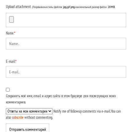
Upload attachment
(Разрешенные типы файлов:
jpg, gif, png
, максимальный размер файла:
20MB.
Name:
*
E-mail:
*
Сохранить моё имя, email и адрес сайта в этом браузере для последующих моих
комментариев.
Notify me of followup comments via e-mail. You can
also
subscribe
without commenting.