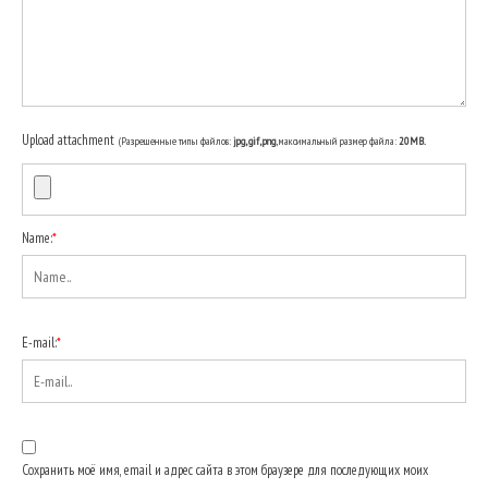
Upload attachment
(Разрешенные типы файлов:
jpg, gif, png
, максимальный размер файла:
20MB.
Name:
*
E-mail:
*
Сохранить моё имя, email и адрес сайта в этом браузере для последующих моих