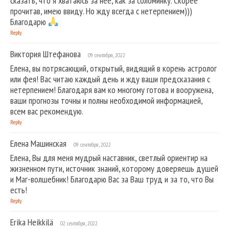
сказать, что я хватаюсь за нее, как за соломинку. Скорее
прочитав, имею ввиду. Но жду всегда с нетерпением)))
Благодарю
Reply
Виктория Штефанова
09 сентября, 2022
Елена, вы потрясающий, открытый, видящий в корень астролог
или фея! Вас читаю каждый день и жду ваши предсказания с
нетерпением! Благодаря вам ко многому готова и вооружена,
ваши прогнозы точны и полны необходимой информацией,
всем вас рекомендую.
Reply
Елена Машинская
09 сентября, 2022
Елена, Вы для меня мудрый наставник, светлый ориентир на
жизненном пути, источник знаний, которому доверяешь душей
и Маг-волшебник! Благодарю Вас за Ваш труд и за то, что Вы
есть!
Reply
Erika Heikkilä
02 сентября, 2022