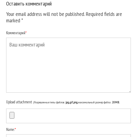
Оставить комментарий
Your email address will not be published. Required fields are
marked
*
Комментарий
*
Upload attachment
(Разрешенные типы файлов:
jpg, gif, png
, максимальный размер файла:
20MB.
Name:
*