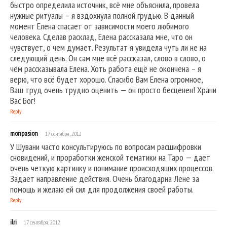
быстро определила источник, всё мне объяснила, провела
нужные ритуалы – я вздохнула полной грудью. В данный
момент Елена спасает от зависимости моего любимого
человека. Сделав расклад, Елена рассказала мне, что он
чувствует, о чем думает. Результат я увидела чуть ли не на
следующий день. Он сам мне всё рассказал, слово в слово, о
чём рассказывала Елена. Хоть работа ещё не окончена – я
верю, что всё будет хорошо. Спасибо Вам Елена огромное,
Ваш труд очень трудно оценить — он просто бесценен! Храни
Вас Бог!
Reply
monpasion
17 сентября, 2012
У Шувани часто консультируюсь по вопросам расшифровки
сновидений, и проработки женской тематики на Таро — дает
очень четкую картинку и понимание происходящих процессов.
Задает направление действия. Очень благодарна Лене за
помощь и желаю ей сил для продолжения своей работы.
Reply
ilri
17 сентября, 2012