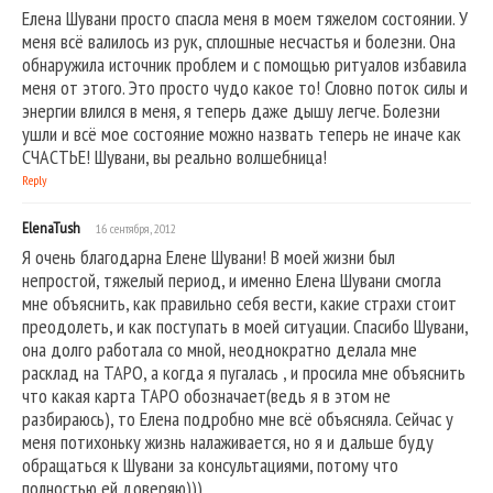
Елена Шувани просто спасла меня в моем тяжелом состоянии. У
меня всё валилось из рук, сплошные несчастья и болезни. Она
обнаружила источник проблем и с помощью ритуалов избавила
меня от этого. Это просто чудо какое то! Словно поток силы и
энергии влился в меня, я теперь даже дышу легче. Болезни
ушли и всё мое состояние можно назвать теперь не иначе как
СЧАСТЬЕ! Шувани, вы реально волшебница!
Reply
ElenaTush
16 сентября, 2012
Я очень благодарна Елене Шувани! В моей жизни был
непростой, тяжелый период, и именно Елена Шувани смогла
мне объяснить, как правильно себя вести, какие страхи стоит
преодолеть, и как поступать в моей ситуации. Спасибо Шувани,
она долго работала со мной, неоднократно делала мне
расклад на ТАРО, а когда я пугалась , и просила мне объяснить
что какая карта ТАРО обозначает(ведь я в этом не
разбираюсь), то Елена подробно мне всё объясняла. Сейчас у
меня потихоньку жизнь налаживается, но я и дальше буду
обращаться к Шувани за консультациями, потому что
полностью ей доверяю)))