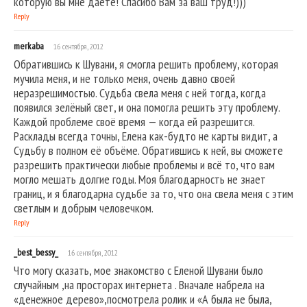
которую вы мне даете! Спасибо Вам за ваш труд!)))
Reply
merkaba
16 сентября, 2012
Обратившись к Шувани, я смогла решить проблему, которая
мучила меня, и не только меня, очень давно своей
неразрешимостью. Судьба свела меня с ней тогда, когда
появился зелёный свет, и она помогла решить эту проблему.
Каждой проблеме своё время — когда ей разрешится.
Расклады всегда точны, Елена как-будто не карты видит, а
Судьбу в полном её объёме. Обратившись к ней, вы сможете
разрешить практически любые проблемы и всё то, что вам
могло мешать долгие годы. Моя благодарность не знает
границ, и я благодарна судьбе за то, что она свела меня с этим
светлым и добрым человечком.
Reply
_best_bessy_
16 сентября, 2012
Что могу сказать, мое знакомство с Еленой Шувани было
случайным ,на просторах интернета . Вначале набрела на
«денежное дерево»,посмотрела ролик и «А была не была,