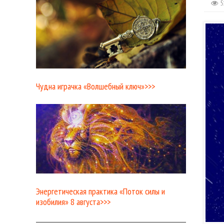
5
Чудна играчка «Волшебный ключ»>>>
Энергетическая практика «Поток силы и
изобилия» 8 августа>>>