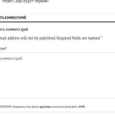
Может, Ваш будет первым?
ИТЬ КОММЕНТАРИЙ
ить комментарий
mail address will not be published. Required fields are marked
*
тарий
*
ttachment
(Разрешенные типы файлов:
jpg, gif, png
, максимальный размер файла:
20MB.