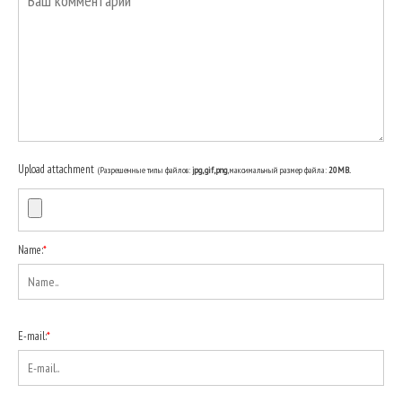
Upload attachment
(Разрешенные типы файлов:
jpg, gif, png
, максимальный размер файла:
20MB.
Name:
*
E-mail:
*