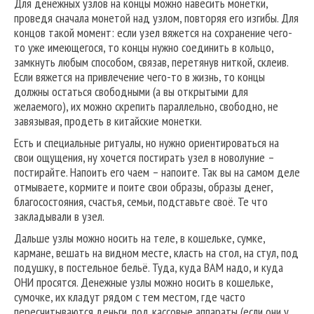
Для денежных узлов на концы можно навесить монетки,
проведя сначала монетой над узлом, повторяя его изгибы. Для
концов такой момент: если узел вяжется на сохранение чего-
то уже имеющегося, то концы нужно соединить в кольцо,
замкнуть любым способом, связав, перетянув ниткой, склеив.
Если вяжется на привлечение чего-то в жизнь, то концы
должны остаться свободными (а вы открытыми для
желаемого), их можно скрепить параллельно, свободно, не
завязывая, продеть в китайские монетки.
Есть и специальные ритуалы, но нужно ориентироваться на
свои ощущения, ну хочется постирать узел в новолуние –
постирайте. Напоить его чаем – напоите. Так вы на самом деле
отмываете, кормите и поите свои образы, образы денег,
благосостояния, счастья, семьи, подставьте своё. Те что
закладывали в узел.
Дальше узлы можно носить на теле, в кошельке, сумке,
кармане, вешать на видном месте, класть на стол, на стул, под
подушку, в постельное бельё. Туда, куда ВАМ надо, и куда
ОНИ просятся. Денежные узлы можно носить в кошельке,
сумочке, их кладут рядом с тем местом, где часто
пересчитываются деньги, под кассовые аппараты (если они у