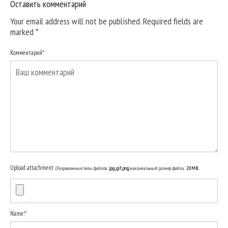
Оставить комментарий
Your email address will not be published. Required fields are
marked
*
Комментарий
*
Upload attachment
(Разрешенные типы файлов:
jpg, gif, png
, максимальный размер файла:
20MB.
Name:
*