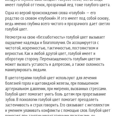
имеет голубой оттенок, прозрачный лед тоже голубого цвета.
Одна из версий происхождения слова «голубой» — его
родство со словом «глубокий». И это имеет под собой основу,
ведь именно глубина всего чистого и прозрачного дает светло
голубой цвет.
Несмотря на свою «беззаботность» голубой цвет вызывает
ощущение надежды и благополучия. Он ассоциируется с
чистотой, искренностью, тактичностью, постоянством и
верностью. Как и любой другой цвет, голубой имеет и
оборотную сторону. Перенасыщенность голубым цветом
может вызвать усталость и депрессию, а также склонность
манипулировать людьми.
В цветотерапии голубой цвет используют для лечения
болезней горла и щитовидной железы, при повышенном
артериальном давлении, при мигренях, вызванных стрессами.
Голубой цвет помогает унять боль детям при прорезывание
зубов. В психологии голубой цвет помогает преодолеть
застенчивость и страх говорить. Его связывают с интеллектом
и умением улаживать конфликты с помощью слов. Голубой цвет
помогает при занятии медитативными практиками, он