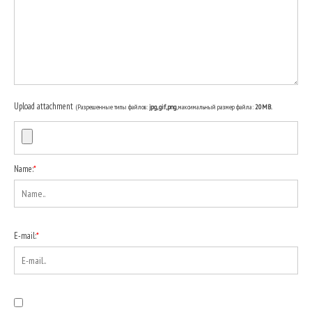
Upload attachment
(Разрешенные типы файлов:
jpg, gif, png
, максимальный размер файла:
20MB.
Name:
*
E-mail:
*