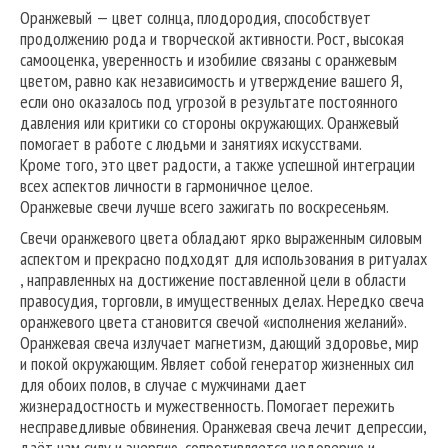
Оранжевый — цвет солнца, плодородия, способствует
продолжению рода и творческой активности. Рост, высокая
самооценка, уверенность и изобилие связаны с оранжевым
цветом, равно как независимость и утверждение вашего Я,
если оно оказалось под угрозой в результате постоянного
давления или критики со стороны окружающих. Оранжевый
помогает в работе с людьми и занятиях искусствами.
Кроме того, это цвет радости, а также успешной интеграции
всех аспектов личности в гармоничное целое.
Оранжевые свечи лучше всего зажигать по воскресеньям.
Свечи оранжевого цвета обладают ярко выраженным силовым
аспектом и прекрасно подходят для использования в ритуалах
, направленных на достижение поставленной цели в области
правосудия, торговли, в имущественных делах. Нередко свеча
оранжевого цвета становится свечой «исполнения желаний».
Оранжевая свеча излучает магнетизм, дающий здоровье, мир
и покой окружающим. Являет собой генератор жизненных сил
для обоих полов, в случае с мужчинами дает
жизнерадостность и мужественность. Помогает пережить
несправедливые обвинения. Оранжевая свеча лечит депрессии,
даёт нам силу и энергию, сопротивляется недоверию и