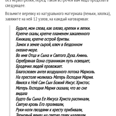
следующее.
Возьмите веревку из натурального материала (пеньки, хлопка),
завяжите на ней 12 узлов, на каждый наговаривая:
Будьте, мои слова, как олово, крепки и лепки.
Крепче скалы, крепче пламенем закаленного
Кинжала, крепче острой бритвы.
Замок в земле сырой, ключ в бездонном
океане-море.
Во имя Отца и Сына и Святого Духа. Аминь.
Серебряная Гаэна странникам путь освещает,
Бродячих людей провожает.
Благословен ангел воздушного потока Мариэль.
На престоле молилась Матерь Господня Мария.
Явился к Ней Сам Сын Божий Иисус Христос.
Матерь Господня Мария сказала, что во сне
видала
Будто бы Сына Ее Иисуса Христа распинали,
Святую кровь Его проливали,
Руки-ноги гвоздями к кресту прибивали,
Терновый венец на святую главу надевали.