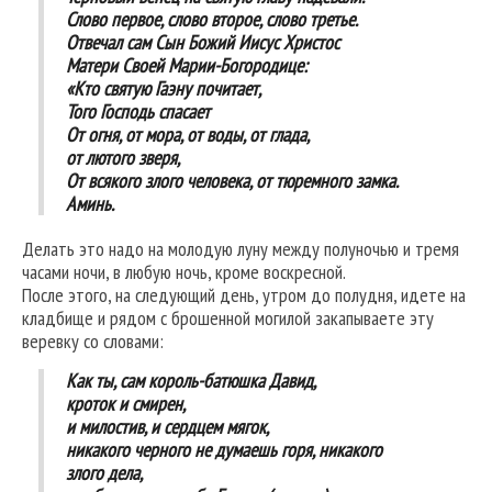
Слово первое, слово второе, слово третье.
Отвечал сам Сын Божий Иисус Христос
Матери Своей Марии-Богородице:
«Кто святую Гаэну почитает,
Того Господь спасает
От огня, от мора, от воды, от глада,
от лютого зверя,
От всякого злого человека, от тюремного замка.
Аминь.
Делать это надо на молодую луну между полуночью и тремя
часами ночи, в любую ночь, кроме воскресной.
После этого, на следующий день, утром до полудня, идете на
кладбище и рядом с брошенной могилой закапываете эту
веревку со словами:
Как ты, сам король-батюшка Давид,
кроток и смирен,
и милостив, и сердцем мягок,
никакого черного не думаешь горя, никакого
злого дела,