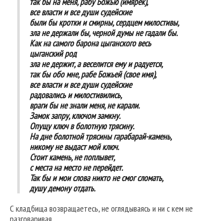
так бы на меня, рабу Божью (имярек),
все власти и все души судейские
были бы кротки и смирны, сердцем милостивы,
зла не держали бы, черной думы не гадали бы.
Как на самого барона цыганского весь
цыганский род
зла не держит, а веселится ему и радуется,
так бы обо мне, рабе Божьей (свое имя),
все власти и все души судейские
радовались и милостивились,
враги бы не знали меня, не карали.
Замок запру, ключом замкну.
Опущу ключ в болотную трясину.
На дне болотной трясины гарабарай-камень,
никому не выдаст мой ключ.
Стоит камень, не поплывет,
с места на место не перейдет.
Так бы и мои слова никто не смог сломать,
душу демону отдать.
С кладбища возвращаетесь, не оглядываясь и ни с кем не
разговаривая.