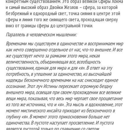
конкретным существованием. Это образ великой Сфиры Хокма
и самый высокий образ Двойки Жезлов – сфера, за которой
безбрежный и однородный свет, точка сияния в центре этой
сферы и линия того же сияющего света, проходящая сверху
вниз от границы сферы до центральной точки.
Параллель в человеческом мышлении:
Временами мы существуем в одиночестве и воспринимаем мир
как нечто совершенно отдельное от нас, что-то внешнее. И все
же существует нечто за рамками этого мира, некая
величественность, объединяющая все, всеобщность
существования, единая для мира и для «я». В ответ на эту
потребность, в утешение за одиночество, из высочайшей
надежды бесконечного временами на нас снисходит единое
осознание. Этот луч Истины пересекает огромную бездну
внешнего мира, освещая при своем прохождении все великие
вещи мира, показывая, что весь мир черпает свое процветание
из того же источника, что и «я». Эта мысль и вдохновение, этот
момент мистического инсайта приходит из бесконечного в
глубину «я». В момент этого прикосновения больше нет
одиночества. В пустоте наступает просветление. И пустота
является пустотой только по сравнению со светом.