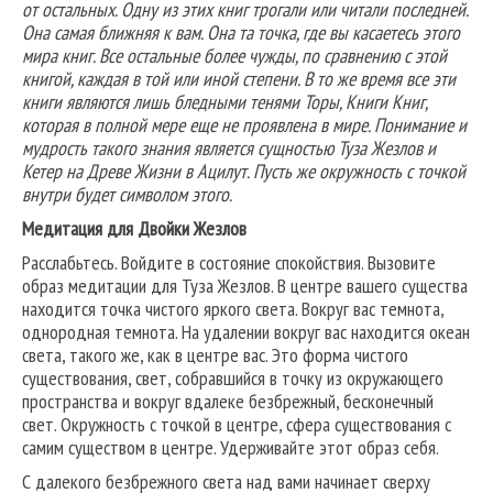
от остальных. Одну из этих книг трогали или читали последней.
Она самая ближняя к вам. Она та точка, где вы касаетесь этого
мира книг. Все остальные более чужды, по сравнению с этой
книгой, каждая в той или иной степени. В то же время все эти
книги являются лишь бледными тенями Торы, Книги Книг,
которая в полной мере еще не проявлена в мире. Понимание и
мудрость такого знания является сущностью Туза Жезлов и
Кетер на Древе Жизни в Ацилут. Пусть же окружность с точкой
внутри будет символом этого.
Медитация для Двойки Жезлов
Расслабьтесь. Войдите в состояние спокойствия. Вызовите
образ медитации для Туза Жезлов. В центре вашего существа
находится точка чистого яркого света. Вокруг вас темнота,
однородная темнота. На удалении вокруг вас находится океан
света, такого же, как в центре вас. Это форма чистого
существования, свет, собравшийся в точку из окружающего
пространства и вокруг вдалеке безбрежный, бесконечный
свет. Окружность с точкой в центре, сфера существования с
самим существом в центре. Удерживайте этот образ себя.
С далекого безбрежного света над вами начинает сверху