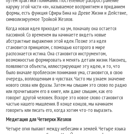
путем практики Понимания. Постепенное распространение
наружу этой части «я», называемое восприятием и приданием
формы, есть функция Сфиры Бина на Древе Жизни и Действие,
символизируемое Тройкой Жезлов.
Когда новая идея приходит на ум, поначалу она остается
пассивной. Со временем вы начинаете видеть новые
абстрактные выражения этой идеи. Позже эта идея
становится принципом, с помощью которого в мире
распознается истина. Она становится инструментом,
возможностью формировать и менять детали жизни. Наконец,
появляются объекты, иллюстрирующие эту идею, и то, что
было вначале проблеском понимания ума, становится, в свою
очередь, воплощенным в чувствах. Часто мы узнаем значение
нового слова или фразы. Затем мы слышим это слово по радио
или прочитываем его в книге, или даже слышим, как его
говорит другой человек. Вскоре это новое слово становится
частью нашего мышления. В конце концов, мы начинаем
говорить или писать его, когда хотим что-то выразить.
Медитация для Четверки Жезлов
Четыре огня пылают между небесами и землей. Четыре языка