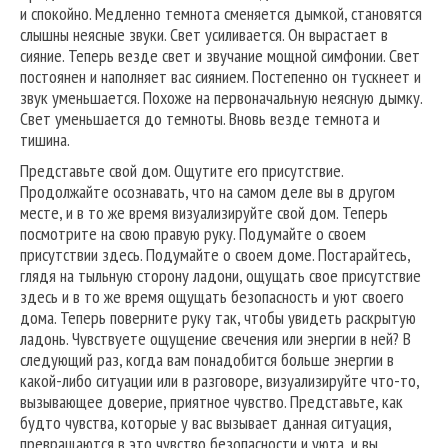
и спокойно. Медленно темнота сменяется дымкой, становятся
слышны неясные звуки. Свет усиливается. Он вырастает в
сияние. Теперь везде свет и звучание мощной симфонии. Свет
постоянен и наполняет вас сиянием. Постепенно он тускнеет и
звук уменьшается. Похоже на первоначальную неясную дымку.
Свет уменьшается до темноты. Вновь везде темнота и
тишина.
Представьте свой дом. Ощутите его присутствие.
Продолжайте осознавать, что на самом деле вы в другом
месте, и в то же время визуализируйте свой дом. Теперь
посмотрите на свою правую руку. Подумайте о своем
присутствии здесь. Подумайте о своем доме. Постарайтесь,
глядя на тыльную сторону ладони, ощущать свое присутствие
здесь и в то же время ощущать безопасность и уют своего
дома. Теперь поверните руку так, чтобы увидеть раскрытую
ладонь. Чувствуете ощущение свечения или энергии в ней? В
следующий раз, когда вам понадобится больше энергии в
какой-либо ситуации или в разговоре, визуализируйте что-то,
вызывающее доверие, приятное чувство. Представьте, как
будто чувства, которые у вас вызывает данная ситуация,
превращаются в это чувство безопасности и уюта, и вы