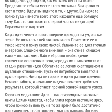
Вы когда-нибудь видели, как мотылек летит на пламя?
Представьте себя на месте этого мотылька. Вам нравится
свет и тепло. Вдруг вы видите и то, и другое. Вы ныряете
прямо туда и вместо всего этого находите еще большую
тьму. Как это соотносится с первой частью медитации?
Поразмыслите над этим.
Когда идея чего-то нового впервые приходит на ум, она как
зерно. Не возитесь с ней слишком много. Поместите ее в
тихое место в почву своих мыслей. Увлажните ее достаточным
интересом. Слишком много внимания – она сгниет, слишком
мало – она засохнет. Дайте ей ровно необходимое
количество освещения и тени, чередуя их в зависимости от
стадии развития идеи. Обогатите ее легким скептицизмом и
шутливым отношением. Пусть ее потребности выявятся в
нужное время. Никогда не торопите идею раньше времени.
Немного заботы, и начальное видение поможет добиться
результата, который станет прочной основой вашего успеха.
Короткая медитация: Идеи — как старомодные масляные
лампы. Целью является, чтобы пламя горело настолько ярко,
чтобы приносить пользу, и в то же время было достаточно
приглушенным, чтобы горючего хватило надолго. Интерес