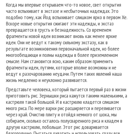
Когда мы впервые открываем что-то новое, свет открытия
часто вспыхивает в экстазе и несбыточных надеждах. Это
подобно тому, как Йод вспыхивает слишком ярко в первом Хе.
Вскоре новые открытия сжигают эти надежды, и экстаз
превращается в грусть и безнадежность. Со временем
фрагменты новой идеи возникают вновь как менее яркие
идеи. Они не ведут к такому сильному экстазу, как в
результате возникновения первоначальной идеи, но более
многообещающи и полны надежды в более приземленном
смысле. Нам становится ясно, каким образом применить
фрагменты идеи, путями, которые вполне возможны и не
ведут к разочарованию неудачи. Путем таких явлений наша
жизнь медленно и неуклонно развивается.
Представьте человека, который пытается первый раз в жизни
приготовить рис. Зернышки риса кажутся такими маленькими, а
кастрюля такой большой. И в кастрюлю кладется слишком
много риса. По мере варки рис расширяется и переливается
через край. Очистив плиту и отойдя немного от шока, мы
собираем, сколько осталось полусваренного риса и кладем в
другую кастрюлю, побольше. Этот рис доваривается
благополучно. Пытаться охватить и использовать сразу все