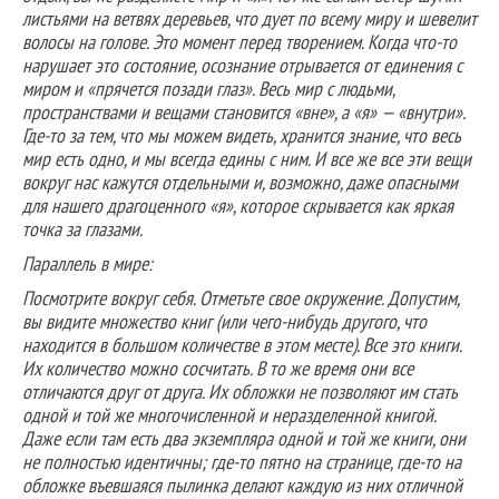
листьями на ветвях деревьев, что дует по всему миру и шевелит
волосы на голове. Это момент перед творением. Когда что-то
нарушает это состояние, осознание отрывается от единения с
миром и «прячется позади глаз». Весь мир с людьми,
пространствами и вещами становится «вне», а «я» — «внутри».
Где-то за тем, что мы можем видеть, хранится знание, что весь
мир есть одно, и мы всегда едины с ним. И все же все эти вещи
вокруг нас кажутся отдельными и, возможно, даже опасными
для нашего драгоценного «я», которое скрывается как яркая
точка за глазами.
Параллель в мире:
Посмотрите вокруг себя. Отметьте свое окружение. Допустим,
вы видите множество книг (или чего-нибудь другого, что
находится в большом количестве в этом месте). Все это книги.
Их количество можно сосчитать. В то же время они все
отличаются друг от друга. Их обложки не позволяют им стать
одной и той же многочисленной и неразделенной книгой.
Даже если там есть два экземпляра одной и той же книги, они
не полностью идентичны; где-то пятно на странице, где-то на
обложке въевшаяся пылинка делают каждую из них отличной