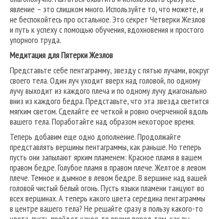
явление – это слишком много. Используйте то, что можете, и
не беспокойтесь про остальное. Это секрет Четверки Жезлов
и путь к успеху с помощью обучения, вдохновения и простого
упорного труда.
Медитация для Пятерки Жезлов
Представьте себе пентаграмму, звезду с пятью лучами, вокруг
своего тела. Один луч уходит вверх над головой, по одному
лучу выходит из каждого плеча и по одному лучу диагонально
вниз из каждого бедра. Представьте, что эта звезда светится
мягким светом. Сделайте ее четкой и ровно очерченной вдоль
вашего тела. Поработайте над образом некоторое время.
Теперь добавим еще одно дополнение. Продолжайте
представлять вершины пентаграммы, как раньше. Но теперь
пусть они запылают ярким пламенем: Красное пламя в вашем
правом бедре. Голубое пламя в правом плече. Желтое в левом
плече. Темное и дымное в левом бедре. В вершине над вашей
головой чистый белый огонь. Пусть языки пламени танцуют во
всех вершинах. А теперь какого цвета середина пентаграммы
в центре вашего тела? Не решайте сразу в пользу какого-то
цвета, пусть пройдет какое-то время перед тем, как вы