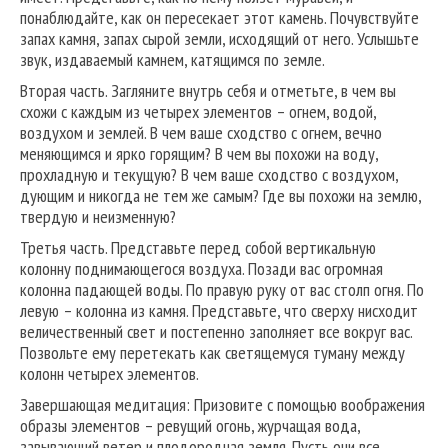
понаблюдайте, как он пересекает этот камень. Почувствуйте
запах камня, запах сырой земли, исходящий от него. Услышьте
звук, издаваемый камнем, катящимся по земле.
Вторая часть. Загляните внутрь себя и отметьте, в чем вы
схожи с каждым из четырех элементов – огнем, водой,
воздухом и землей. В чем ваше сходство с огнем, вечно
меняющимся и ярко горящим? В чем вы похожи на воду,
прохладную и текущую? В чем ваше сходство с воздухом,
дующим и никогда не тем же самым? Где вы похожи на землю,
твердую и неизменную?
Третья часть. Представьте перед собой вертикальную
колонну поднимающегося воздуха. Позади вас огромная
колонна падающей воды. По правую руку от вас столп огня. По
левую – колонна из камня. Представьте, что сверху нисходит
величественный свет и постепенно заполняет все вокруг вас.
Позвольте ему перетекать как светящемуся туману между
колонн четырех элементов.
Завершающая медитация: Призовите с помощью воображения
образы элементов – ревущий огонь, журчащая вода,
завывающий ветер и плодородная земля. Пусть они все