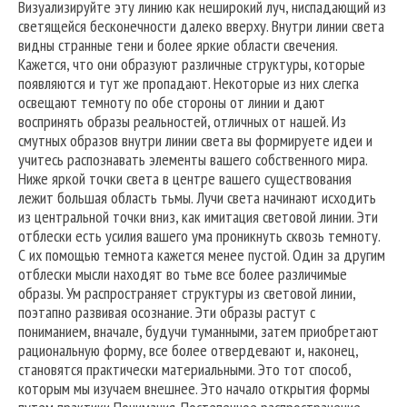
Визуализируйте эту линию как неширокий луч, ниспадающий из
светящейся бесконечности далеко вверху. Внутри линии света
видны странные тени и более яркие области свечения.
Кажется, что они образуют различные структуры, которые
появляются и тут же пропадают. Некоторые из них слегка
освещают темноту по обе стороны от линии и дают
воспринять образы реальностей, отличных от нашей. Из
смутных образов внутри линии света вы формируете идеи и
учитесь распознавать элементы вашего собственного мира.
Ниже яркой точки света в центре вашего существования
лежит большая область тьмы. Лучи света начинают исходить
из центральной точки вниз, как имитация световой линии. Эти
отблески есть усилия вашего ума проникнуть сквозь темноту.
С их помощью темнота кажется менее пустой. Один за другим
отблески мысли находят во тьме все более различимые
образы. Ум распространяет структуры из световой линии,
поэтапно развивая осознание. Эти образы растут с
пониманием, вначале, будучи туманными, затем приобретают
рациональную форму, все более отвердевают и, наконец,
становятся практически материальными. Это тот способ,
которым мы изучаем внешнее. Это начало открытия формы