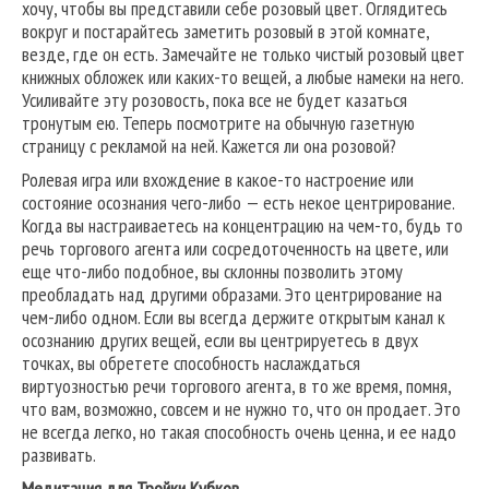
хочу, чтобы вы представили себе розовый цвет. Оглядитесь
вокруг и постарайтесь заметить розовый в этой комнате,
везде, где он есть. Замечайте не только чистый розовый цвет
книжных обложек или каких-то вещей, а любые намеки на него.
Усиливайте эту розовость, пока все не будет казаться
тронутым ею. Теперь посмотрите на обычную газетную
страницу с рекламой на ней. Кажется ли она розовой?
Ролевая игра или вхождение в какое-то настроение или
состояние осознания чего-либо — есть некое центрирование.
Когда вы настраиваетесь на концентрацию на чем-то, будь то
речь торгового агента или сосредоточенность на цвете, или
еще что-либо подобное, вы склонны позволить этому
преобладать над другими образами. Это центрирование на
чем-либо одном. Если вы всегда держите открытым канал к
осознанию других вещей, если вы центрируетесь в двух
точках, вы обретете способность наслаждаться
виртуозностью речи торгового агента, в то же время, помня,
что вам, возможно, совсем и не нужно то, что он продает. Это
не всегда легко, но такая способность очень ценна, и ее надо
развивать.
Медитация для Тройки Кубков