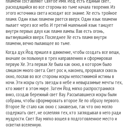
пламени составляют Святое Имя. Йод есть единый свет,
расходящийся во все стороны во тьме начала творения. Из
этого источника света исходит все знание. Хе есть тройное
пламя. Один язык пламени рвется вверх. Один язык пламени
пылает через все небо. И третий маленький язык танцует
внутри первых двух как пламя лампы. Вав есть огонь,
вытянувшийся вверх. Последнее Хе есть пламя внутри
пламени, вечно пылающее во тьме.
Когда дух Йод пришел в движение, чтобы создать все вещи,
вначале он полыхнул в трех направлениях и сформировал
первую Хе. Эта первая Хе была как окно, в котором было
слишком много света. Свет рос и, наконец, прорвался сквозь
окно, послав во все стороны искры непостижимой истины в
ночи. Эти искры суть звезды в небе и невыразимые мечты тех,
кто живет в этом мире. Затем Йод мягко распространился
вниз, создав бережный свет Вау. Рассыпавшиеся искры были
собраны, чтобы сформировать второе Хе по образу первого.
Второе Хе стало как окно с занавесью, так что оно могло
содержать свет, не ослепляя тех, кто заглядывал в него ради
мудрости. Свет Вау мягко вошел в подготовленное место и
осветил вселенную.