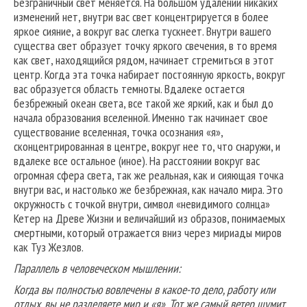
Безграничный свет меняется. На большом удалении никаких
изменений нет, внутри вас свет концентрируется в более
яркое сияние, а вокруг вас слегка тускнеет. Внутри вашего
существа свет образует точку яркого свечения, в то время
как свет, находящийся рядом, начинает стремиться в этот
центр. Когда эта точка набирает постоянную яркость, вокруг
вас образуется область темноты. Вдалеке остается
безбрежный океан света, все такой же яркий, как и был до
начала образования вселенной. Именно так начинает свое
существование вселенная, точка осознания «я»,
сконцентрированная в центре, вокруг нее то, что снаружи, и
вдалеке все остальное (иное). На расстоянии вокруг вас
огромная сфера света, так же реальная, как и сияющая точка
внутри вас, и настолько же безбрежная, как начало мира. Это
окружность с точкой внутри, символ «невидимого солнца»
Кетер на Древе Жизни и величайший из образов, понимаемых
смертными, который отражается вниз через мириады миров
как Туз Жезлов.
Параллель в человеческом мышлении:
Когда вы полностью вовлечены в какое-то дело, работу или
отдых, вы не разделяете мир и «я». Тот же самый ветер шумит