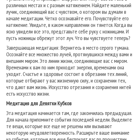
различных местах и с разным натяжением. Найдите маленький
лучик, соединяющий вас с чувством, о котором вы думали в
начале медитации. Четко осознавайте его. Почувствуйте его
натяжение. Увидьте, в каком направлении он тянется. Когда вы
ясно увидели все это, представьте себе руку с ножницами. И
пусть ножницы обрежут этот луч. Что вы чувствуете теперь?
Завершающая медитация: Вернитесь в место серого тумана.
Осознайте все множество лучей, протянувшихся между вами и
внешним миром. Это линии жизни, соединяющие вас с миром.
Временами к вам по ним приходит энергия, временами она
уходит. Счастье и здоровье состоит в обрезании тех линий,
которые отбирают у вас жизненную силу, и сохранении тех,
что дают вам жизнь. Искусство отрезания и сохранения нитей
есть искусство жизни.
Медитация для Девятки Кубков
Эта медитация начинается там, где закончилась предыдущая.
Для начала припомните события последней недели. Выделите
те вещи, которые все еще не решены или вызывают
некоторую неудовлетворенность. Расширьте ваше внимание
на события, которые все еще беспокоят вас по прошествии