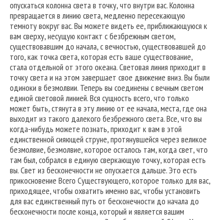
опускаться колонна света в точку, что внутри вас. Колонна
превращается в линию света, медленно пересекающую
темноту вокруг вас. Вы можете видеть ее, приближающуюся к
вам сверху, несущую контакт с безбрежным светом,
существовавшим до начала, с вечностью, существовавшей до
того, как точка света, которая есть ваше существование,
стала отдельной от этого океана. Световая линия приходит в
точку света и на этом завершает свое движение вниз. Вы были
одиноки в безмолвии. Теперь вы соединены с вечным светом
единой световой линией. Вся сущность всего, что только
может быть, стянута в эту линию от ее начала, места, где она
выходит из такого далекого безбрежного света. Все, что вы
когда-нибудь можете познать, приходит к вам в этой
единственной сияющей струне, протянувшейся через великое
безмолвие, безмолвие, которое осталось там, когда свет, что
там был, собрался в единую сверкающую точку, которая есть
вы. Свет из бесконечности не опускается дальше. Это есть
прикосновение Всего Существующего, которое только для вас,
приходящее, чтобы охватить именно вас, чтобы установить
для вас единственный путь от бесконечности до начала до
бесконечности после конца, который и является вашим