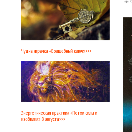
6
Чудна играчка «Волшебный ключ»>>>
Энергетическая практика «Поток силы и
изобилия» 8 августа>>>