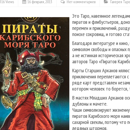
316 Views
16 февраля, 2013
Нет комментариев
Галерея Таро
Это Таро, навеянное легендам
пиратов и флибустьеров, доно
перемен и приключений, разду
поиске сокровищ, и готово ста
Благодаря литературе и кино,
символом свободы и опасных п
а не истинная историческая х
авторов Таро «Пиратов Карибс
Карты Старших Арканов иллюс
приключения переплетаются с 
ряде карт представлен незам
котором человек то борется, 
В мастях Младших Арканов осн
дублоны и мачете.
Чаши символизируют жизненную
пиратов Карибского моря наив
сахарной свеклы, потому что 
ледяных штормов.