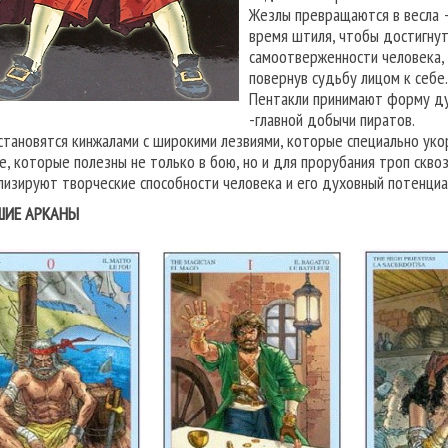
Жезлы превращаются в весла 
время штиля, чтобы достигнут
самоотверженности человека, 
повернув судьбу лицом к себе.
Пентакли принимают форму дуб
-главной добычи пиратов.
становятся кинжалами с широкими лезвиями, которые специально укор
е, которые полезны не только в бою, но и для прорубания троп скв
лизируют творческие способности человека и его духовный потенциа
ШИЕ АРКАНЫ