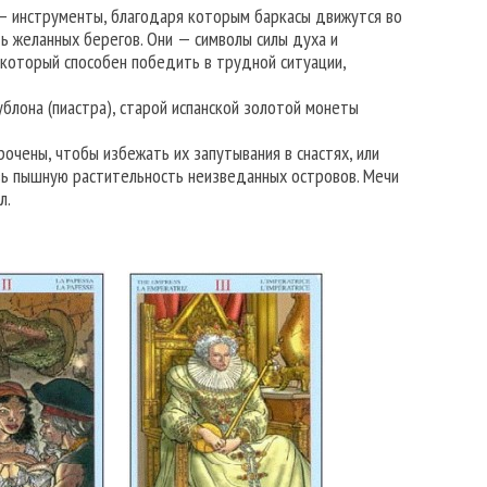
— инструменты, благодаря которым баркасы движутся во
ь желанных берегов. Они — символы силы духа и
который способен победить в трудной ситуации,
лона (пиастра), старой испанской золотой монеты
очены, чтобы избежать их запутывания в снастях, или
озь пышную растительность неизведанных островов. Мечи
л.