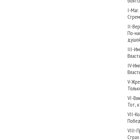
боятс
I-Маг.
Стрем
II-Ве
По-на
душой
III-И
Власт
IV-Им
Власть
V-Жре
Тольк
VI-Вл
Тот, 
VII-Ко
Побед
VIII-
Страх