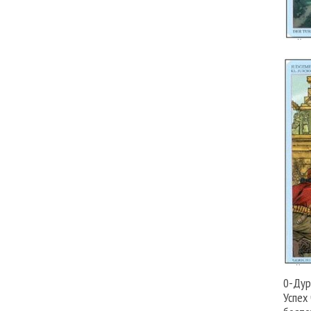
0-Дур
Успех