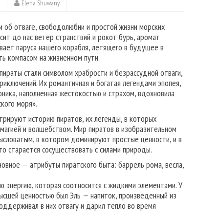
Elena Shuwany
и об отваге, свободолюбии и простой жизни морских
сит до нас ветер странствий и рокот бурь, аромат
вает паруса нашего корабля, летящего в будущее в
ть компасом на жизненном пути.
 пираты стали символом храбрости и безрассудной отваги,
риключений. Их романтичная и богатая легендами эпопея,
роника, наполненная жестокостью и страхом, вдохновила
кого моря».
трируют историю пиратов, их легенды, в которых
магией и волшебством. Мир пиратов в изобразительном
ысловатым, в котором доминируют простые ценности, и в
то старается сосуществовать с силами природы.
овное — атрибуты пиратского быта: баррель рома, весла,
 энергию, которая соотносится с жидкими элементами. У
ысшей ценностью был Эль — напиток, произведенный из
поддерживал в них отвагу и дарил тепло во время