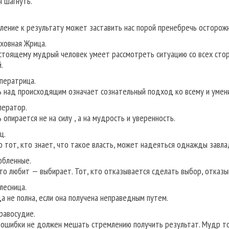
я шагнуть.
ление к результату может заставить нас порой пренебречь осторожн
рховная Жрица.
стоящему мудрый человек умеет рассмотреть ситуацию со всех стор
.
мператрица.
ь над происходящим означает сознательный подход ко всему и умен
ператор.
 опирается не на силу , а на мудрость и уверенность.
ц.
о тот, кто знает, что такое власть, может надеяться однажды завла
юбленные.
кто любит — выбирает. Тот, кто отказывается сделать выбор, отказы
лесница.
а не полна, если она получена неправедным путем.
Правосудие.
 ошибки не должен мешать стремлению получить результат. Мудр тот