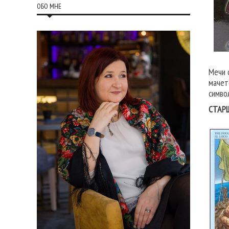
ОБО МНЕ
Мечи 
мачет
симво
СТАР