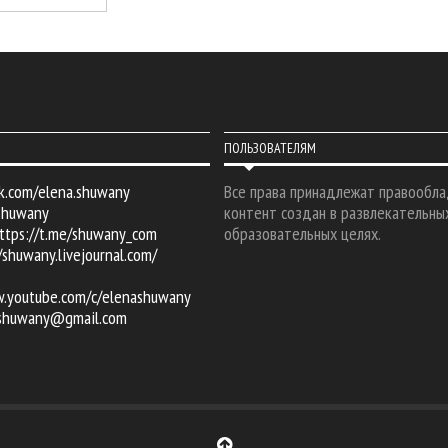
ПОЛЬЗОВАТЕЛЯМ
k.com/elena.shuwany
Все права принадлежат правообла
shuwany
контент создан в развлекательны
ttps://t.me/shuwany_com
образовательных целях.
/shuwany.livejournal.com/
w.youtube.com/c/elenashuwany
.shuwany@gmail.com