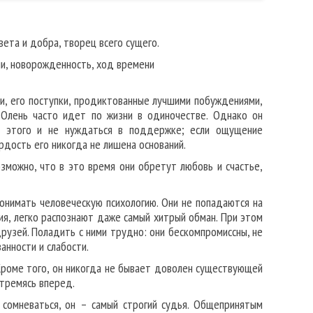
ета и добра, творец всего сущего.
ни, новорожденность, ход времени
ти, его поступки, продиктованные лучшими побуждениями,
 Олень часто идет по жизни в одиночестве. Однако он
а этого и не нуждаться в поддержке; если ощущение
рдость его никогда не лишена оснований.
зможно, что в это время они обретут любовь и счастье,
онимать человеческую психологию. Они не попадаются на
ия, легко распознают даже самый хитрый обман. При этом
рузей. Поладить с ними трудно: они бескомпромиссны, не
анности и слабости.
 Кроме того, он никогда не бывает доволен существующей
стремясь вперед.
 сомневаться, он – самый строгий судья. Общепринятым