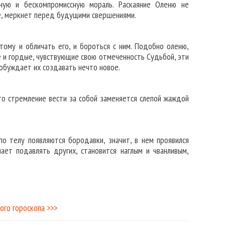
ную и бескомпромиссную мораль. Раскаяние Оленю не
ие, меркнет перед будущими свершениями.
ому и обличать его, и бороться с ним. Подобно оленю,
е и гордые, чувствующие свою отмеченность Судьбой, эти
побуждает их создавать нечто новое.
то стремление вести за собой заменяется слепой жаждой
по телу появляются бородавки, значит, в нем проявился
ет подавлять других, становится наглым и чванливым,
ого гороскопа >>>