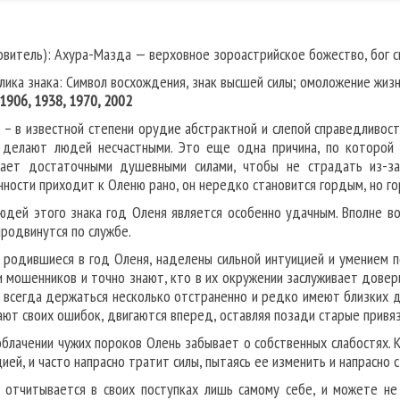
овитель): Ахура-Мазда — верховное зороастрийское божество, бог св
лика знака: Символ восхождения, знак высшей силы; омоложение жиз
 1906, 1938, 1970, 2002
 – в известной степени орудие абстрактной и слепой справедливос
 делают людей несчастными. Это еще одна причина, по которой
ает достаточными душевными силами, чтобы не страдать из-з
нности приходит к Оленю рано, он нередко становится гордым, но го
юдей этого знака год Оленя является особенно удачным. Вполне во
продвинутся по службе.
 родившиеся в год Оленя, наделены сильной интуицией и умением п
и мошенников и точно знают, кто в их окружении заслуживает довер
 всегда держаться несколько отстраненно и редко имеют близких д
ают своих ошибок, двигаются вперед, оставляя позади старые привяз
облачении чужих пороков Олень забывает о собственных слабостях.
цией, и часто напрасно тратит силы, пытаясь ее изменить и напрасно 
 отчитывается в своих поступках лишь самому себе, и можете не