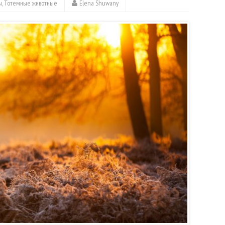
ы
,
Тотемные животные
Elena Shuwany