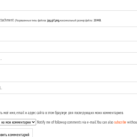
ttachment
(Разрешенные типы файлов:
jpg, gif, png
, максимальный размер файла:
20MB.
ь моё имя, email и адрес сайта в этом браузере для последующих моих комментариев.
Notify me of followup comments via e-mail. You can also
subscribe
withou