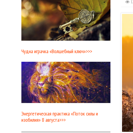
1
Чудна играчка «Волшебный ключ»>>>
Энергетическая практика «Поток силы и
изобилия» 8 августа>>>