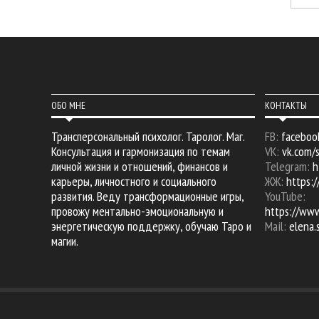
ОБО МНЕ
КОНТАКТЫ
Трансперсональный психолог. Таролог. Маг.
FB:
faceboo
Консультация и гармонизация по темам
VK:
vk.com/
личной жизни и отношений, финансов и
Telegram:
h
карьеры, личностного и социального
ЖЖ:
https:/
развития. Веду трансформационные игры,
YouTube:
провожу ментально-эмоциональную и
https://ww
энергетическую поддержку, обучаю Таро и
Mail:
elena
магии.