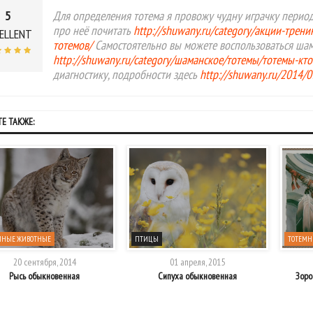
5
Для определения тотема я провожу чудну играчку период
про неё почитать
http://shuwany.ru/category/акции-трен
ELLENT
тотемов/
Самостоятельно вы можете воспользоваться ша
http://shuwany.ru/category/шаманское/тотемы/тотемы-кто
диагностику, подробности здесь
http://shuwany.ru/2014/
Е ТАКЖЕ:
МНЫЕ ЖИВОТНЫЕ
ПТИЦЫ
ТОТЕМН
20 сентября, 2014
01 апреля, 2015
Рысь обыкновенная
Сипуха обыкновенная
Зоро