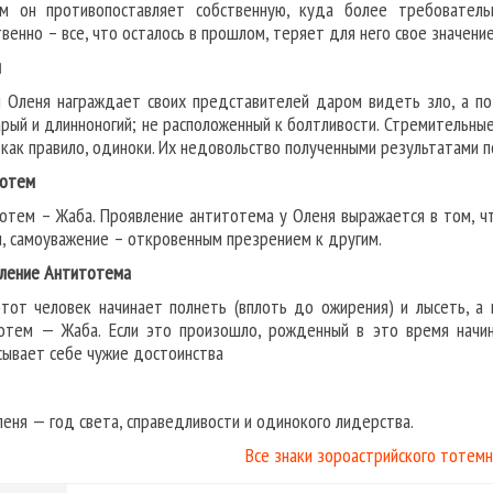
м он противопоставляет собственную, куда более требователь
твенно – все, что осталось в прошлом, теряет для него свое значен
м
 Оленя награждает своих представителей даром видеть зло, а пот
рый и длинноногий; не расположенный к болтливости. Стремительны
 как правило, одиноки. Их недовольство полученными результатами 
отем
отем – Жаба. Проявление антитотема у Оленя выражается в том, ч
и, самоуважение – откровенным презрением к другим.
ление Антитотема
этот человек начинает полнеть (вплоть до ожирения) и лысеть, а 
отем — Жаба. Если это произошло, рожденный в это время начина
сывает себе чужие достоинства
леня — год света, справедливости и одинокого лидерства.
Все знаки зороастрийского тотемн