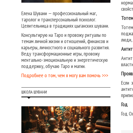
норма
свойс
Елена Шувани — профессиональный маг,
Тоте
таролог и трансперсональный психолог.
Целительница в традициях цыганских шувани.
Тотем
поджа
Консультирую на Таро и провожу ритуалы по
люди,
темам личной жизни и отношений, финансов и
карьеры, личностного и социального развития.
Антит
Веду трансформационные игры, провожу
Антит
ментально-эмоциональную и энергетическую
власт
поддержку, обучаю Таро и магии.
Прояв
Подробнее о том, чем я могу вам помочь >>>
Если 
антит
ШКОЛА ШУВАНИ
припи
Год
Год О