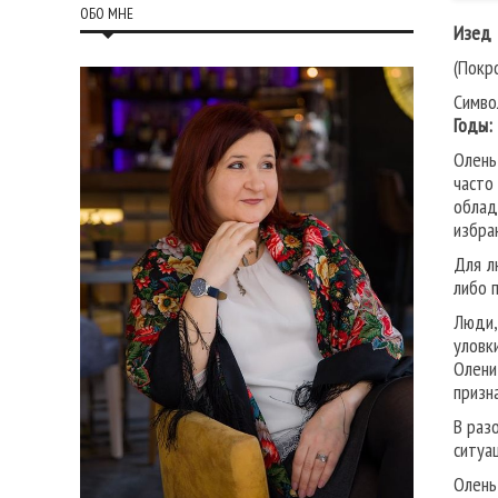
ОБО МНЕ
Изед
(Покр
Симво
Годы:
Олень
часто
облад
избра
Для л
либо 
Люди,
уловк
Олени
призн
В раз
ситуа
Олень