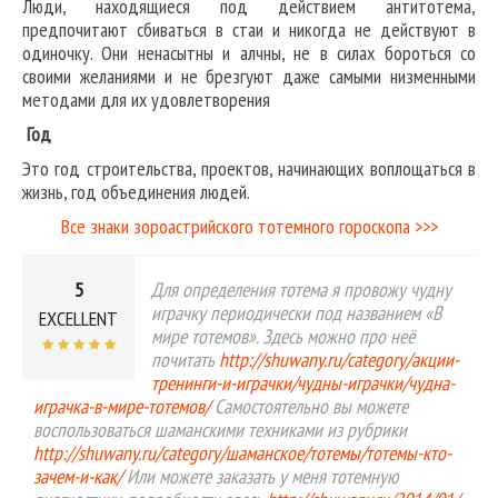
Люди, находящиеся под действием антитотема,
предпочитают сбиваться в стаи и никогда не действуют в
одиночку. Они ненасытны и алчны, не в силах бороться со
своими желаниями и не брезгуют даже самыми низменными
методами для их удовлетворения
Год
Это год строительства, проектов, начинающих воплощаться в
жизнь, год объединения людей.
Все знаки зороастрийского тотемного гороскопа >>>
5
Для определения тотема я провожу чудну
играчку периодически под названием «В
EXCELLENT
мире тотемов». Здесь можно про неё
почитать
http://shuwany.ru/category/акции-
тренинги-и-играчки/чудны-играчки/чудна-
играчка-в-мире-тотемов/
Самостоятельно вы можете
воспользоваться шаманскими техниками из рубрики
http://shuwany.ru/category/шаманское/тотемы/тотемы-кто-
зачем-и-как/
Или можете заказать у меня тотемную