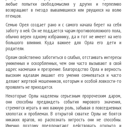
любые попытки свободомыслия у других и терпеливо
возвращают в гнездо вывалившихся или рвущихся на волю
птенцов.
Семью Орел создает рано и с самого начала берет на себя
заботу о ней. Он не поддается чарам противоположного пола,
обычно верен одному избраннику, да и тот не имеет на него
большого влияния. Куда важнее для Орла его дети и
родители.
Орлам свойственно заботиться о слабых, отстаивать интересы
униженных и оскорбленных, чем они часто вызывают в свой
адрес насмешки и презрение. Благородство Орла и верность
высоким идеалам лишают его умения сомневаться и часто
делают жертвой мошенников, которым и особой ловкости-то
проявлять не приходится.
Некоторые Орлы наделены серьезным пророческим даром,
они способны предвидеть события мирового значения,
стремятся играть в них важную роль, забывая о повседневных
хлопотах и проблемах. В открытой схватке Орлы не боятся
никаких врагов, но распознать хитрость они не способны.
Именно поэтому предпочитают действовать открыто и