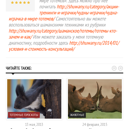
мире тотемов». Здесь можно про неё
почитать
http://shuwany.ru/category/акции-
тренинги-и-играчки/чудны-играчки/чудна-
играчка-в-мире-тотемов/
Самостоятельно вы можете
воспользоваться шаманскими техниками из рубрики
http://shuwany.ru/category/шаманское/тотемы/тотемы-кто-
зачем-и-как/
Или можете заказать у меня тотемную
диагностику, подробности здесь
http://shuwany.ru/2014/01/
условия-и-стоимость-консультаций/


ЧИТАЙТЕ ТАКЖЕ:
ТОТЕМНЫЕ ГОРОСКОПЫ
ЖИВОТНЫЕ
13 мая, 2013
24 февраля, 2015