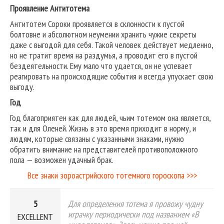
Проявление Антитотема
Антитотем Сороки проявляется в склонности к пустой
болтовне и абсолютном неумении хранить чужие секреты
даже с выгодой для себя. Такой человек действует медленно,
но не тратит время на раздумья, а проводит его в пустой
бездеятельности. Ему мало что удается, он не успевает
реагировать на происходящие события и всегда упускает свою
выгоду.
Год
Год благоприятен как для людей, чьим тотемом она является,
так и для Оленей. Жизнь в это время приходит в норму, и
людям, которые связаны с указанными знаками, нужно
обратить внимание на представителей противоположного
пола — возможен удачный брак.
Все знаки зороастрийского тотемного гороскопа >>>
5
Для определения тотема я провожу чудну
играчку периодически под названием «В
EXCELLENT