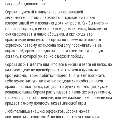
ситуаций одновременно.
Сорока – умелый манипулятор, за ее внешней
легкомысленностью и веселостью скрывается ловкий
изворотливый ум и изрядная доля хитрости. Как бы много ни
говорила Сорока, в ее словах всегда есть смысл, больше того,
она сдерживает данные обещания, даже когда это
практически невозможно. Сорока ни к чему ни относится
серьезно, поэтому не склонна подолгу переживать из-за
поражений; проиграв один раз, она устремляется в новую
схватку, в которой уж точно одержит победу.
Сорока любит делать вид, что все в жизни дается ей легко, но
на самом деле не пренебрегает интригами и лукавыми
проделками, чтобы добиться своего. Она умеет приписать
себе чужие заслуги, но охотно поделится и собственными –
правда, только тогда, когда и это будет ей выгодно. Чужие
коварные планы Сорока распутывает с таким же энтузиазмом,
с каким строит собственные, причем наибольшее значение она
придает самому процессу захватывающей игры.
Любительница внешних эффектов, Сорока может
притвориться скромницей, но постарается устроить так,