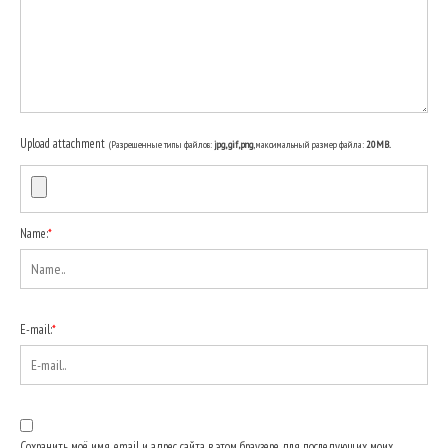
Upload attachment
(Разрешенные типы файлов:
jpg, gif, png
, максимальный размер файла:
20MB.
Name:
*
E-mail:
*
Сохранить моё имя, email и адрес сайта в этом браузере для последующих моих