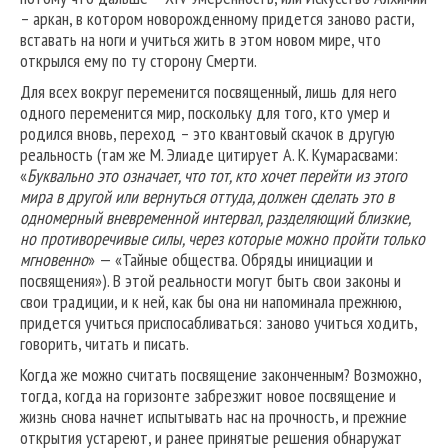
– аркан, в котором новорожденному придется заново расти,
вставать на ноги и учиться жить в этом новом мире, что
открылся ему по ту сторону Смерти.
Для всех вокруг переменится посвященный, лишь для него
одного переменится мир, поскольку для того, кто умер и
родился вновь, переход – это квантовый скачок в другую
реальность (там же М. Элиаде цитирует А. К. Кумарасвами:
«
Буквально это означает, что тот, кто хочет перейти из этого
мира в другой или вернуться оттуда, должен сделать это в
одномерный вневременной интервал, разделяющий близкие,
но противоречивые силы, через которые можно пройти только
мгновенно
» — «Тайные общества. Обряды инициации и
посвящения»). В этой реальности могут быть свои законы и
свои традиции, и к ней, как бы она ни напоминала прежнюю,
придется учиться приспосабливаться: заново учиться ходить,
говорить, читать и писать.
Когда же можно считать посвящение законченным? Возможно,
тогда, когда на горизонте забрезжит новое посвящение и
жизнь снова начнет испытывать нас на прочность, и прежние
открытия устареют, и ранее принятые решения обнаружат