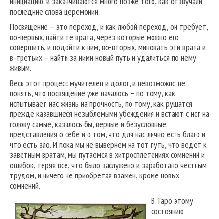
инициацию, и заканчиваются много позже того, как отзвучали
последние слова церемонии.
Посвящение – это переход, и как любой переход, он требует,
во-первых, найти те врата, через которые можно его
совершить, и подойти к ним, во-вторых, миновать эти врата и
в-третьих – найти за ними новый путь и удалиться по нему
живым.
Весь этот процесс мучителен и долог, и невозможно не
понять, что посвящение уже началось – по тому, как
испытывает нас жизнь на прочность, по тому, как рушатся
прежде казавшиеся незыблемыми убеждения и встают с ног на
голову самые, казалось бы, верные и безусловные
представления о себе и о том, что для нас лично есть благо и
что есть зло. И пока мы не вывернем на тот путь, что ведет к
заветным вратам, мы путаемся в хитросплетениях сомнений и
ошибок, теряя все, что было заслужено и заработано честным
трудом, и ничего не приобретая взамен, кроме новых
сомнений.
В Таро этому
состоянию