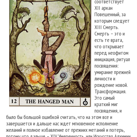
соответствует
XII аркан
Повешенный, за
которым следует
XIII Смерть.
Смерть – это и
есть те врата,
что открывает
перед неофитом
инициация, ритуал
посвящения:
умирание прежней
личности и
рождение новой.
Трансформация.
Это самый
краткий миг
посвящения, и
было бы большой ошибкой считать, что на этом все и
завершается и дальше нас ждет мгновенное исполнение
желаний и полное избавление от прежних метаний и потерь,
потому что дальше – XIV Умеренность, или Искусство Алхимии