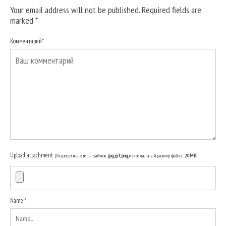
Your email address will not be published. Required fields are
marked
*
Комментарий
*
Upload attachment
(Разрешенные типы файлов:
jpg, gif, png
, максимальный размер файла:
20MB.
Name:
*