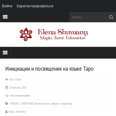
Войти
Зарегистрироваться
Инициации и посвящения на языке Таро
6451 Views
28 августа, 2013
Нет комментариев
РАБОТА С ЭНЕРГИЕЙ
,
Развитие мага
,
Теория и практика
Elena Shuwany