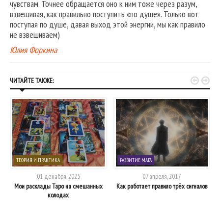
чувствам. Точнее обращается оно к ним тоже через разум,
взвешивая, как правильно поступить «по душе». Только вот
поступая по душе, давая выход этой энергии, мы как правило
не взвешиваем)
Юлия Форкина


ЧИТАЙТЕ ТАКЖЕ:
ТЕОРИЯ И ПРАКТИКА
РАЗВИТИЕ МАГА
01 декабря, 2025
07 апреля, 2017
»?
Мои расклады Таро на смешанных
Как работает правило трёх сигналов
колодах