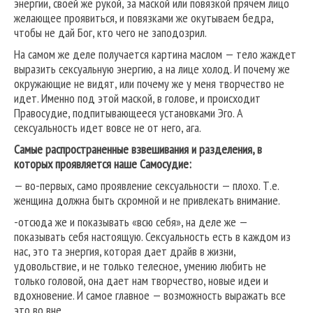
энергии, своей же рукой, за маской или повязкой прячем лицо
желающее проявиться, и повязками же окутываем бедра,
чтобы не дай Бог, кто чего не заподозрил.
На самом же деле получается картина маслом — тело жаждет
выразить сексуальную энергию, а на лице холод. И почему же
окружающие не видят, или почему же у меня творчество не
идет. Именно под этой маской, в голове, и происходит
Правосудие, подпитывающееся установками Эго. А
сексуальность идет вовсе не от него, ага.
Самые распространенные взвешивания и разделения, в
которых проявляется наше Самосудие:
— во-первых, само проявление сексуальности — плохо. Т.е.
женщина должна быть скромной и не привлекать внимание.
-отсюда же и показывать «всю себя», на деле же —
показывать себя настоящую. Сексуальность есть в каждом из
нас, это та энергия, которая дает драйв в жизни,
удовольствие, и не только телесное, умению любить не
только головой, она дает нам творчество, новые идеи и
вдохновение. И самое главное — возможность выражать все
это во вне.