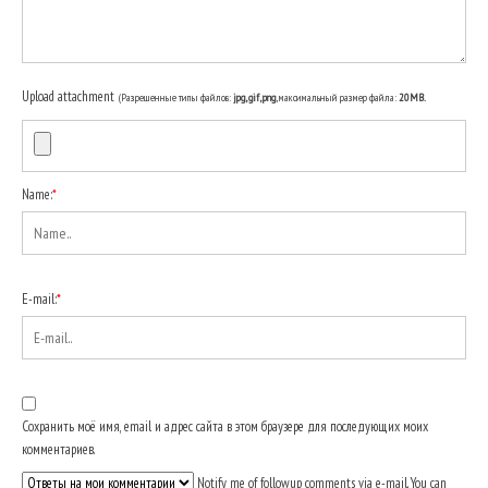
Upload attachment
(Разрешенные типы файлов:
jpg, gif, png
, максимальный размер файла:
20MB.
Name:
*
E-mail:
*
Сохранить моё имя, email и адрес сайта в этом браузере для последующих моих
комментариев.
Notify me of followup comments via e-mail. You can