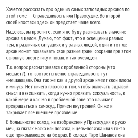
Хочется рассказать про один из самых загвоздных арканов по
этой теме — Справедливость или Правосудие. Во второй
своей ипостаси здесь он предстает чаще всего.
Надеюсь, вы простите, если я не буду расписывать значение
аркана в целом. Думаю, тот факт, что в освещении разных
тем, в различных ситуациях и у разных людей, один и тот же
аркан может показывать свои разные грани, сохраняя при этом
основную энергетику и посыл, и так очевиден.
Т.к. вопрос рассматривался с проблемной стороны (что
мешает?), то, соответственно справедливость тут
«мешающая». Она так же как и другой аркан имеет свои плюсы
и минусы. Нет ничего плохого в том, чтобы включать здравый
смысл и взвешивать, когда нужно проявить сексуальность, в
какой мере и как. Но в проблемной зоне это начинает
превращаться в самосуд. Причем внутренний. Он же и
закрывает все внешнее проявление.
В большинстве колод, на изображении у Правосудия в руках
меч, на глазах маска или повязка, и цепь-повязка или что-то
еще прикрывающее на бедрах. В колоде Таро Шаманов она