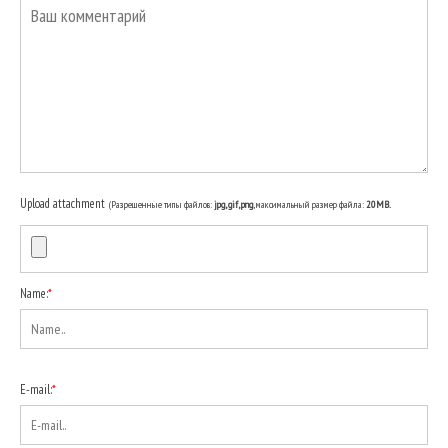
Upload attachment
(Разрешенные типы файлов:
jpg, gif, png
, максимальный размер файла:
20MB.
Name:
*
E-mail:
*