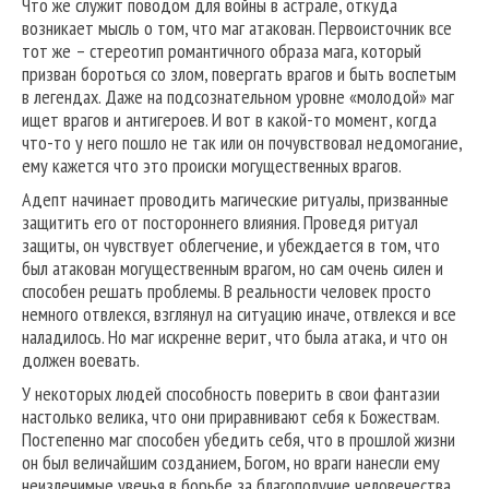
Что же служит поводом для войны в астрале, откуда
возникает мысль о том, что маг атакован. Первоисточник все
тот же – стереотип романтичного образа мага, который
призван бороться со злом, повергать врагов и быть воспетым
в легендах. Даже на подсознательном уровне «молодой» маг
ищет врагов и антигероев. И вот в какой-то момент, когда
что-то у него пошло не так или он почувствовал недомогание,
ему кажется что это происки могущественных врагов.
Адепт начинает проводить магические ритуалы, призванные
защитить его от постороннего влияния. Проведя ритуал
защиты, он чувствует облегчение, и убеждается в том, что
был атакован могущественным врагом, но сам очень силен и
способен решать проблемы. В реальности человек просто
немного отвлекся, взглянул на ситуацию иначе, отвлекся и все
наладилось. Но маг искренне верит, что была атака, и что он
должен воевать.
У некоторых людей способность поверить в свои фантазии
настолько велика, что они приравнивают себя к Божествам.
Постепенно маг способен убедить себя, что в прошлой жизни
он был величайшим созданием, Богом, но враги нанесли ему
неизлечимые увечья в борьбе за благополучие человечества.