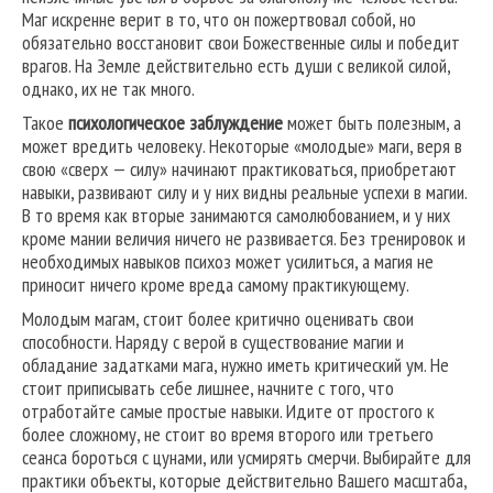
Маг искренне верит в то, что он пожертвовал собой, но
обязательно восстановит свои Божественные силы и победит
врагов. На Земле действительно есть души с великой силой,
однако, их не так много.
Такое
психологическое заблуждение
может быть полезным, а
может вредить человеку. Некоторые «молодые» маги, веря в
свою «сверх — силу» начинают практиковаться, приобретают
навыки, развивают силу и у них видны реальные успехи в магии.
В то время как вторые занимаются самолюбованием, и у них
кроме мании величия ничего не развивается. Без тренировок и
необходимых навыков психоз может усилиться, а магия не
приносит ничего кроме вреда самому практикующему.
Молодым магам, стоит более критично оценивать свои
способности. Наряду с верой в существование магии и
обладание задатками мага, нужно иметь критический ум. Не
стоит приписывать себе лишнее, начните с того, что
отработайте самые простые навыки. Идите от простого к
более сложному, не стоит во время второго или третьего
сеанса бороться с цунами, или усмирять смерчи. Выбирайте для
практики объекты, которые действительно Вашего масштаба,