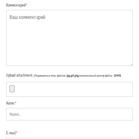
Комментарий
*
Upload attachment
(Разрешенные типы файлов:
jpg, gif, png
, максимальный размер файла:
20MB.
Name:
*
E-mail:
*