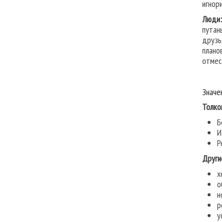
игнор
Люди:
путан
друзь
плано
отмес
Значе
Толко
Б
И
Р
Други
х
о
н
р
у