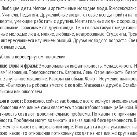
:
Любящие дети. Мягкие и артистичные молодые люди. Гомосексуалисты
. Учителя. Педагоги. Дружелюбные люди, готовые всегда прийти на
верты, умеющие работать с другими. Мечтательные люди с хорошо 
ональные, зависимые от других люди. Те, кто практикуют медитацию
вные молодые люди, мягкие, любящие, неагрессивные. Студенты. Тре
 интересующиеся изучением эмоций. Друзья молодого возраста. Св
ах юных леди.
убков в перевернутом положении
вые слова и фразы:
Эмоциональная инфантильность. Ненадежность. Не
изм*. Изоляция. Поверхностность. Капризы. Лень. Отрешенность. Без
а. Запутанное мышление. Раскрытый обман. Флирт. Неумение планиро
ок. «Выплеснуть ребенка вместе с водой». Угасающая дружба. Ослаб
тиками или алкоголем.
ция и совет:
Возможно, сейчас вас больше всего волнует эмоциональн
збаловали его или же сами являетесь таким избалованным ребенком. 
дчивость создают дополнительные проблемы. По каким-то причинам
бности. Проблемы могут возникать и из-за вашей бесцеремонности. В
е мечты и живете в нереальном мире. Иногда эта карта указывает на
жно, какие-то отношения потихоньку сходят на нет или же круг ваше