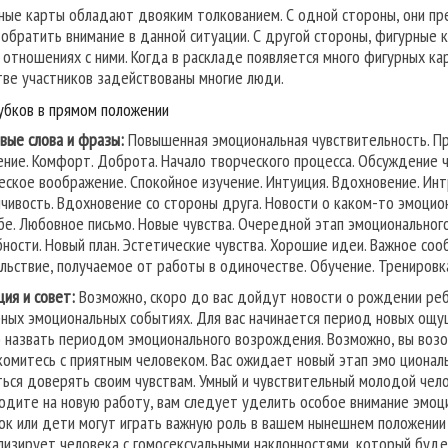
ные карты обладают двояким толкованием. С одной стороны, они пр
 обратить внимание в данной ситуации. С другой стороны, фигурные
 отношениях с ними. Когда в раскладе появляется много фигурных кар
тве участников задействованы многие люди.
убков в прямом положении
вые слова и фразы:
Повышенная эмоциональная чувствительность. Пр
ение. Комфорт. Доброта. Начало творческого процесса. Обсуждение ч
еское воображение. Спокойное изучение. Интуиция. Вдохновение. Ин
чивость. Вдохновение со стороны друга. Новости о каком-то эмоцио
бе. Любовное письмо. Новые чувства. Очередной этап эмоциональног
бности. Новый план. Эстетические чувства. Хорошие идеи. Важное соо
льствие, получаемое от работы в одиночестве. Обучение. Тренировка
ция и совет:
Возможно, скоро до вас дойдут новости о рождении ребе
ных эмоциональных событиях. Для вас начинается период новых ощу
 назвать периодом эмоционального возрождения. Возможно, вы возо
комитесь с приятным человеком. Вас ожидает новый этап эмо циональ
ться доверять своим чувствам. Умный и чувствительный молодой чел
одите на новую работу, вам следует уделить особое внимание эмоц
ок или дети могут играть важную роль в вашем нынешнем положении
лизирует человека с гомосексуальными наклонностями, который буде