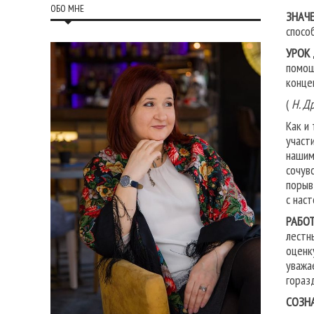
ОБО МНЕ
ЗНАЧЕ
спосо
УРОК
помощ
конце
(
Н. Д
Как и
участ
нашим
сочув
порыв
с нас
РАБОТ
лестн
оценк
уважа
гораз
СОЗН