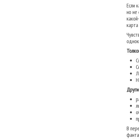
Если 
но не
какой
карта
Чувст
однок
Толко
С
С
Л
Н
Други
р
л
о
п
В пер
фанта