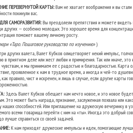
НИЕ ПЕРЕВЕРНУТОЙ КАРТЫ:
Вам не хватает воображения и вы стали 
бности покинули вас.
 ДЛЯ САМОРАЗВИТИЯ:
Вы преодолели препятствия и можете видеть в
и других — особенно моло­дых. Это хорошее время для концентрации
нтрация поможет вашему личному росту.
рюри «Таро. Пошаговое руководство по изучению»
)
 три других валета, Валет Кубков олицетворяет некий импульс, толчо
ию в приятном деле или жест любви и примирения. Так или иначе, это
 чувствам, и мы принимаем ее с радостью и благодарностью. Карта о
ствие, проявленное к нам в трудное время, а иногда и чей-то душев
, как правило, чист и искренен, и лишь в случае, если другие карты г
тороженностью.
А:
Здесь Валет Кубков обещает нам нечто новое, и это новое будет 
ым. Это может быть награда, признание, заслуженная похвала или к
у наших способностей. Или приглашение на дружескую вечеринку в уз
емого всеми товарища перейти с ним на «ты». Иногда это добрый с
до лучше справиться со своей задачей.
АНИЕ:
К нам приходят дружеские импульсы и идеи, помогающие лучше