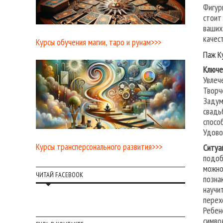
Фигур
стоит
ваших
качес
Курсы обучения магии, таро и рунам>>>
Паж К
Ключе
Увлеч
Творч
Задум
свадь
спосо
Удово
Курсы трансперсонального развития>>>
Ситуа
подоб
можно
ЧИТАЙ FACEBOOK
позна
научи
перех
Ребен
симво