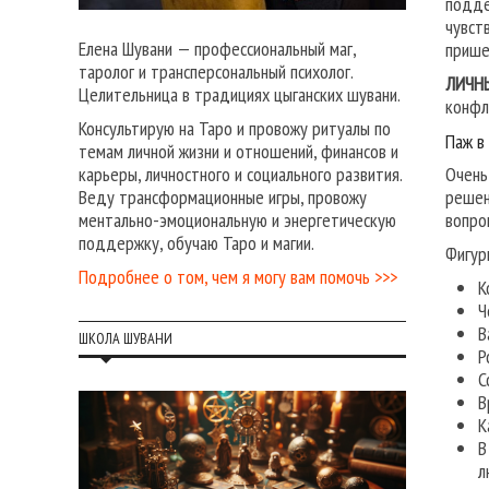
подде
чувст
Елена Шувани — профессиональный маг,
прише
таролог и трансперсональный психолог.
ЛИЧН
Целительница в традициях цыганских шувани.
конфл
Консультирую на Таро и провожу ритуалы по
Паж в
темам личной жизни и отношений, финансов и
Очень
карьеры, личностного и социального развития.
решен
Веду трансформационные игры, провожу
вопро
ментально-эмоциональную и энергетическую
поддержку, обучаю Таро и магии.
Фигур
Подробнее о том, чем я могу вам помочь >>>
К
Ч
В
ШКОЛА ШУВАНИ
Р
С
В
К
В
л