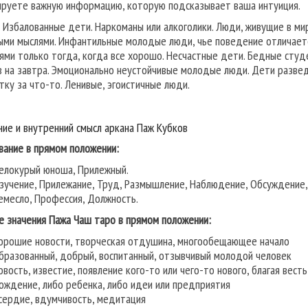
ируете важную информацию, которую подсказывает ваша интуиция.
Избалованные дети. Наркоманы или алкоголики. Люди, живущие в ми
ыми мыслями. Инфантильные молодые люди, чье поведение отличает
ями только тогда, когда все хорошо. Несчастные дети. Бедные студ
в на завтра. Эмоционально неустойчивые молодые люди. Дети разве
тку за что-то. Ленивые, эгоистичные люди.
ние и внутренний смысл аркана Паж Кубков
вание в прямом положении:
елокурый юноша, Прилежный.
зучение, Прилежание, Труд, Размышление, Наблюдение, Обсуждение, 
емесло, Профессия, Должность.
е значения Пажа Чаш таро в прямом положении:
орошие новости, творческая отдушина, многообещающее начало
бразованный, добрый, воспитанный, отзывчивый молодой человек
овость, известие, появление кого-то или чего-то нового, благая весть
ождение, либо ребенка, либо идеи или предприятия
сердие, вдумчивость, медитация