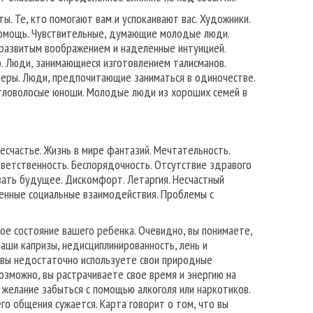
. Те, кто помогают вам и успокаивают вас. Художники.
 помощь. Чувствительные, думающие молодые люди.
развитым воображением и наделенные интуицией.
. Люди, занимающиеся изготовлением талисманов.
неры. Люди, предпочитающие заниматься в одиночестве.
етловолосые юноши. Молодые люди из хороших семей в
счастье. Жизнь в мире фантазий. Мечтательность.
ответственность. Беспорядочность. Отсутствие здравого
вать будущее. Дискомфорт. Летаргия. Несчастный
ленные социальные взаимодействия. Проблемы с
ое состояние вашего ребенка. Очевидно, вы понимаете,
Ваши капризы, недисциплинированность, лень и
 вы недостаточно используете свои природные
озможно, вы растрачиваете свое время и энергию на
 желание забыться с помощью алкоголя или наркотиков.
го общения сужается. Карта говорит о том, что вы