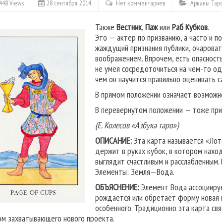
448 Views
28 сентября, 2014
Нет комментариев
Арканы Тар
Также
Вестник
,
Паж
или
Раб Кубков
.
Это — актер по призванию, а часто и по
жаждущий признания публики, очарова
воображением. Впрочем, есть опасность
не умея сосредоточиться на чем-то од
чем он научится правильно оценивать с
В прямом положении означает возможно
В перевернутом положении — тоже при
(Е. Колесов «Азбука таро»)
ОПИСАНИЕ:
Эта карта называется «Лот
держит в руках кубок, в котором наход
выглядит счастливым и расслабленным.
Элементы: Земля—Вода.
ОБЪЯСНЕНИЕ:
Элемент Вода ассоциирует
рождается или обретает форму новая 
особенно­го. Традиционно эта карта с
ом захватывающего нового проекта.