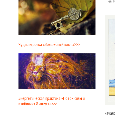
9
Чудна играчка «Волшебный ключ»>>>
Энергетическая практика «Поток силы и
изобилия» 8 августа>>>
начал