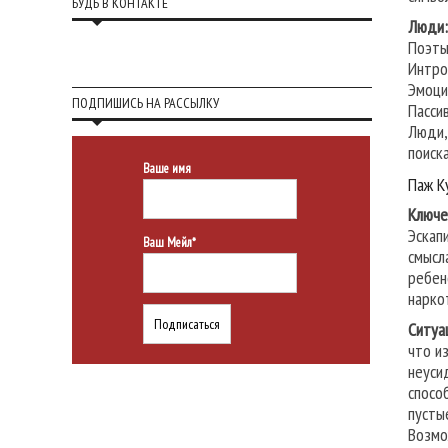
БУДЬ В КОНТАКТЕ
Люди
Поэты
Интро
Эмоци
ПОДПИШИСЬ НА РАССЫЛКУ
Пасси
Люди,
поиск
Ваше имя
Паж К
Ключе
Эскап
Ваш Мейл*
смысл
ребен
нарко
Ситуа
что и
неуси
спосо
пусты
Возмо