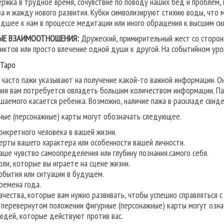
ржка в трудное время, сочувствие по поводу наших бед и проблем, 
ва и жажду нового развития. Кубки символизируют стихию воды, что 
дшее к нам в процессе медитации или иного обращения к высшим си
ЫЕ ВЗАИМООТНОШЕНИЯ:
Дружеский, примирительный жест со стороны
иктов или просто влечение одной души к другой. На событийном ур
 Таро
 часто пажи указывают на получение какой-то важной информации. Он
ия вам потребуется овладеть большим количеством информации. Паж
шаемого касается ребенка. Возможно, наличие пажа в раскладе свиде
ные (персонажные) карты могут обозначать следующее.
онкретного человека в вашей жизни.
ерты вашего характера или особенности вашей личности.
аше чувство самоопределения или глубину познания.самого себя.
оли, которые вы играете на сцене жизни.
обытия или ситуации в будущем.
ремена года.
ачества, которые вам нужно развивать, чтобы успешно справляться с
 перевернутом положении фигурные (персонажные) карты могут озна
юдей, которые действуют против вас.