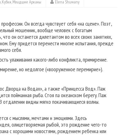
о
,
Кубки
,
Младшие Арканы
Elena Shuwany
 профессии. Он всегда чувствует себя «на сцене». Поэт,
тельный мошенник, вообще человек с богатым
, что он останется дилетантом во всех своих занятиях,
ном. Ему придется перенести многие испытания, прежде
амого себя.
сть улаживания какого-либо конфликта, примирение.
мирение, но недолгое («вооруженное перемирие»).
ос Дворца на Водах», а также «Принцесса Вод». Паж
ится пойманная рыба. Стоя па океанском 6epeгy. Паж
 В отдалении видны мягко покачивающиеся волны.
ся с мыслями, меч­тами н эмоциями. Здесь
идея, олицетворяемая рыбой, это рождение чего-то
вязана с хорошими новостями, рождением ребенка или