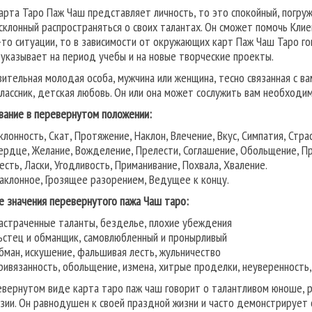
карта Таро Паж Чаш представляет личность, то это спокойный, погру
 склонный распространяться о своих талантах. Он сможет помочь Клие
-то ситуации, то в зависимости от окружающих карт Паж Чаш Таро го
 указывает на период учебы и на новые творческие проекты.
вительная молодая особа, мужчина или женщина, тесно связанная с вам
лассник, детская любовь. Он или она может сослужить вам необходи
вание в перевернутом положении:
клонность, Скат, Протяжение, Наклон, Влечение, Вкус, Симпатия, Стра
ердце, Желание, Вожделение, Прелести, Соглашение, Обольщение, Пр
есть, Ласки, Угодливость, Приманивание, Похвала, Хваление.
аклонное, Грозящее разорением, Ведущее к концу.
е значения перевернутого пажа Чаш таро:
астраченные таланты, безделье, плохие убеждения
ьстец и обманщик, самовлюбленный и пронырливый
бман, искушение, фальшивая лесть, жульничество
ривязанность, обольщение, измена, хитрые проделки, неуверенность,
евернутом виде карта таро паж чаш говорит о талантливом юноше, 
зии. Он равнодушен к своей праздной жизни и часто демонстрирует 