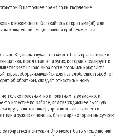
эго­истом. В настоящее время ваши творческие
ещи в новом свете. Оставайтесь открытыми(ой) для
 па конкрентой эмоциональной пробле­ме, и эта
к, шанс. В данном случае это может быть приглашение к
 инициатива, исходящая от других, которая апеллирует к
лицетворяет начало мира после ссоры или конфликта,
ный порыв, оборачивающийся для нас влюбленностью. Этот
оворят об обратном, следует отнестись к нему
не только полезным, но и приятным, а возможно, и
акое-то известие по работе, подтверждающее высокую
ком кругу, или, например, предложение старшего и
овет или дружеская помощь, благодаря которым мы сумеем
 разбираться в ситуации. Это может быть утешение или