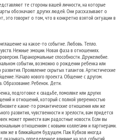
едставляют те стороны вашей личности, на которые
 карты обозначают других людей. Они рассказывают о
т, это говорит о том, что в конкретно взятой ситуации в
иглашение на какое-то событие. Любовь. Тепло.
увств. Нежные эмоции. Новая фаза в отношениях.
троверсия. Паранормальные способности. Дружелюбие.
нальном событии, возможно о рождении ребенка или
о развития. Проявление скрытых талантов. Артистические
бщение. Начало нового проекта. Общение с другом.
. Образование. Ребенок. Дети.
нка, подготовке к свадьбе, помолвке или других
щений и отношений, который с полной уверенностью
бновите какие-то романтические отношения или же
ного развития, чувственности и зрелости, вам придется
овек может принести вам радостные новости. Если вы
иональным отношениям с новыми коллегами и партнерами.
 или же в ближайшем будущем. Паж Кубков иногда
т оказывать определенное влияние на ход событий.