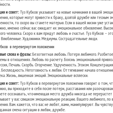
бности.
ция и совет:
Туз Кубков указывает на новые начинания в вашей эмоци
ения, которые могут привести к браку, долгой дружбе или тесным эм
енности, то скоро вы станете матерью. Если в вашей жизни уже уста
жно, именно сейчас вас ожидает их эмоциональное обновление. Высок
ого человека. Скоро к вам придут любовь и счастье. Туз Кубков – это
:
Влюбленные. Художники. Медиумы. Сострадательные люди.
убков в перевернутом положении
вые слова и фразы:
Безответная любовь. Потеря любимого. Разбитое с
емы в отношениях. Любовь по расчету. Боязнь эмоциональной привязан
ссия, Печаль. Скорбь. Огорчение. Удрученность. Эгоизм. Концентрация
. Бесплодность. Неготовность к любви. Оттягивание начала отношений
ека. Жизнь, лишенная эмоций. Эмоциональные всплески.
ция и совет:
Туз Кубков в перевернутом положении говорит о том, чт
жно, вы приходите в себя после потери, расставания или разочарова
аете осознавать, что‹имеющая место дружба никогда не перерастет в
зывает у вас слишком эмоциональную реакцию. Вашего любимого, по 
ения. Вам. кажется, что вас не любят, вами, манипулируют. Вы чувс
данная смена ситуации в любви, дружбе.