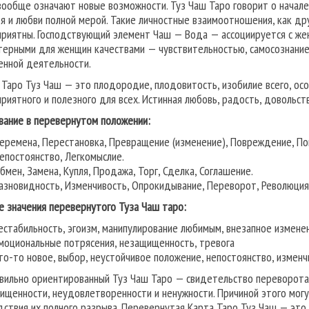
вообще означают новые возможности. Туз Чаш Таро говорит о начале
ья и любви полной мерой. Такие личностные взаимоотношения, как др
приятны. Господствующий элемент Чаш — Вода — ассоциируется с жен
терными для женщин качествами — чувствительностью, самосознанием
енной деятельности.
 Таро Туз Чаш — это плодородие, плодовитость, изобилие всего, осо
приятного и полезного для всех. Истинная любовь, радость, довольств
вание в перевернутом положении:
еремена, Перестановка, Превращение (изменение), Повреждение, По
епостоянство, Легкомыслие.
бмен, Замена, Купля, Продажа, Торг, Сделка, Соглашение.
азновидность, Изменчивость, Опрокидывание, Переворот, Революция,
е значения перевернутого Туза Чаш таро:
естабильность, эгоизм, манипулирование любимым, внезапное измене
моциональные потрясения, незащищенность, тревога
то-то новое, выбор, неустойчивое положение, непостоянство, изменч
вильно ориентированный Туз Чаш Таро — свидетельство переворота 
ищенности, неудовлетворенности и ненужности. Причиной этого мог
дствия их полного разрыва. Перевернутая Карта Таро Туз Чаш — это 