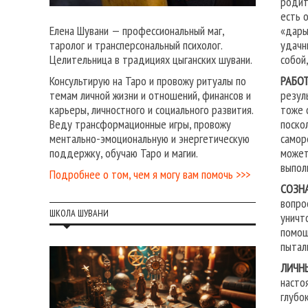
родит
есть 
«дары
Елена Шувани — профессиональный маг,
удачн
таролог и трансперсональный психолог.
собой
Целительница в традициях цыганских шувани.
РАБОТ
Консультирую на Таро и провожу ритуалы по
резул
темам личной жизни и отношений, финансов и
тоже 
карьеры, личностного и социального развития.
поско
Веду трансформационные игры, провожу
самор
ментально-эмоциональную и энергетическую
может
поддержку, обучаю Таро и магии.
выпол
Подробнее о том, чем я могу вам помочь >>>
СОЗН
вопро
ШКОЛА ШУВАНИ
уничт
помощ
пытал
ЛИЧН
насто
глубо