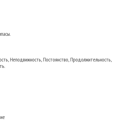
ипасы.
ость, Неподвижность, Постоянство, Продолжительность,
ть.
лие