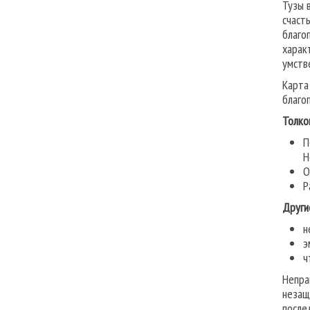
Тузы 
счаст
благо
харак
умств
Карта
благо
Толко
П
Н
О
Р
Други
н
э
ч
Непра
незащ
после