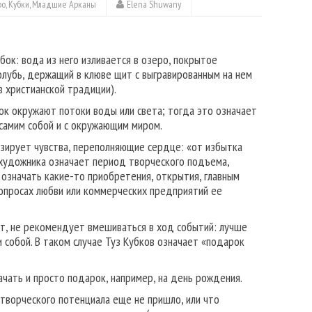
ро
,
Кубки
,
Младшие Арканы
Elena Shuwany
убок: вода из него изливается в озеро, покрытое
олубь, держащий в клюве щит с выгравированным на нем
в христианской традиции).
ок окружают потоки воды или света; тогда это означает
 самим собой и с окружающим миром.
изирует чувства, переполняющие сердце: «от избытка
, художника означает период творческого подъема,
означать какие-то приобретения, открытия, главным
вопросах любви или коммерческих предприятий ее
от, не рекомендует вмешиваться в ход событий: лучше
 собой. В таком случае Туз Кубков означает «подарок
ачать и просто подарок, например, на день рождения.
 творческого потенциала еще не пришло, или что