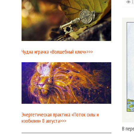
1
Чудна играчка «Волшебный ключ»>>>
Энергетическая практика «Поток силы и
изобилия» 8 августа>>>
В пер