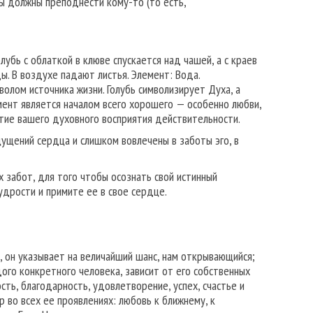
ы должны преподнести кому-то (то есть,
лубь с облаткой в клюве спускается над чашей, а с краев
ы. В воздухе падают листья. Элемент: Вода.
олом источника жизни. Голубь символизи­рует Духа, а
мент является началом всего хороше­го — особенно любви,
итие вашего духовного восприятия действительности.
ще­ний сердца и слишком вовлечены в заботы эго, в
за­бот, для того чтобы осознать свой истинный
удрости и примите ее в свое сердце.
ы, он указывает на величайший шанс, нам открывающийся;
ого конкретного человека, зависит от его собственных
сть, благодарность, удовлетворение, успех, счастье и
 во всех ее проявлениях: любовь к ближнему, к