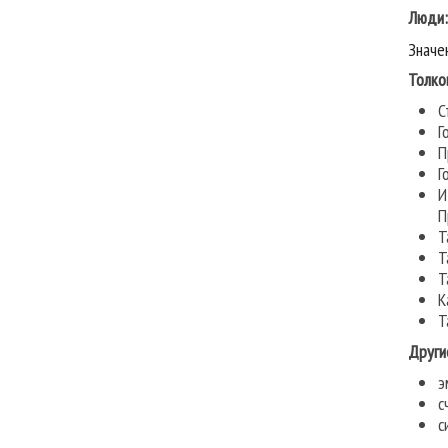
Люди
Значе
Толко
С
Г
П
Г
И
П
Т
Т
Т
К
Т
Други
э
с
с