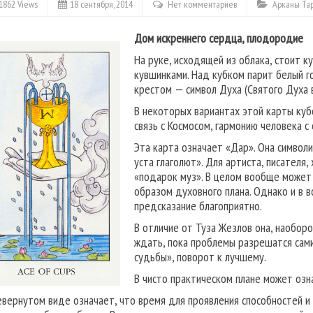
1862 Views
18 сентября, 2014
Нет комментариев
Арканы Та
Дом искреннего сердца, плодородие
На руке, исходящей из облака, стоит к
кувшинками. Над кубком парит белый г
крестом — символ Духа (Святого Духа 
В некоторых вариантах этой карты куб
связь с Космосом, гармонию человека с
Эта карта означает «Дар». Она символ
уста глаголют». Для артиста, писателя
«подарок муз». В целом вообще может 
образом духовного плана. Однако и в 
предсказание благоприятно.
В отличие от Туза Жезлов она, наобор
ждать, пока проблемы разрешатся сами
судьбы», поворот к лучшему.
В чисто практическом плане может озн
евернутом виде означает, что время для проявления способностей и