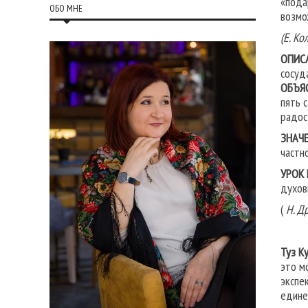
«пода
ОБО МНЕ
возмо
(Е. Ко
ОПИС
сосуд
ОБЪЯ
пять 
радос
ЗНАЧЕ
частн
УРОК
духов
(
Н. Д
Туз К
это м
экспе
едине