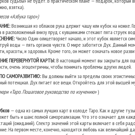
рков судьбы» не будет. В практическом плане — подарок, который в
жно, взятка).
лесов «Азбука таро»)
АНИЕ:
Возникшая из облаков рука держит чашу или ку­бок на ножке. Го
а в расположенный внизу пруд с кувшинками стекают пята струек вод
СНЕНИЕ:
Число Один олицетворяет начало, и этот ку­бок является симв
струй воды — пять органов чувств. О мире за­ботится Дух. Данный мо
ти, красоты, и здоровья. Кроме того, он может означать новое разв
НИЕ ПЕРЕВЕРНУТОЙ КАРТЫ:
В настоящий момент вы закрыты для ощу
ости, очень эгоцентричны, чтобы понимать проблемы других людей.
 ПО САМОРАЗВИТИЮ:
Вы должны выйти за пределы своих эгоистичных 
ный потенциал. Дух питает все вещи. Откройтесь для этой высшей м
рюри «Таро. Пошаговое руководство по изучению»
)
убков
— одна из самых лучших карт в колоде Таро. Как и другие туз
ожет быть и шанс полной самореализации. Что это означает для кажд
ктаций (ожиданий). Спектр значений этой карты включает в себя радо
ние. На первом месте, конечно, находится любовь как величайший дар