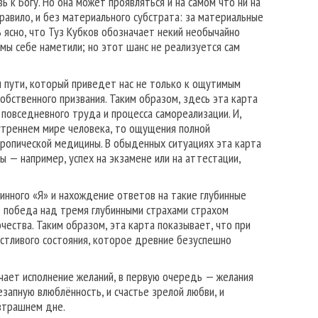
 к Богу. Но она может проявляться и на самом что ни на
равило, и без материального субстрата: за материальные
 ясно, что Туз Кубков обозначает некий необычайно
ы себе наметили; но этот шанс не реализуется сам
м пути, который приведет нас не только к ощутимым
обственного призвания. Таким образом, здесь эта карта
повседневного труда и процесса самореализации. И,
нутреннем мире человека, то ощущения полной
тропической медицины. В обыденных ситуациях эта карта
 — например, успех на экзамене или на аттестации,
бинного «Я» и нахождение ответов на такие глубинные
кже победа над тремя глубинными страхами страхом
ества. Таким образом, эта карта показывает, что при
стливого состояния, которое древние безуспешно
чает исполнение желаний, в первую очередь — желания
запную влюблённость, и счастье зрелой любви, и
автрашнем дне.