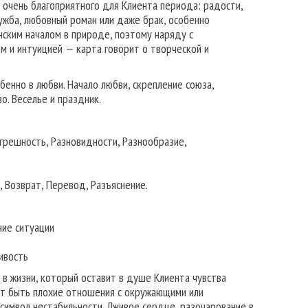
 очень благоприятного для Клиента периода: радости,
ужба, любовный роман или даже брак, особенно
ским началом в природе, поэтому наряду с
 и интуицией — карта говорит о творческой и
бенно в любви. Начало любви, скрепление союза,
о. Веселье и праздник.
грешность, Разновидности, Разнообразие,
 Возврат, Перевод, Разъяснение.
ние ситуации
ивость
в жизни, который оставит в душе Клиента чувства
ут быть плохие отношения с окружающими или
символ нестабильности. Лживое сердце, разочарование в