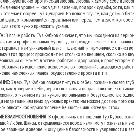
елям, чувственно-эротическая любовь, любовь к самому себе и любовь
обыденном уровне — как удача, везение, подарок судьбы, хотя, как п
» отвечает скорее Туз Денариев. Во всяком случае, нам должно быть
ый шанс, открывающийся перед нами или перед тем делом, которое м
, для этого нужно приложить усилия.
А:
В плане работы Туз Кубков означает, что мы находимся на верно
ьтатам и профессиональному росту, но прежде всего — к осознанию с
открывает нам уникальный шанс — шанс найти гармоничное единство 
льку этот процесс происходит не столько во внешнем, сколько во в
еализации он может достичь, работая и дворником, и профессором 
 обозначать исполнение всевозможных пожеланий, касающихся работы
нение намеченных планов, осуществление проекта и т.п.
АНИЕ:
Здесь Туз Кубков означает «путь к себе», познание своего глу
сы, как доверие к себе, вера в свои силы и опора на них же. Это та
ожения, отчаянием из-за чужого непонимания и безутешностью одиноч
и медитации или иных духовных практик мы можем достичь того сча
ись описать как «прикосновение Вечности» или «Всеединство».
ЫЕ ВЗАИМООТНОШЕНИЯ:
В сфере личных отношений Туз Кубков озна
ящей Любви. Шансы, открывающиеся перед нами, могут означать и вне
кое взаимное доверие, и ощущение безопасности и уверенности в з