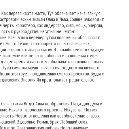
 Как первая карта масти, Туз обозначает изначальную
астрологическим знакам Овна и Льва. Солнце руководит
черты характера, как лидерство, сила, мощь, энергия,
бность к руководству. Негативные черты:
ание. Все Тузы в перевернутом положении обозначают
ет много Тузов, это говорит о новых начинаниях,
 длительного этапа развития. Это наиболее подходящее
е знакомые или же вы возобновите отношения с уже
одящее время для того, чтобы начать воплощать планы,
. Тузы символизируют начало очередного жизненного
 Ян способствует продвижению смелых проектов. Будьте
одвижения. Энергия Ян предполагает решительные
 Сила стихии Воды. Сила воображения. Пища для духа и
ние. Начало творческого проекта. Искусство. Поэзия.
ленность. Новые отношения или возобновление старых.
ошений. Здоровье. Роман. Брак. Любящий союз.
 Подарок. Платоническая любовь. Неординарные