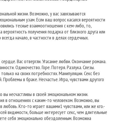
ональной жизни. Возможно, у вас завязываются
оциональным узам. Если ваш вопрос касался вероятности
новились тесные взаимоотношения с кем-либо, то,
а вероятность получения подарка от близкого друга или
 всегда начало, в частности в делах сердечных.
ердце. Вас отвергли. Угасание любви. Окончание романа.
ности. Одиночество. Горе. Потеря. Разлука. Слезы.
 только на своих потребностях. Манипуляции. Секс без
. Проблемы в браке. Несчастье. Игра, чувствами другого
о вы несчастливы в своей эмоциональном жизни.
ния в отношениях с каким-то человеком. Возможно, вы
 любовь. Кто-то играет вашими1 чувствами, или же кго.-
всей видимости, больше интересует секс, чем длительные
твуете себя эмоционально обездоленным. Возможна