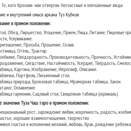
:
Те, кого бросили- или отвергли. Несчастные и опечаленные люди.
ние и внутренний смысл аркана Туз Кубков
вание в прямом положении:
тол, Обед, Пиршество, Угощение, Прием, Пища, Питание, Пищевые пр
ости, Услуживание.
риглашение, Просьба, Прошение, Созыв.
остиница, Отель, Трактир.
зобилие, Плодородность, Производительность, Прочность, Устойчив
родолжение, Следствие, Настойчивость, Усердие, Твердость, Смелос
аблица, Картина, Изображение, Иероглиф, Описание.
аблички, Портфель, Письменный стол.
аблица природы, Бронзовая таблица, Мраморная таблица, Закон.
аталог, Оглавление.
аблица гармонии, Садовый стол, Священная таблица (скрижаль).
е значения Туза Чаш таро в прямом положении:
моциональный рост, зарождение любви, искренность, радость, изоби
частье, хорошие взаимоотношения, творчество
имвол счастья и исполнения желаний, любовь, брак, рождение ребенка