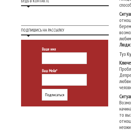
БУДЬ В КОНТАКТЕ
спосо
Ситуа
отнош
берем
ПОДПИШИСЬ НА РАССЫЛКУ
возмо
любим
Люди
Ваше имя
Туз К
Ключе
Пробл
Ваш Мейл*
Депре
любви
челов
Ситуа
Возмо
начин
то вы
отнош
неожи