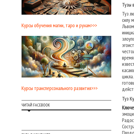
Тузы 
Туз л
силу 
Курсы обучения магии, таро и рунам>>>
Львом
иници
злоуп
эгоис
често
время
извес
касаю
цикла
готов
Курсы трансперсонального развития>>>
дейст
Туз К
ЧИТАЙ FACEBOOK
Ключе
эмоци
Радос
Состр
Плодо