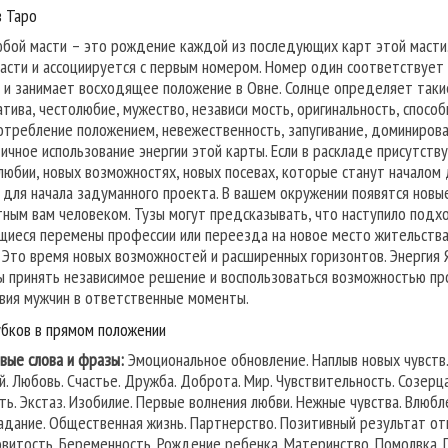
в Таро
юбой масти – это рождение каждой из последующих карт этой масти.
масти и ассоциируется с первым номером. Номер один соответствует 
 и занимает восходящее положение в Овне. Солнце определяет такие 
атива, честолюбие, мужество, независи мость, оригинальность, спосо
отребление положением, невежественность, запугивание, доминиров
тичное использование энергии этой карты. Если в раскладе присутству
любии, новых возможностях, новых посевах, которые станут началом
 для начала задуманного проекта. В вашем окружении появятся новы
тным вам человеком. Тузы могут предсказывать, что наступило подх
щиеся перемены профессии или переезда на новое место жительства
. Это время новых возможностей и расширенных горизонтов. Энергия
ы принять независимое решение и воспользоваться возможностью пр
вия мужчин в ответственные моменты.
убков в прямом положении
вые слова и фразы:
Эмоциональное обновление. Наплыв новых чувств.
й. Любовь. Счастье. Дружба. Доброта. Мир. Чувствительность. Созерца
ть. Экстаз. Изобилие. Первые волнения любви. Нежные чувства. Влюб
адание. Общественная жизнь. Партнерство. Позитивный результат отн
витость. Беременность. Рождение ребенка. Материнство. Помолвка.