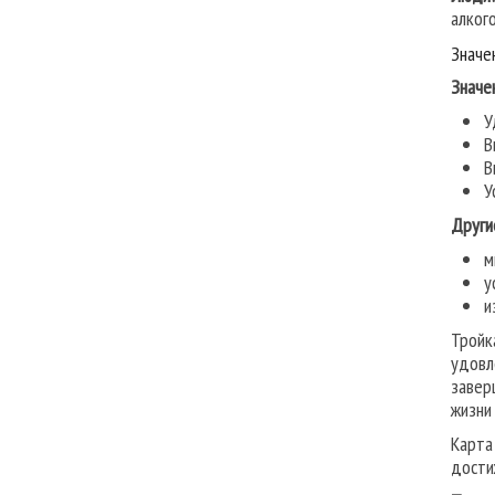
алког
Значе
Значе
У
В
В
У
Други
м
у
и
Тройк
удовл
завер
жизни
Карта
дости