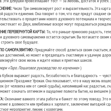
в. Эти девушки провозглашают тост — за лю­бовь, достаток и успех. 
СНЕНИЕ:
Число Три символизирует рост и выразитель­ность. Эта карта 
ой радости единения. Она говорит о том, что еще придут сладкие с
тельствовать о процветании нового ду­ховного потенциала и творческ
роистекает из Двух, влюблен­ные вскоре могут порадоваться рожден
НИЕ ПЕРЕВЕРНУТОЙ КАРТЫ:
То, что раньше приносило радость, теп
 и духовного самовыраже­ния остается скрытым. Вы потакаете своим 
 строить свое будущее.
 ПО САМОРАЗВИТИЮ:
Придумайте способ делиться своим счастьем, л
ых достижений, но может и предвещать счастливую и удачную дорог
ализируйте свою жизнь и ждите новых и приятных шансов.
рюри «Таро. Пошаговое руководство по изучению»
)
а Кубков выражает радость, беззаботность и благодарность — чувст
ционном Празднике Урожая. Она показывает, что в нашу жизнь вошло
ок (от человека или от самой судьбы), наполнивший нас радостью, с
 может означать оптимизм и ощущение полноты бытия, на внешнем (с
А:
Окончание важного этапа работы и банкет по этому поводу. Это 
ение в должности или прибавка к зарплате, заключение выгодной сд
стное мероприятие, пикник с коллегами.