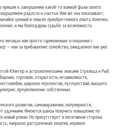
ю пришли к завершению какой-то важной фазы своего
 ощущением радости и счастья. Или же она показывает,
звычайно ценный в смысле приобретенного опыта. Конечно,
троение, и мы благодарны судьбе за возможность
го месяца» или просто гармоничные отношения с
тнер — или за прибавление семейства, ожидаемое или уже
етой Юпитер и астрологическими знаками Стрельца и Рыб.
бщения, торговли, открытости, независимости,
 честолюбия, широких перспектив, путешествий, высшего
суеверие, преувеличение собственных
ческого развития, самовыражения, популярности,
ут удачными. Имеются шансы получить повышение по
я новый роман. Но присутствует и негативная сторона.
сть, напрасно растраченная энергия, нервное