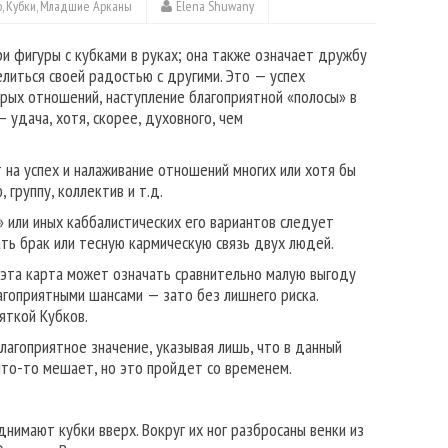
о
,
Кубки
,
Младшие Арканы
Elena Shuwany
и фигуры с кубками в руках; она также означает дружбу
елиться своей радостью с другими. Это — успех
рых отношений, наступление благоприятной «полосы» в
 удача, хотя, скорее, духовного, чем
 на успех и налаживание отношений многих или хотя бы
 группу, коллектив и т.д.
 или иных каббалистических его вариантов следует
ать брак или тесную кармическую связь двух людей.
 эта карта может означать сравнительно малую выгоду
лагоприятными шансами — зато без лишнего риска.
яткой Кубков.
лагоприятное значение, указывая лишь, что в данный
то-то мешает, но это пройдет со временем.
имают кубки вверх. Вокруг их ног разброса­ны венки из