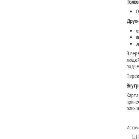
Толко
О
Други
о
л
э
В пер
людей
подче
Перев
Внутр
Карта
прине
раньш
Источ
Н