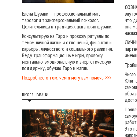
СОЗН
внутр
Елена Шувани — профессиональный маг,
что д
таролог и трансперсональный психолог.
она м
Целительница в традициях цыганских шувани.
насла
Консультирую на Таро и провожу ритуалы по
ЛИЧН
темам личной жизни и отношений, финансов и
партн
карьеры, личностного и социального развития.
имеющ
Веду трансформационные игры, провожу
ментально-эмоциональную и энергетическую
Тройк
поддержку, обучаю Таро и магии.
Число
Подробнее о том, чем я могу вам помочь >>>
Юпите
самов
образ
ШКОЛА ШУВАНИ
досто
Появл
самоу
работ
Это п
напря