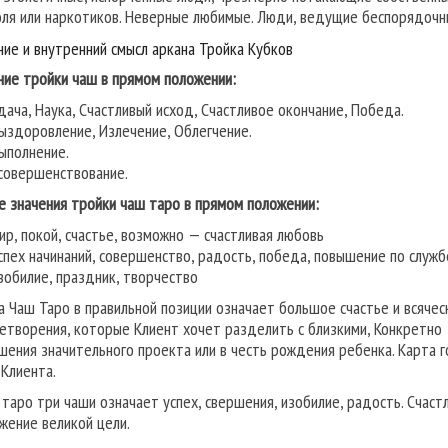
оля или наркотиков. Неверные любимые. Люди, ведущие беспорядочн
ние и внутренний смысл аркана Тройка Кубков
ние тройки чаш в прямом положении:
дача, Наука, Счастливый исход, Счастливое окончание, Победа.
ыздоровление, Излечение, Облегчение.
ыполнение.
совершенствование.
е значения тройки чаш таро в прямом положении:
ир, покой, счастье, возможно — счастливая любовь
спех начинаний, совершенство, радость, победа, повышение по служб
зобилие, праздник, творчество
а Чаш Таро в правильной позиции означает большое счастье и всячес
етворения, которые Клиент хочет разделить с близкими, Конкретно 
шения значительного проекта или в честь рождения ребенка. Карта г
 Клиента.
 таро три чаши означает успех, свершения, изобилие, радость. Счаст
жение великой цели.