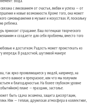
Элемент: Вода.
связана с ликованием от счастья, любви и ус­пеха — от
вершения и новые возможности. Кроме того, она может
ого самовыражения в музыке и искусствах. И, поскольку
ию ребенка.
ерь приносит страдание. Ваш потенциал творческого
желаниям и создаете для себя пробле­мы, вместо того
юбо­вью и достатком. Радость может проистекать из
у впереди. В радостной, шутливой манере
ва, так ярко проявляющиеся у людей, например, на
 нечто важное и прекрасное, или что мы получили
частьем и благодарностью. На более глубоком уровне
обытийном) плане — праздник, застолье.
может быть сдача экзамена, защита диссертации,
елки. Или — теплая, дружеская атмосфера в коллективе,