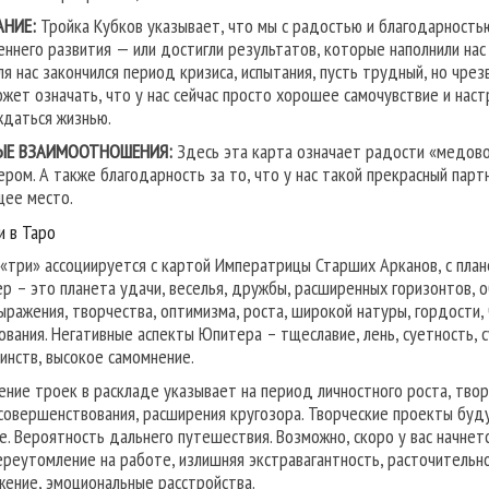
АНИЕ:
Тройка Кубков указывает, что мы с радостью и благодарность
еннего развития — или достигли результатов, которые наполнили нас
ля нас закончился период кризиса, испытания, пусть трудный, но чре
ожет означать, что у нас сейчас просто хорошее самочувствие и нас
ждаться жизнью.
ЫЕ ВЗАИМООТНОШЕНИЯ:
Здесь эта карта означает радости «медово
ером. А также благодарность за то, что у нас такой прекрасный пар
ее место.
и в Таро
 «три» ассоциируется с картой Императрицы Старших Арканов, с план
р – это планета удачи, веселья, дружбы, расширенных горизонтов, о
ыражения, творчества, оптимизма, роста, широкой натуры, гордости,
ования. Негативные аспекты Юпитера – тщеславие, лень, суетность, 
инств, высокое самомнение.
ение троек в раскладе указывает на период личностного роста, твор
совершенствования, расширения кругозора. Творческие проекты буд
е. Вероятность дальнего путешествия. Возможно, скоро у вас начнетс
ереутомление на работе, излишняя экстравагантность, расточительно
жение, эмоциональные расстройства.