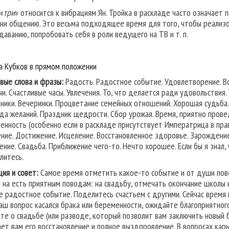
 «
три
» относится к вибрациям Ян. Тройка в раскладе часто означает
ни общению. Это весьма подходящее время для того, чтобы реализов
даванию, попробовать себя в роли ведущего на ТВ и т. п.
а Кубков в прямом положении
вые слова и фразы:
Радость. Радостное событие. Удовлетворение. В
чи. Счастливые часы. Увлечения. То, что делается ради удовольствия
ники. Вечеринки. Процветание семейных отношений. Хорошая судьба. С
да желаний. Праздник щедрости. Сбор урожая. Время, приятно прове
енность (особенно если в раскладе присутствует Императрица в пра
ние. Достижение. Исцеление. Восстановленное здоровье. Зарождение 
ение. Свадьба. Приближение чего-то. Нечто хорошее. Если бы я знал, 
литесь.
ция и совет:
Самое время отметить какое-то событие и от души повес
и на есть приятным поводам: на свадьбу, отмечать окончание школы 
е радостное событие. Поделитесь счастьем с другими. Сейчас время 
ваш вопрос касался брака или беременности, ожидайте благоприятного
те о свадьбе (или разводе, который позволит вам заключить новый б
ет вам его восстановление и полное выздоровление. В вопросах кар