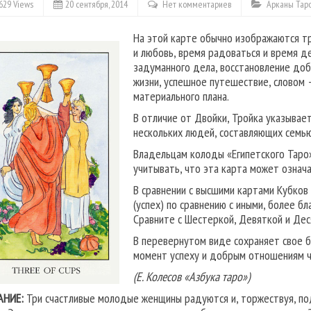
629 Views
20 сентября, 2014
Нет комментариев
Арканы Тар
На этой карте обычно изображаются тр
и любовь, время радоваться и время д
задуманного дела, восстановление доб
жизни, успешное путешествие, словом —
материального плана.
В отличие от Двойки, Тройка указывает
нескольких людей, составляющих семью,
Владельцам колоды «Египетского Таро»
учитывать, что эта карта может означ
В сравнении с высшими картами Кубков
(успех) по сравнению с иными, более б
Сравните с Шестеркой, Девяткой и Дес
В перевернутом виде сохраняет свое б
момент успеху и добрым отношениям ч
(Е. Колесов «Азбука таро»)
АНИЕ:
Три счастливые молодые женщины радуются и, торжествуя, подн