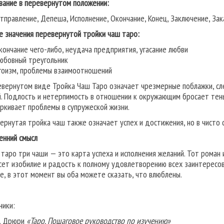
вание в перевернутом положении:
тправление, Депеша, Исполнение, Окончание, Конец, Заключение, Зак
е значения перевернутой тройки чаш таро:
кончание чего-либо, неудача предприятия, угасание любви
юбовный треугольник
гоизм, проблемы взаимоотношений
евернутом виде Тройка Чаш Таро означает чрезмерные поблажки, сл
. Подлость и нетерпимость в отношении к окружающим бросает тень
ркивает проблемы в супружеской жизни.
ернутая тройка чаш также означает успех и достижения, но в чисто
енний смысл
 таро три чаши — это карта успеха и исполнения желаний. Тот роман 
сет изобилие и радость к полному удовлетворению всех заинтересов
е, в этот момент вы оба можете сказать, что влюблены.
ники:
. Дрюри
«Таро. Пошаговое руководство по изучению»