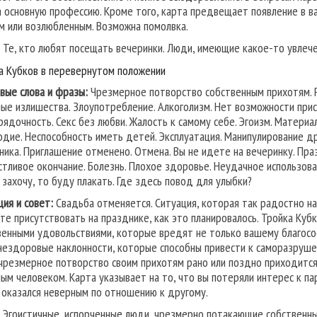
а основную профессию. Кроме того, карта предвещает появление в 
м или возлюбленным. Возможна помолвка.
Те, кто любят посещать вечеринки. Люди, имеющие какое-то увлечен
а Кубков в перевернутом положении
вые слова и фразы:
Чрезмерное потворство собственным прихотям. Р
ые излишества. Злоупотребление. Алкоголизм. Нет возможности присо
рядочность. Секс без любви. Жалость к самому себе. Эгоизм. Матер
одие. Неспособность иметь детей. Эксплуатация. Манипулирование д
ника. Приглашение отменено. Отмена. Вы не идете на вечеринку. Пра
стливое окончание. Болезнь. Плохое здоровье. Неудачное использован
я захочу, то буду плакать. Где здесь повод для улыбки?
ция и совет:
Свадьба отменяется. Ситуация, которая так радостно нач
те присутствовать на празднике, как это планировалось. Тройка Ку
венными удовольствиями, которые вредят не только вашему благосос
нездоровые наклонности, которые способны привести к саморазруше
 чрезмерное потворство своим прихотям рано или поздно приходится 
ым человеком. Карта указывает на то, что вы потеряли интерес к па
с оказался неверным по отношению к другому.
Эгоистичные, испорченные люди, чрезмерно потакающие собственны