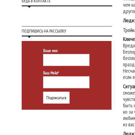
БУДЬ В КОНТАКТЕ
чем н
друго
Люди:
Тройк
ПОДПИШИСЬ НА РАССЫЛКУ
Ключе
Вредн
Ваше имя
Беспо
беспл
празд
Несча
Ваш Мейл*
если 
Ситуа
сможе
чувст
быть 
но за
любим
из ва
Люди: