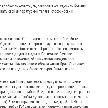
 потребность отдохнуть, повеселиться, уделить больше
ать свой литературный талант, способности к
оссоединение. Объединение с кем-либо. Семейные
. Удовлетворение от первых полученных результатов.
частье. Изобилие всего. Игривость. Гостеприимность.
денное с другими людьми. Понимание. Зачатие.
вильном положении, обозначающая плодовитость).
счастья. Начало нового образа жизни. Брак. Семейное
что ты придешь, я бы испек пирог. Ешьте, пейте
елиться. Приготовьтесь к походу в гости по самым
или института, повышение по службе, рождение ребенка,
праздника, но не забывайте, что вас еще ожидает работа.
 результата. Тройка Кубков часто говорит о том, что вы
рак). Если вы спрашивали о здоровье, тройка Кубков
ьеры тройка Кубков указывает скорее на ваши увлечения,