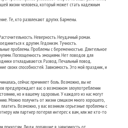
вашей жизни человека, который может стать надежным
ие. Те, кто развлекают других. Бармены.
асточительность. Неверность. Неудачный роман.
единиться к другим. Гедонизм. Тучность.
иальные проблемы. Проблемы с беременностью. Длительное
ругими. Поглощенность эмоциями. Нет поводов для
здники откладываются. Развод. Печальный повод.
ие своих способностей. Зависимость. Это мой праздник, и
иналась, сейчас причиняет боль. Возможно, вы не
бков предупреждает вас о возможном злоупотреблении
тоянию, но и вашему здоровью. У каждого из нас могут
нию. Можно получить от жизни слишком много хорошего,
платить. Возможно, у вас возникли серьезные проблемы с
ртнеру или партнер потерял интерес к вам, или же кто-то
м прихотям. Люди, попавшие в зависимость от