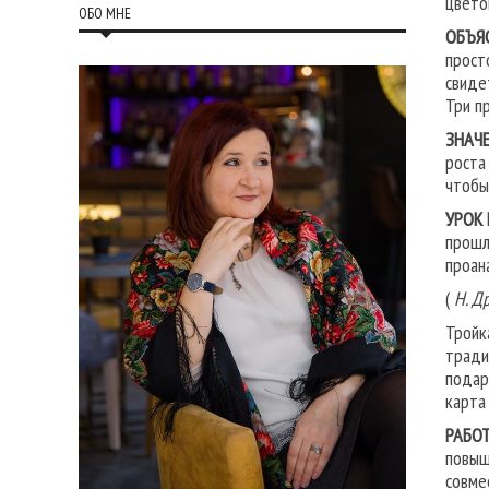
цвето
ОБО МНЕ
ОБЪЯ
прост
свиде
Три п
ЗНАЧЕ
роста
чтобы
УРОК
прошл
проан
(
Н. Д
Тройк
тради
подар
карта
РАБОТ
повыш
совме