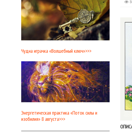
8
Чудна играчка «Волшебный ключ»>>>
Энергетическая практика «Поток силы и
изобилия» 8 августа>>>
ОПИС