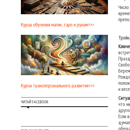
Число
време
препо
Курсы обучения магии, таро и рунам>>>
Тройк
Ключе
встре
Празд
Свобо
Берем
Рожде
полож
Курсы трансперсонального развития>>>
и весе
Ситуа
ЧИТАЙ FACEBOOK
что н
друго
Если 
думае
обеща