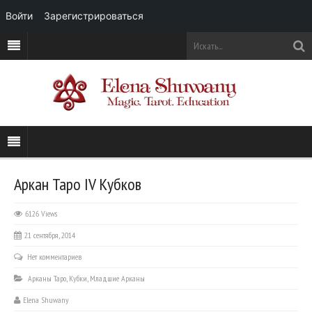
Войти
Зарегистрироваться
Аркан Таро IV Кубков
6126 Views
21 сентября, 2014
Нет комментариев
Арканы Таро
,
Кубки
,
Младшие Арканы
Elena Shuwany