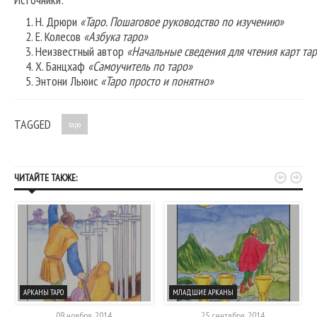
Н. Дрюри
«Таро. Пошаговое руководство по изучению»
Е. Колесов
«Азбука таро»
Неизвестный автор
«Начальные сведения для чтения карт та
Х. Банцхаф
«Самоучитель по таро»
Энтони Льюис
«Таро просто и понятно»
TAGGED
таро


ЧИТАЙТЕ ТАКЖЕ:
АРКАНЫ ТАРО
МЛАДШИЕ АРКАНЫ
09 ноября, 2014
25 сентября, 2014