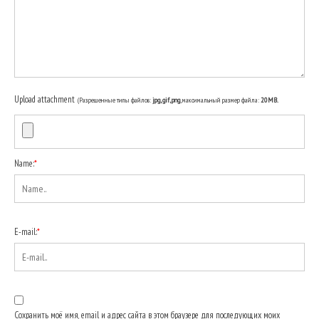
Upload attachment
(Разрешенные типы файлов:
jpg, gif, png
, максимальный размер файла:
20MB.
Name:
*
E-mail:
*
Сохранить моё имя, email и адрес сайта в этом браузере для последующих моих