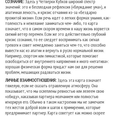
СОЗНАНИЕ:
Здесь у Четверки Кубков широкий спектр
значений: это и бесплодная рефлексия («блуждание ума»), и
апатичная леность, и кризис отчаяния из-за «бездарно
прожитой жизни». Если речь идет о легких формах уныния, как-
толеность и нежелание заниматься чем- либо, то карта
означает, что в самом скором времени в нашу жизнь ворвется
свежий ветер перемен. Если же это действительно глубокий
кризис сознания, то ее следует воспринимать как сигнал
тревоги и совет немедленно заняться чем-то, что способно
вывести нас из апатии и вернуть в русло нормальной жизни.
Например, спортом или гимнастикой, которые помогают
освободиться от внутреннего напряжения и иного «негатива»:
хорошая физическая форма придаст нам сил для решения
проблем, мешающих радоваться жизни.
ЛИЧНЫЕ ВЗАИМООТНОШЕНИЯ:
Здесь эта карта означает
тяжелую, если не сказать отравленную атмосферу. Она
показывает, что мы ослеплены ревностью или лелеем свою
«обиду», наказывая партнера молчанием или полностью
игнорируя его. Обычно в таком настроении мы не замечаем
тех жестов доброй воли и шагов к примирению, которые
предпринимает партнер. Карта советует как можно скорее