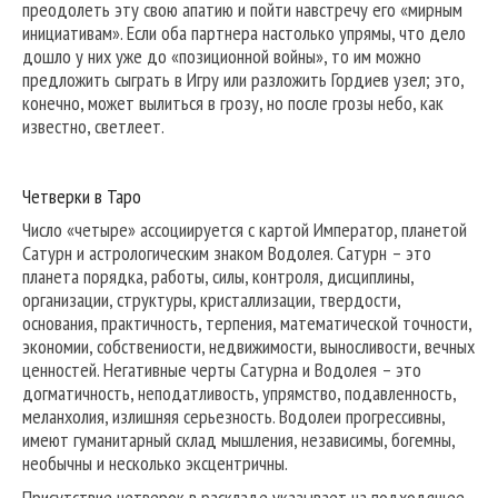
преодолеть эту свою апатию и пойти навстречу его «мирным
инициативам». Если оба партнера настолько упрямы, что дело
дошло у них уже до «позиционной войны», то им можно
предложить сыграть в Игру или разложить Гордиев узел; это,
конечно, может вылиться в грозу, но после грозы небо, как
известно, светлеет.
Четверки в Таро
Число «четыре» ассоциируется с картой Император, планетой
Сатурн и астрологическим знаком Водолея. Сатурн – это
планета порядка, работы, силы, контроля, дисциплины,
организации, структуры, кристаллизации, твердости,
основания, практичность, терпения, математической точности,
экономии, собствениости, недвижимости, выносливости, вечных
ценностей. Негативные черты Сатурна и Водолея – это
догматичность, неподатливость, упрямство, подавленность,
меланхолия, излишняя серьезность. Водолеи прогрессивны,
имеют гуманитарный склад мышления, независимы, богемны,
необычны и несколько эксцентричны.
Присутствие четверок в раскладе указывает на подходящее