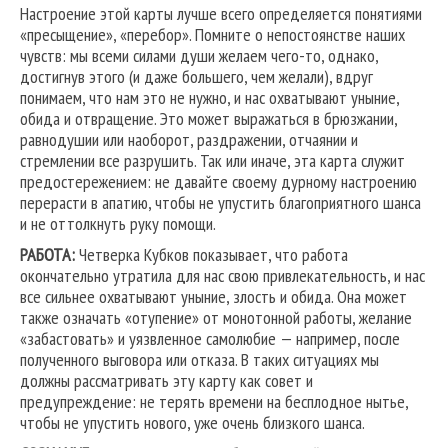
Настроение этой карты лучше всего определяется понятиями
«пресыщение», «перебор». Помните о непостоянстве наших
чувств: мы всеми силами души желаем чего-то, однако,
достигнув этого (и даже большего, чем желали), вдруг
понимаем, что нам это не нужно, и нас охватывают уныние,
обида и отвращение. Это может выражаться в брюзжании,
равнодушии или наоборот, раздражении, отчаянии и
стремлении все разрушить. Так или иначе, эта карта служит
предостережением: не давайте своему дурному настроению
перерасти в апатию, чтобы не упустить благоприятного шанса
и не оттолкнуть руку помощи.
РАБОТА:
Четверка Кубков показывает, что работа
окончательно утратила для нас свою привлекательность, и нас
все сильнее охватывают уныние, злость и обида. Она может
также означать «отупение» от монотонной работы, желание
«забастовать» и уязвленное самолюбие — например, после
полученного выговора или отказа. В таких ситуациях мы
должны рассматривать эту карту как совет и
предупреждение: не терять времени на бесплодное нытье,
чтобы не упустить нового, уже очень близкого шанса.