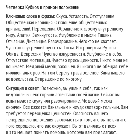
Четверка Кубков в прямом положении
Ключевые слова и фразы:
Скука. Усталость. Отступление.
Общественная изоляция. Отклонение общественных
приглашений. Переоценка. Обращение к своему внутреннему
миру. Апатия. Замкнутость. Углубление в мысли. Тишина.
Отчаяние. Дистанция. Разочарование. Чего-то не хватает.
Чувство внутренней пустоты. Тоска. Интроверсия. Рутина.
Обида. Депрессия. Чувство изнуренности. Углубление в себя.
Отсутствие мотивации. Чувство пресыщенности. Никто меня не
понимает. Медовый месяц закончен. Я никогда не обещал тебе
миллион алых роз. На том берегу трава зеленее. Зима нашего
недовольства. Отвращение ко многому.
Ситуация и совет:
Возможно, вы ушли в себя, так как
недовольны некоторыми аспектами своей жизни. Сейчас вы
испытываете скуку или разочарование. Медовый месяц
окончен. Все кажется банальным и неудовлетворительным. Вам
требуется переоценка ценностей. Опасность вашего
теперешнего положения заключается в том, что вы не видите
того хорошего, что вас окружает. Вы отдалились от всех,
и это мешает принять помощь, которую вам предлагают.