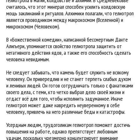
гелиотропа в магии, колдовстве и алхимии. В Средневековье
считалось, что этот минерал способен усилить колдовскую
мощь заклинаний и ритуалов. Алхимики полагали, что гелиотроп
является проводником между макрокосмом (Вселенной) и
микрокосмом (Человеком).
В «Божественной комедии», написанной бессмертным Данте
Алигьери, упоминается свойство гелиотропа защитить от
негативного действия ядов, а также его способность сделать
человека невидимым.
Не следует забывать, что камень будет служить не всякому
человеку. Он привередлив и не станет терпеть слабых духом
и ленивых людей. Он готов сотрудничать только с фанатиками
своего дела, с теми, кто четко выбрал дело своей жизни и
отдаст всё для того, чтобы исполнить задуманное. Иначе
гелиотроп может даже навредить неуверенному в себе
человеку, привлечь на него различные беды и катастрофы.
Усердным людям, трудоголикам гелиотроп поможет достичь
повышения на работе, однако препятствует любовным
удачам, поскольку чрезмерно концентрирует внимание