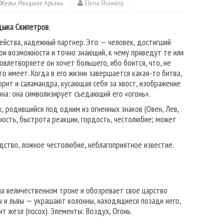
Жезлы
,
Младшие Арканы
Elena Shuwany
дыка Скипетров
.
йства, надежный партнер. Это — человек, достигший
ои возможности и точно знающий, к чему приведут те или
довлетворяете он хочет большего, ибо боится, что, не
то имеет. Когда в его жизни завершается какая-то битва,
орит и саламандра, кусающая себя за хвост, изображение
на: она символизирует съедающий его «огонь».
, родившийся под одним из огненных знаков (Овен, Лев,
ность, быстрота реакции, гордость, честолюбие; может
ство, ложное честолюбие, неблагоприятное известие.
а величественном троне и обозревает свое царство
ы и львы — украшают колонны, находящиеся поза­ди него,
т жезл (посох). Элементы: Воздух, Огонь.