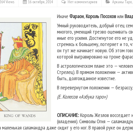
264 Views
16 октября, 2014
Нет комментариев
Арканы Таро
,
Иначе
Фараон
,
Король Посохов
или
Вла
Умный руководитель, добрый отец семе
многого, умеющий трезво оценивать св
иные его усилия. Достигнутое его не у
стремясь к большему, потеряет и то, ч
он тут же начинает новую. Об этом гов
которой выгравировано на троне фарао
В астрологическом плане это — человек
Стрелец). В прямом положении — актив
быть, долгожданное известие.
В перевернутом положении — безрассуд
(Е. Колесов «Азбука таро»)
ОПИСАНИЕ:
Король Жезлов восседает н
(владения). Символы Огня — саламандр
а маленькая саламандра даже сидит у его ног. В правой руке он держи