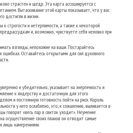
ово страстен и щедр. Эта карта ассоциирует­ся с
танием. Вытаскивание этой карты показывает, что у вас
го достигли в жизни.
ы к строгости и нетерпимости, а также к некоторой
 предрассудкам и, возможно, чувствуете се­бя неловко при
и­мать взгляды, непохожие на ваши. Постарайтесь
х ошибках. Оставайтесь открытыми для сил духовного
асти.
веренно и убедительно, указывает на энергичность и
емление к лидерству и достаточную для этого
делом и постоянную готовность пойти на риск. Король
ьности у него ослаблено, это, к сожалению, выливается в
цы говорят «весь пар в свиток уходит». Неумение
на осуществление своих планов он отводит самые
ся лишь намерениями.