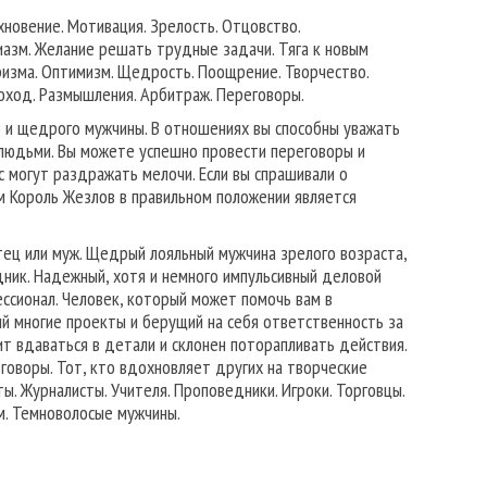
хновение. Мотивация. Зрелость. Отцовство.
иазм. Желание решать трудные задачи. Тяга к новым
ризма. Оптимизм. Щедрость. Поощрение. Творчество.
оход. Размышления. Арбитраж. Переговоры.
о и щедрого мужчины. В отношениях вы способны уважать
 людьми. Вы можете успешно провести переговоры и
с могут раздражать мелочи. Если вы спрашивали о
м Король Жезлов в правильном положении является
ец или муж. Щедрый лояльный мужчина зрелого возраста,
ник. Надежный, хотя и немного импульсивный деловой
ссионал. Человек, который может помочь вам в
й многие проекты и берущий на себя ответственность за
ит вдаваться в детали и склонен поторапливать действия.
говоры. Тот, кто вдохновляет других на творческие
ы. Журналисты. Учителя. Проповедники. Игроки. Торговцы.
м. Темноволосые мужчины.