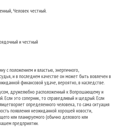
енный, Человек честный.
рядочный и честный
у с положением и властью, энергичного,
судья, и в последнем качестве он может быть вовлечен в
ожиданной финансовой удаче, вероятно, в наследстве.
тусом, дружелюбно расположенный к Вопрошающему и
й. Если это соперник, то справедливый и щедрый. Если
 олицетворяет определенного человека, то сама ситуация
жность появления неожиданной хорошей новости,
щего или планируемого (обычно делового или
 вашем предприятии.