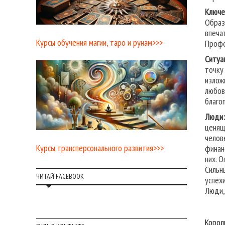
Ключе
Образ
впеча
Курсы обучения магии, таро и рунам>>>
Профе
Ситуа
точку
излож
любов
благо
Люди:
ценящ
челов
Курсы трансперсонального развития>>>
финан
них. 
Сильн
ЧИТАЙ FACEBOOK
успех
Люди,
Корол