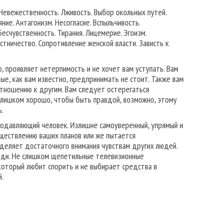
 Невежественность. Лживость. Выбор окольных путей.
ие. Антагонизм. Несогласие. Вспыльчивость.
есчувственность. Тирания. Лицемерие. Эгоизм.
тничество. Сопротивление женской власти. Зависть к
 проявляет нетерпимость и не хочет вам уступать. Вам
е, как вам известно, предпринимать не стоит. Также вам
отношению к другим. Вам следует остерегаться
слишком хорошо, чтобы быть правдой, возможно, этому
ь.
 Подавляющий человек. Излишне самоуверенный, упрямый и
ествлению ваших планов или же пытается
уделяет достаточного внимания чувствам других людей.
люди. Не слишком щепетильные телевизионные
оторый любит спорить и не выбирает средства в
й.