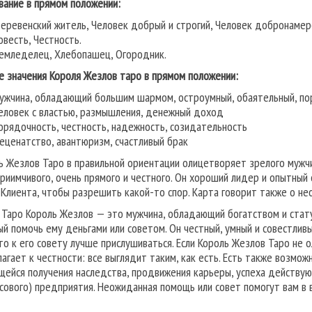
вание в прямом положении:
еревенский житель, Человек добрый и строгий, Человек добронамер
овесть, Честность.
емледелец, Хлебопашец, Огородник.
е значения Короля Жезлов таро в прямом положении:
ужчина, обладающий большим шармом, остроумный, обаятельный, по
еловек с властью, размышления, денежный доход
орядочность, честность, надежность, созидательность
еценатство, авантюризм, счастливый брак
ь Жезлов Таро в правильной ориентации олицетворяет зрелого мужчин
риимчивого, очень прямого и честного. Он хороший лидер и опытный 
 Клиента, чтобы разрешить какой-то спор. Карта говорит также о не
 Таро Король Жезлов — это мужчина, обладающий богатством и ста
ый помочь ему деньгами или советом. Он честный, умный и совестливы
 то к его совету лучше прислушиваться. Если Король Жезлов Таро не
лагает к честности: все выглядит таким, как есть. Есть также возмо
щейся получения наследства, продвижения карьеры, успеха действую
сового) предприятия. Неожиданная помощь или совет помогут вам в