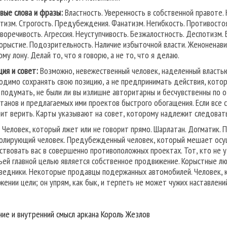
вые слова и фразы:
Властность. Уверенность в собственной правоте.
тизм. Строгость. Предубеждения. Фанатизм. Негибкость. Противостоян
воречивость. Агрессия. Неуступчивость. Безжалостность. Деспотизм. Б
орыстие. Подозрительность. Наличие избыточной власти. Женоненавис
му лону. Делай то, что я говорю, а не то, что я делаю.
ция и совет:
Возможно, невежественный человек, наделенный властью,
одимо сохранять свою позицию, а не предпринимать действия, которы
 подумать, не были ли вы излишне авторитарны и бесчувственны по 
танов и предлагаемых ими проектов быстрого обогащения. Если все 
оит верить. Карты указывают на совет, которому надлежит следоват
Человек, который лжет или не говорит прямо. Шарлатан. Догматик.
олирующий человек. Предубежденный человек, который мешает осущ
ствовать вас в совершенно противоположных проектах. Тот, кто не 
чьей главной целью является собственное продвижение. Корыстные 
ведники. Некоторые продавцы подержанных автомобилей. Человек, к
жении цели; он упрям, как бык, и терпеть не может чужих наставлени
ние и внутренний смысл аркана Король Жезлов