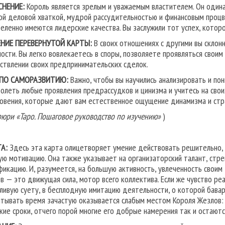
СНЕНИЕ:
Король является зрелым и уважаемым властителем. Он одинак
ой деловой хваткой, мудрой рассудительностью и финансовым процве
еленно имеются лидерские качества. Вы заслужили тот успех, которо
НИЕ ПЕРЕВЕРНУТОЙ КАРТЫ:
В своих отношениях с другими вы склонн
ности. Вы легко вовлекаетесь в споры, позволяете проявляться своим
ствлении своих предпринимательских сделок.
 ПО САМОРАЗВИТИЮ:
Важно, чтобы вы научились анализировать и пон
олеть любые проявления предрассудков и цинизма и учитесь на свои
овения, которые дают вам естественное ощущение динамизма и стр
рюри «Таро. Пошаговое руководство по изучению»
)
А:
Здесь эта карта олицетворяет умение действовать решительно, у
ую мотивацию. Она также указывает на организаторский талант, стр
фикацию. И, разумеется, на большую активность, увлеченность своим 
в — это движущая сила, мотор всего коллектива. Если же чувство реал
ливую суету, в бесплодную имитацию деятельности, о которой бавар
итывать время зачастую оказывается слабым местом Короля Жезлов: 
кие сроки, отчего порой многие его добрые намерения так и остают