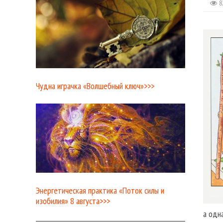
8
Чудна играчка «Волшебный ключ»>>>
Энергетическая практика «Поток силы и
изобилия» 8 августа>>>
а одн