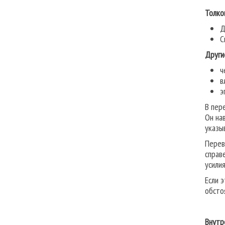
Толко
Д
С
Други
ч
в
э
В пер
Он на
указы
Перев
справ
усили
Если 
обсто
Внутр