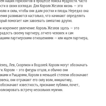
ием наших горизонтов в процессе поиска мудрости. Часто
сти в своих взглядах. Для Короля Жезлов жизнь — это
олю и силы, чтобы они дали ростки и плоды. Нередко она
ения развиваются настолько, что начинают определять
орый помогает нам завоевать симпатию других.
и искреннее увлечение. Король Жезлов здесь — это
адость своему партнеру, отчего человек и сам
 нашими партнерскими отношениями — или ищем партнера,
лец, Лев, Скорпион и Водолей. Короли могут обозначать
и. Короли – это фигуры отцов, и обычно они
Пажами и Рыцарями, Короли в меньшей степени обозначают
овека, они отражают его силу воли, инициативу,
обозначают известность, признание публики, почет,
волизировать встречу нескольких мужчин.