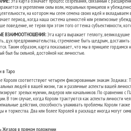
АНИЕ:
Эта карта означает процесс созревания, связанный с расширен
ыражается в укреплении силы воли, моральных принципов и убежденно
деятельности, на котором мы сеем семена своих идей и вкладываем в
ачает период, когда наша система ценностей или религиозные убежд
аше поведение, не теряя при этом того оттенка субъективности, кот
ЫЕ ВЗАИМООТНОШЕНИЯ:
Эта карта выражает теплоту, великодушие 
ть, дух предпринимательства, стремление быть щедрым, доставить р
тся. Таким образом, карта показывает, что мы в принципе гордимся
ый был бы сильной, достойной нас личностью.
и в Таро
е Короля соответствуют четырем фиксированным знакам Зодиака: Те
еальных людей в вашей жизни, так и различные аспекты вашей личност
лизируют зрелых мужчин, лидеров или начальников. По сравнению с 
ции. В том случае, когда Короли трактуются как аспекты личности чел
ипиальные действия, способность улаживать проблемы. Короли также 
ды и торжества. Два или более Королей в раскладе иногда могут сим
ь Жезлов в прямом положении