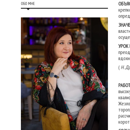
ОБЪЯ
ОБО МНЕ
крепк
опред
ЗНАЧЕ
власт
осуще
УРОК
преод
вдохн
(
Н. Д
РАБОТ
высок
квали
Жезло
тороп
рассч
корот