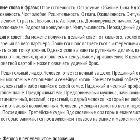
вые слова и фразы:
Ответственность. Остроумие. Обаяние. Сила. Вдо
ованность. Честолюбие. Решительность. Отвага. Оживленность. Энтуз
тлениям. Страсть. Лояльность. Активность. Доминирующее начало. Ха
ссионализм. Здоровая конкуренция. Импульсивность. Неожиданный д
ция и совет:
Вы можете получить дельный совет от сильного, зрелог
 зрения вашего партнера. Появится шанс встретиться с интересными
ить свою точку зрения. Однако если вы заняты рутинными делами, ва
ных отношениях, приготовьтесь к сексуальному приключению. В цело
приятной картой и может означать удачный брак.
Решительный лидер. Человек, ответственный за дело. Преданный от
ий моногамные отношения и семейную жизнь. Замечательный собесед
ек, женатый и заботящийся о своей семье. Надежный и честный профе
совом плане. Предприниматель. Предприимчивый мужчина, начинающи
Оптимистичный, веселый, страстный, щедрый человек, который не люб
ый и отважный возлюбленный. Человек, умеющий грамотно вести пере
и. Посредники. Третейские судьи. Вдохновенные ораторы и евангелист
 которые занимаются продвижением товаров на рынке и маркетинго
ь Жезлов в перевернутом положении