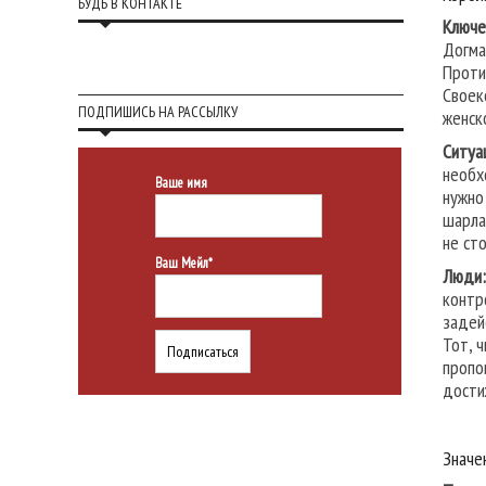
БУДЬ В КОНТАКТЕ
Ключе
Догма
Проти
Своек
ПОДПИШИСЬ НА РАССЫЛКУ
женско
Ситуа
необх
Ваше имя
нужно
шарла
не ст
Ваш Мейл*
Люди:
контр
задей
Тот, 
пропо
дости
Значе