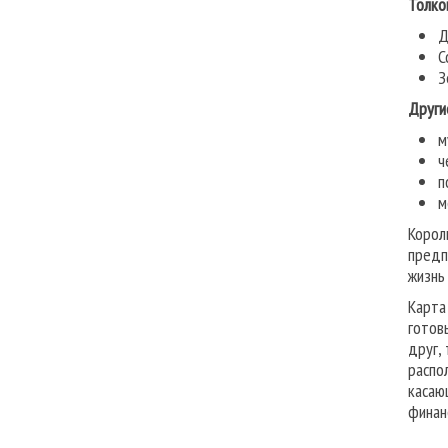
Толко
Д
С
З
Други
м
ч
п
м
Корол
предп
жизнь
Карта
готов
друг,
распо
касаю
финан