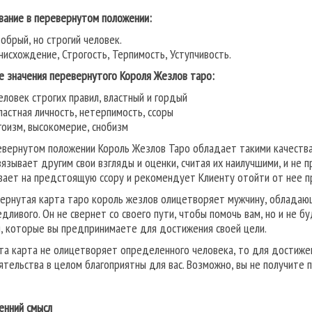
вание в перевернутом положении:
обрый, но строгий человек.
нисхождение, Строгость, Терпимость, Уступчивость.
е значения перевернутого Короля Жезлов таро:
еловек строгих правил, властный и гордый
ластная личность, нетерпимость, ссоры
гоизм, высокомерие, снобизм
евернутом положении Король Жезлов Таро обладает такими качествам
вязывает другим свои взгляды и оценки, считая их наилучшими, и не 
вает на предстоящую ссору и рекомендует Клиенту отойти от нее п
ернутая карта таро король жезлов олицетворяет мужчину, обладающ
едливого. Он не свернет со своего пути, чтобы помочь вам, но и не
я, которые вы предпринимаете для достижения своей цели.
эта карта не олицетворяет определенного человека, то для достиже
ятельства в целом благоприятны для вас. Возможно, вы не получите п
енний смысл