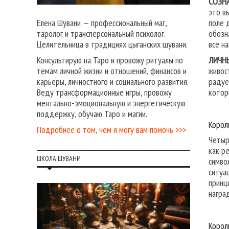
СОЗН
это в
поле 
Елена Шувани — профессиональный маг,
обозн
таролог и трансперсональный психолог.
все н
Целительница в традициях цыганских шувани.
ЛИЧН
Консультирую на Таро и провожу ритуалы по
живос
темам личной жизни и отношений, финансов и
радуе
карьеры, личностного и социального развития.
котор
Веду трансформационные игры, провожу
ментально-эмоциональную и энергетическую
поддержку, обучаю Таро и магии.
Корол
Подробнее о том, чем я могу вам помочь >>>
Четыр
как р
ШКОЛА ШУВАНИ
симво
ситуа
принц
награ
Корол