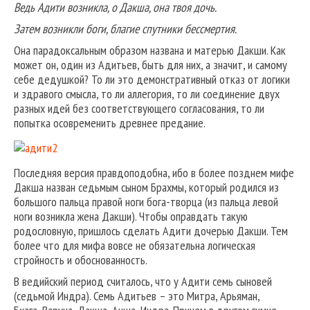
Ведь Адити возникла, о Дакша, она твоя дочь.
Затем возникли боги, благие спутники бессмертия.
Она парадоксальным образом названа и матерью Дакши. Как
может он, один из Адитьев, быть для них, а значит, и самому
себе дедушкой? То ли это демонстративный отказ от логики
и здравого смысла, то ли аллегория, то ли соединение двух
разных идей без соответствующего согласования, то ли
попытка осовременить древнее предание.
Последняя версия правдоподобна, ибо в более позднем мифе
Дакша назван седьмым сыном Брахмы, который родился из
большого пальца правой ноги бога-творца (из пальца левой
ноги возникла жена Дакши). Чтобы оправдать такую
родословную, пришлось сделать Адити дочерью Дакши. Тем
более что для мифа вовсе не обязательна логическая
стройность и обоснованность.
В ведийский период считалось, что у Адити семь сыновей
(седьмой Индра). Семь Адитьев – это Митра, Арьяман,