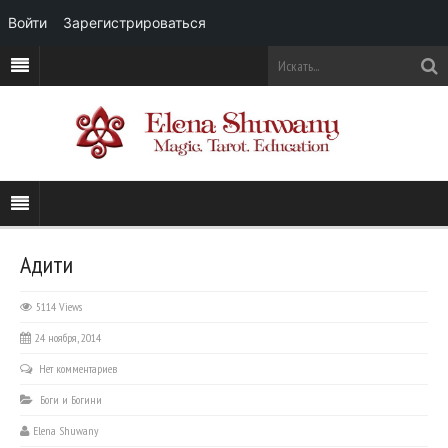
Войти
Зарегистрироваться
Адити
5114 Views
24 ноября, 2014
Нет комментариев
Боги и Богини
Elena Shuwany