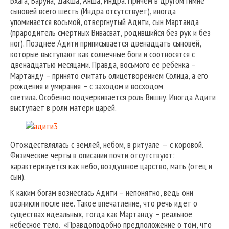
Бхага, Варуна, Дакша, Анша, Индра. Причем в другом гимне
сыновей всего шесть (Индра отсутствует), иногда
упоминается восьмой, отвергнутый Адити, сын Мартанда
(прародитель смертных Вивасват, родившийся без рук и без
ног). Позднее Адити приписывается двенадцать сыновей,
которые выступают как солнечные боги и соотносятся с
двенадцатью месяцами. Правда, восьмого ее ребенка –
Мартанду – принято считать олицетворением Солнца, а его
рождения и умирания – с заходом и восходом
светила. Особенно подчеркивается роль Вишну. Иногда Адити
выступает в роли матери царей.
Отождествлялась с землей, небом, в ритуале — с коровой.
Физические черты в описании почти отсутствуют:
характеризуется как небо, воздушное царство, мать (отец и
сын).
К каким богам вознеслась Адити – непонятно, ведь они
возникли после нее. Такое впечатление, что речь идет о
существах идеальных, тогда как Мартанду – реальное
небесное тело. «Правдоподобно предположение о том, что