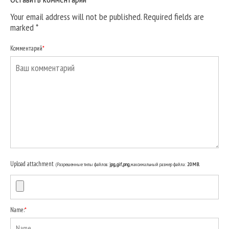
Your email address will not be published. Required fields are
marked
*
Комментарий
*
Upload attachment
(Разрешенные типы файлов:
jpg, gif, png
, максимальный размер файла:
20MB.
Name:
*