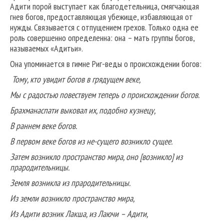
Адити порой выступает как благодетельница, смягчающая
гнев богов, предоставляющая убежище, избавляющая от
нужды. Связывается с отпущением грехов. Только одна ее
роль совершенно определенна: она – мать группы богов,
называемых «Адитьи».
Она упоминается в гимне Риг-веды о происхождении богов:
Тому, кто увидит богов в грядущем веке,
Мы с радостью повествуем теперь о происхождении богов.
Брахманаспати выковал их, подобно кузнецу,
В раннем веке богов.
В первом веке богов из не-сущего возникло сущее.
Затем возникло пространство мира, оно [возникло] из
прародительницы.
Земля возникла из прародительницы.
Из земли возникло пространство мира,
Из Адити возник Лакша, из Лаючи – Адити,