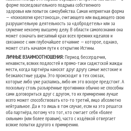
форме последовательного подрыва собственного
здоровья или попыток самоубийства. Самая неприятная форма
— «психология крестоносца», считающего или выдающего свою
разрушительную деятельность за «добродетель» или за
служение некоему высшему делу. В области самопознания она
может означать внезапный крах всех прежних идеалов и
связанное с ним глубочайшее отчаяние — которое, однако,
может стать началом пути к открытию Истины.
ЛИЧНЫЕ ВЗАИМООТНОШЕНИЯ:
Период бессердечия,
ненависти, всяких подлостей и прямо-таки садистской жажды
мести, когда партнёры наносят друг другу самые жестокие и
безжалостные удары. Это происходит в тех союзах,
которые либо уже распались, либо им это вскоре предстоит. А
поскольку столь разъярённые противники обычно не способны
сами договориться друг с другом, то их примирению лучше
всего может способствовать кто-то третий, лицо абсолютно
нейтральное. Да и то лишь в том случае, если на это решатся
оба партнёра, потому что тот, кто считает себя «более
сильным» (или более правым), часто с издёвкой отвергает
всякие попытки другого к примирению.