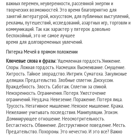
важных перемен, неуверенности, рассеянной энергии и
творческих возможностей. Это время благоприятно для
занятий литературой, искусством, для публичных выступлений,
рекламы, путешествий, исследований, азартных игр, торговли и
коммуникаций. Так как характер у пятерок довольно
беспокойный, это не самое лучшее
время для долговременных увлечений.
Пятерка Мечей в прямом положении
Ключевые слова и фразы:
Ущемленная гордость.Унижение.
Споры. Ложная гордость. Насмешки. Высмеивание. Смущение.
Хитрость. Тайное злорадство. Интриги. Суматоха. Закулисные
делишки. Предательство. Злобные сплетни. Дискуссии.
Враждебность. Злость. Саботаж. Сплетни за спиной.
Неискренность. Ограничения. Потеря. Ужесточение
ограничений. Неудача. Невезение. Поражение. Потеря лица.
Трусость. Негативное мышление. Неясное мышление. Кража.
Нежелание учитывать последствия. Манипуляции. Эгоизм.
Доминирующее отношение. Неосмотрительность.
Бестактность. Обвинение. Деструктивное поведение. Месть.
Предательство. Похороны. Это нечестно. И это все? Важно