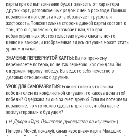
карты при ее вытаскивании будет зависеть от характера
других карт, расположенных рядом с ней в раскладе. Помимо
пораже­ния и потери эта карта обозначает трусость и
жестокость. Положительная сторона данной карты состоит в
том, что она, возможно, показывает вам, что при
неблагоприятных обстоятельствах нужно спасать нечто
ценное и важ­ное, и изображенная здесь ситуация может стать
уроком для вас.
ЗНАЧЕНИЕ ПЕРЕВЕРНУТОЙ КАРТЫ:
Вы по-прежнему
переживаете потерю, но не так серьезно, как ожидали. Вы
одержали пиррову победу. Вы ведете себя нечестно в
деловых отношениях с другими.
УРОК ДЛЯ САМОРАЗВИТИЯ:
Если вы только что вышли
победителем из конфликт­ной ситуации, то какова цена этой
победы? Одержана ли она за счет других? Если вы потерпели
поражение, то что можно сделать для того, чтобы вас не
эксплуати­ровали в будущем?
(
Н. Дрюри «Таро. Пошаговое руководство по изучению»
)
Пятёрка Мечей, пожалуй, самая «вредная» карта Младших