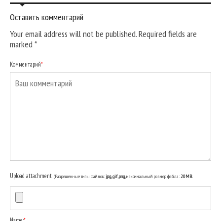
Оставить комментарий
Your email address will not be published. Required fields are
marked
*
Комментарий
*
Upload attachment
(Разрешенные типы файлов:
jpg, gif, png
, максимальный размер файла:
20MB.
Name:
*