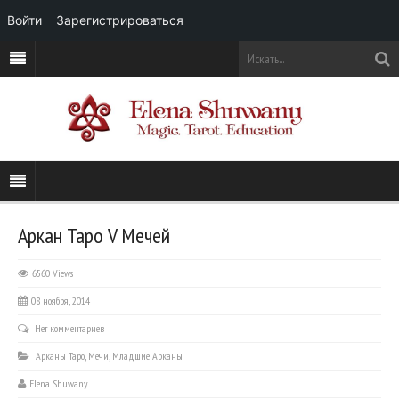
Войти
Зарегистрироваться
Аркан Таро V Мечей
6560 Views
08 ноября, 2014
Нет комментариев
Арканы Таро
,
Мечи
,
Младшие Арканы
Elena Shuwany