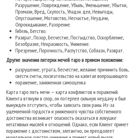
Разрушение, Повреждение, Убыль, Уменьшение, Убытки,
Промахи, Вред, Скупость, Упадок дел, Невыгоды,
Опустошение, Мотовство, Несчастье, Неудачи,
Опрокидывание, Разорение.
Гибель, Бегство.
Разврат, Позор, Бесчестие, Постыдство, Оскорбление,
Безобразие, Некрасивость, Унижение.
Презрение, Порочность, Распутство, Соблазн, Разврат.
Другие значения пятерки мечей таро в прямом положении:
разрушение, утрата, бесчестие, желание причинить боль,
свести счеты, посягательство на капитал вопрошающего
поражение, заниженная самооценка
Карта таро пять мечи — карта конфликтов и поражений.
Клиента втянули в спор, он потерпел сильную неудачу и был
вынужден отступить, чтобы зализать свои раны. Из-за
ущемленной гордости и униженного чувства собственного
достоинства возникает опасность оказаться в ловушке
негативных мыслей и отношений. Однако, если Клиент примет
поражение с достоинством, элегантно, он преодолеет
мучительное чувство унижения и примет новый вызов.