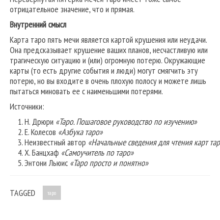
отрицательное значение, что и прямая.
Внутренний смысл
Карта таро пять мечи является картой крушения или неудачи.
Она предсказывает крушение ваших планов, несчастливую или
трагическую ситуацию и (или) огромную потерю. Окружающие
карты (то есть другие события и люди) могут смягчить эту
потерю, но вы входите в очень плохую полосу и можете лишь
пытаться миновать ее с наименьшими потерями.
Источники:
Н. Дрюри
«Таро. Пошаговое руководство по изучению»
Е. Колесов
«Азбука таро»
Неизвестный автор
«Начальные сведения для чтения карт та
Х. Банцхаф
«Самоучитель по таро»
Энтони Льюис
«Таро просто и понятно»
TAGGED
таро