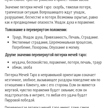
Значение пятерки мечей таро: скорбь, тяжелая потеря,
трагическая ситуация. Вопрошающего ждут упадок,
разрушение, бесчестие и потеря. Возможны скрытые, равно
как и предвиденные опасности. Упадок духа и поражение.
Толкование в перевернутом положении:
Траур, Упадок духа, Привязанность, Печаль, Страдание.
Умственные страдания, Церемониальная процессия,
Погребение, Похороны, Опускание в могилу.
Другие значения перевернутой пятерки мечей таро:
неудача, беспокойство, поражение, потеря, печаль, траур
обман, злоба
Пятерка Мечей Таро в неправильной ориентации означает
неэтичное, злобное, вызывающее раздоры поведение или по
отношению к Клиенту, или с его стороны. Если он является
жертвой, чувство поражения будет сильным; если он
подстрекатель в интриге, то любая его удача будет
Пирровой победой.
Перевернутая пятерка мечей таро имеет тоже самое