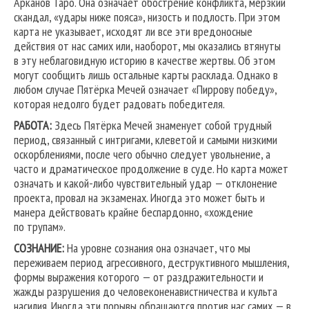
Арканов Таро. Она означает обострение конфликта, мерзкий
скандал, «удары ниже пояса», низость и подлость. При этом
карта не указывает, исходят ли все эти вредоносные
действия от нас самих или, наоборот, мы оказались втянуты
в эту неблаговидную историю в качестве жертвы. Об этом
могут сообщить лишь остальные карты расклада. Однако в
любом случае Пятёрка Мечей означает «Пиррову победу»,
которая недолго будет радовать победителя.
РАБОТА:
Здесь Пятёрка Мечей знаменует собой трудный
период, связанный с интригами, клеветой и самыми низкими
оскорблениями, после чего обычно следует увольнение, а
часто и драматическое продолжение в суде. Но карта может
означать и какой-либо чувствительный удар — отклонение
проекта, провал на экзаменах. Иногда это может быть и
манера действовать крайне беспардонно, «хождение
по трупам».
СОЗНАНИЕ:
На уровне сознания она означает, что мы
переживаем период агрессивного, деструктивного мышления,
формы выражения которого — от раздражительности и
жажды разрушения до человеконенавистничества и культа
насилия. Иногда эти порывы обращаются против нас самих — в