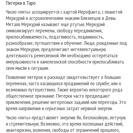
Пятерки в Таро
Число «пять» ассоциируется с картой Иерофанта, с планетой
Меркурий и астрологическими знаками Близнецов и Девы.
Металл Меркурий называют еще ртутью. Меркурий
символизирует перемены, свободу передвижения,
приспосабливаемость, податливость, подвижность,
разнообразие, путешествия и обучение. Люди, рожденные под
знаком Меркурия, предпочитают интеллектуальную
деятельность ремесленной. Им необходимо остерегаться
импульсивности и хамелеонской способности приспосабливать
свои мысли к ситуации.
Появление пятерок в раскладе свидетельствует о больших
переменах, часто касающихся продвижений по службе, или о
возможных путешествиях. Также вероятно некоторого рода
общественное признание. Пятерки часто предвещают
приключения, решение интересных заданий или переезды. Это
время напряжения и серьезных затрат нервной энергии.
Число «пять» представляет энергию Ян, беспокойную, летучую
и стремительную. Возможно, это время поспешных действий,
авантюризма, волнения, свободы от ограничений прошлого,