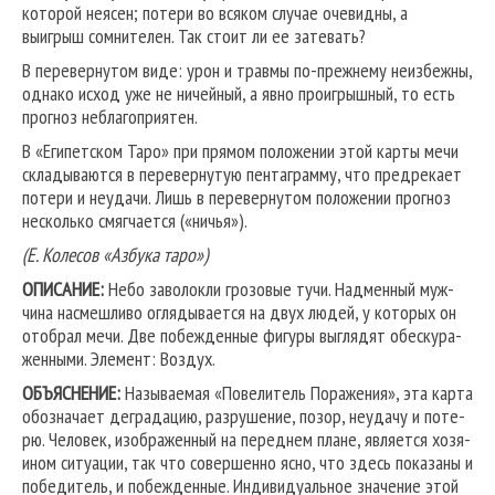
которой неясен; потери во всяком случае очевидны, а
выигрыш сомнителен. Так стоит ли ее затевать?
В перевернутом виде: урон и травмы по-прежнему неизбежны,
однако исход уже не ничейный, а явно проигрышный, то есть
прогноз неблагоприятен.
В «Египетском Таро» при прямом положении этой карты мечи
складываются в перевернутую пентаграмму, что предрекает
потери и неудачи. Лишь в перевернутом положении прогноз
несколько смягчается («ничья»).
(Е. Колесов «Азбука таро»)
ОПИСАНИЕ:
Небо заволокли грозовые тучи. Надменный муж­
чина насмешливо оглядывается на двух людей, у которых он
отобрал мечи. Две побежденные фигуры выглядят обескура­
женными. Элемент: Воздух.
ОБЪЯСНЕНИЕ:
Называемая «Повелитель Поражения», эта кар­та
обозначает деградацию, разрушение, позор, неудачу и поте­
рю. Человек, изображенный на переднем плане, является хозя­
ином ситуации, так что совершенно ясно, что здесь показаны и
победитель, и побежденные. Индивидуальное значение этой