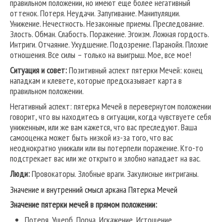
правильном положении, но имеют еще более негативный
оттенок. Потеря. Неудачи. Запугивание. Манипуляции.
Унижение. Нечестность. Незаконные приемы. Преследование.
Злость. Обман. Слабость. Поражение. Эгоизм. Ложная гордость.
Интриги. Отчаяние. Ухудшение. Подозрение. Паранойя. Плохие
отношения. Все силы – только на выигрыш. Мое, все мое!
Ситуация и совет:
Позитивный аспект пятерки Мечей: конец
нападкам и клевете, которые предсказывает карта в
правильном положении.
Негативный аспект: пятерка Мечей в перевернутом положении
говорит, что вы находитесь в ситуации, когда чувствуете себя
униженным, или же вам кажется, что вас преследуют. Ваша
самооценка может быть низкой из-за того, что вас
неоднократно унижали или вы потерпели поражение. Кто-то
подстрекает вас или же открыто и злобно нападает на вас.
Люди:
Провокаторы. Злобные враги. Закулисные интриганы.
Значение и внутренний смысл аркана Пятерка Мечей
Значение пятерки мечей в прямом положении:
Потеря, Ущерб, Порча, Искажение, Истощение,