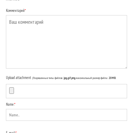
Комментарий
*
Upload attachment
(Разрешенные типы файлов:
jpg, gif, png
, максимальный размер файла:
20MB.
Name:
*
E-mail:
*