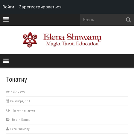
Войти
Зарегистрироваться
Тонатиу
3322 Views
04 ноября, 2014
Нет комментариев
Боги и Богини
Elena Shuwany