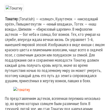
Тонатиу
(Tonatiuh) — «солнце», Куаутемок — «нисходящий
орёл», Пильцинтекутли — «юный владыка», Тотек — «наш
вождь», Шипилли — «бирюзовый царевич». В мифологии
ацтеков — бог неба и солнца, бог воинов. Тех, кто умирал на
службе, впереди ждала вечная жизнь. Он управляет 5-й,
нынешней мировой эпохой. Изображался в виде юноши с лицом
красного цвета и пламенными волосами, чаще всего в сидячей
позе, с солнечным диском или полудиском за спиной. Для
поддержания сил и сохранения молодости Тонатиу должен
каждый день получать кровь жертв, иначе во время
путешествия ночью по подземному миру он может умереть,
поэтому каждый день его путь до зенита сопровождался
душами, принесённых в жертву воинов, павших в боях.
По представлениям ацтеков, вселенная пережила несколько
эр, во время которых солнцем были различные боги. В
текущей, пятой эре, им стал Тонатиу под календарным