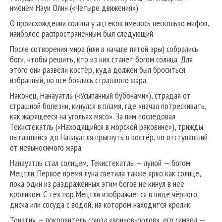
именем Науи Олин («Четыре движения»).
О происхождении солнца у ацтеков имелось несколько мифов,
наиболее распространённым был следующий.
После сотворения мира (или в начале пятой эры) собрались
боги, чтобы решить, кто из них станет богом солнца. Для
этого они развели костёр, куда должен был броситься
избранный, но все боялись страшного жара.
Наконец, Нанауатль («Усыпанный бубонами»), страдая от
страшной болезни, кинулся в пламя, где «начал потрескивать,
как жарящееся на угольях мясо». За ним последовал
Текистекатль («Находящийся в морской раковине»), трижды
пытавшийся до Нанауатля прыгнуть в костёр, но отступавший
от невыносимого жара.
Нанауатль стал солнцем, Текистекатль — луной — богом
Мецтли. Первое время луна светила также ярко как солнце,
пока один из раздражённых этим богов не кинул в неё
кроликом. С тех пор Мецтли изображается в виде чёрного
диска или сосуда с водой, на котором находится кролик.
Тонатиу — покровитель союза «воинов-орлов», его символ —