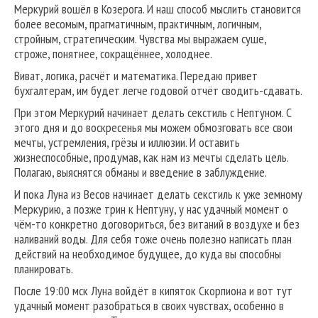
Меркурий вошёл в Козерога. И наш способ мыслить становится
более весомым, прагматичным, практичным, логичным,
стройным, стратегическим. Чувства мы выражаем суше,
строже, понятнее, сокращённее, холоднее.
Виват, логика, расчёт и математика. Передаю привет
бухгалтерам, им будет легче годовой отчёт сводить-сдавать.
При этом Меркурий начинает делать секстиль с Нептуном. С
этого дня и до воскресенья мы можем обмозговать все свои
мечты, устремления, грёзы и иллюзии. И оставить
жизнеспособные, продумав, как нам из мечты сделать цель.
Полагаю, выяснятся обманы и введение в заблуждение.
И пока Луна из Весов начинает делать секстиль к уже земному
Меркурию, а позже трин к Нептуну, у нас удачный момент о
чём-то конкретно договориться, без витаний в воздухе и без
наливаний воды. Для себя тоже очень полезно написать план
действий на необходимое будущее, до куда вы способны
планировать.
После 19:00 мск Луна войдёт в кипяток Скорпиона и вот тут
удачный момент разобраться в своих чувствах, особенно в