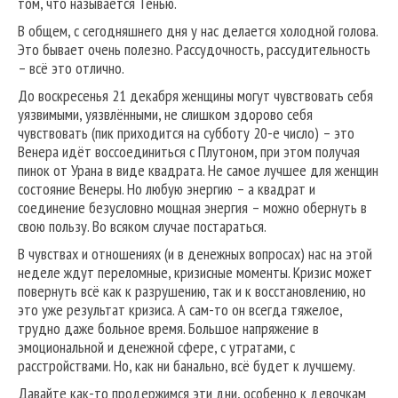
том, что называется Тенью.
В общем, с сегодняшнего дня у нас делается холодной голова.
Это бывает очень полезно. Рассудочность, рассудительность
– всё это отлично.
До воскресенья 21 декабря женщины могут чувствовать себя
уязвимыми, уязвлёнными, не слишком здорово себя
чувствовать (пик приходится на субботу 20-е число) – это
Венера идёт воссоединиться с Плутоном, при этом получая
пинок от Урана в виде квадрата. Не самое лучшее для женщин
состояние Венеры. Но любую энергию – а квадрат и
соединение безусловно мощная энергия – можно обернуть в
свою пользу. Во всяком случае постараться.
В чувствах и отношениях (и в денежных вопросах) нас на этой
неделе ждут переломные, кризисные моменты. Кризис может
повернуть всё как к разрушению, так и к восстановлению, но
это уже результат кризиса. А сам-то он всегда тяжелое,
трудно даже больное время. Большое напряжение в
эмоциональной и денежной сфере, с утратами, с
расстройствами. Но, как ни банально, всё будет к лучшему.
Давайте как-то продержимся эти дни, особенно к девочкам