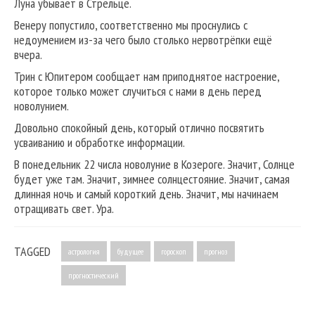
Луна убывает в Стрельце.
Венеру попустило, соответственно мы проснулись с
недоумением из-за чего было столько нервотрёпки ещё
вчера.
Трин с Юпитером сообщает нам приподнятое настроение,
которое только может случиться с нами в день перед
новолунием.
Довольно спокойный день, который отлично посвятить
усваиванию и обработке информации.
В понедельник 22 числа новолуние в Козероге. Значит, Солнце
будет уже там. Значит, зимнее солнцестояние. Значит, самая
длинная ночь и самый короткий день. Значит, мы начинаем
отращивать свет. Ура.
TAGGED
астрология
будущее
гороскоп
прогноз
прогностический