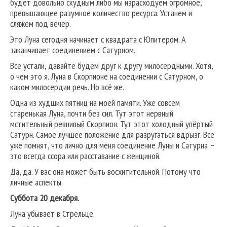
будет довольно скудным либо мы израсходуем огромное,
превышающее разумное количество ресурса. Устанем и
сляжем под вечер.
Это Луна сегодня начинает с квадрата с Юпитером. А
заканчивает соединением с Сатурном.
Все устали, давайте будем друг к другу милосердными. Хотя,
о чем это я. Луна в Скорпионе на соединении с Сатурном, о
каком милосердии речь. Но всё же.
Одна из худших пятниц на моей памяти. Уже совсем
старенькая Луна, почти без сил. Тут этот нервный
мстительный ревнивый Скорпион. Тут этот холодный упёртый
Сатурн. Самое лучшее положение для разругаться вдрызг. Все
уже помнят, что лично для меня соединение Луны и Сатурна –
это всегда ссора или расставание с женщиной.
Да, да. У вас она может быть восхитительной. Потому что
личные аспекты.
Суббота 20 декабря.
Луна убывает в Стрельце.