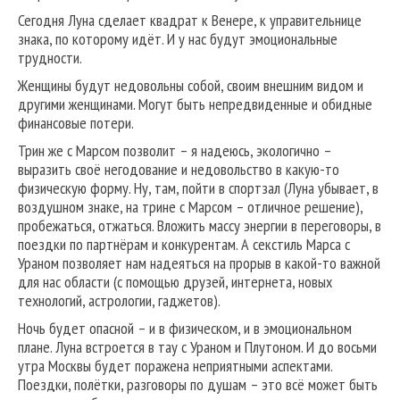
Сегодня Луна сделает квадрат к Венере, к управительнице
знака, по которому идёт. И у нас будут эмоциональные
трудности.
Женщины будут недовольны собой, своим внешним видом и
другими женщинами. Могут быть непредвиденные и обидные
финансовые потери.
Трин же с Марсом позволит – я надеюсь, экологично –
выразить своё негодование и недовольство в какую-то
физическую форму. Ну, там, пойти в спортзал (Луна убывает, в
воздушном знаке, на трине с Марсом – отличное решение),
пробежаться, отжаться. Вложить массу энергии в переговоры, в
поездки по партнёрам и конкурентам. А секстиль Марса с
Ураном позволяет нам надеяться на прорыв в какой-то важной
для нас области (с помощью друзей, интернета, новых
технологий, астрологии, гаджетов).
Ночь будет опасной – и в физическом, и в эмоциональном
плане. Луна встроется в тау с Ураном и Плутоном. И до восьми
утра Москвы будет поражена неприятными аспектами.
Поездки, полётки, разговоры по душам – это всё может быть