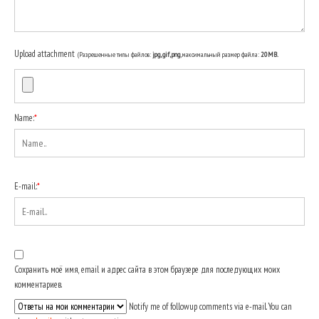
Upload attachment
(Разрешенные типы файлов:
jpg, gif, png
, максимальный размер файла:
20MB.
Name:
*
E-mail:
*
Сохранить моё имя, email и адрес сайта в этом браузере для последующих моих
комментариев.
Notify me of followup comments via e-mail. You can