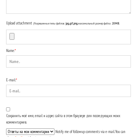
Upload attachment
(Разрешенные типы файлов:
jpg, gif, png
, максимальный размер файла:
20MB.
Name:
*
E-mail:
*
Сохранить моё имя, email и адрес сайта в этом браузере для последующих моих
комментариев.
Notify me of followup comments via e-mail. You can