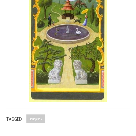
TAGGED
ленорман