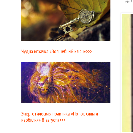
3
Чудна играчка «Волшебный ключ»>>>
Энергетическая практика «Поток силы и
изобилия» 8 августа>>>