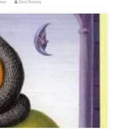
рман
Elena Shuwany