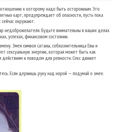
о отношению к которому надо быть осторожным. Это
ятных карт, предупреждает об опасности, пусть пока
с сейчас окружают.
ар недоброжелателя. Будьте внимательны в ваших делах
ах, успехах, финансовом состоянии.
змену. Змея символ сатаны, соблазнительница Евы и
ет сексуальную энергию, которая может быть как
 действиям и поводом для ревности. Секс движет
тесь. Если держишь руку над норой — подумай о змее.