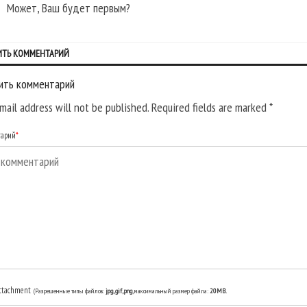
Может, Ваш будет первым?
ИТЬ КОММЕНТАРИЙ
ить комментарий
mail address will not be published. Required fields are marked
*
тарий
*
ttachment
(Разрешенные типы файлов:
jpg, gif, png
, максимальный размер файла:
20MB.