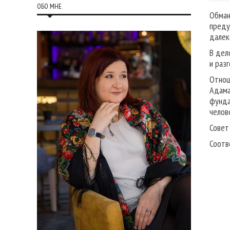
ОБО МНЕ
Обман
преду
далек
В дел
и раз
Отнош
Адама
фунда
челов
Совет
Соотв