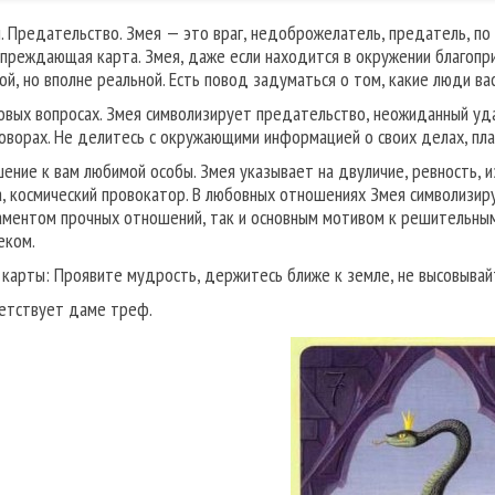
. Предательство. Змея — это враг, недоброжелатель, предатель, п
преждающая карта. Змея, даже если находится в окружении благопри
ой, но вполне реальной. Есть повод задуматься о том, какие люди ва
овых вопросах. Змея символизирует предательство, неожиданный уд
говорах. Не делитесь с окружающими информацией о своих делах, план
ение к вам любимой особы. Змея указывает на двуличие, ревность, и
, космический провокатор. В любовных отношениях Змея символизиру
ментом прочных отношений, так и основным мотивом к решительным
еком.
 карты: Проявите мудрость, держитесь ближе к земле, не высовывай
етствует даме треф.