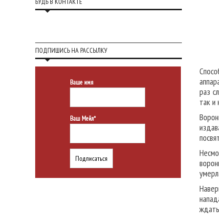
БУДЬ В КОНТАКТЕ
ПОДПИШИСЬ НА РАССЫЛКУ
Спосо
аппар
Ваше имя
раз с
так и 
Ворон
Ваш Мейл*
издав
посвя
Несмо
ворон
умерл
Навер
напад
ждать