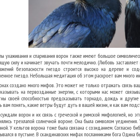
лы ухаживания и спаривания ворон также имеют большое символичес
ящую силу и начинает звучать почти мелодично. (Любовь заставляет п
ажений безопасности гнездо строится высоко на дереве и сод
венное гнездо. Небольшая медитация об этом раскроет вам много и
онах создано много мифов. Это может не только отражать связь ва
указывать на первозданные энергии, с которыми нас может связыв
тны своей способностью предсказывать торнадо, дождь и другие
ь вам понять, какие ветры будут дуть в вашей жизни, и как вам подс
суждали ворон и их связь с греческой и римской мифологией, но э
нялись трехлапой солнечной вороне. Она была символом уединения.
нной. У кельтов ворона тоже была связана с созиданием. Согласно б
рывался в пустыне. В скандинавских мифах посланниками бога Одина б