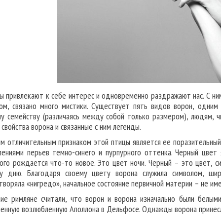
ы привлекают к себе интерес и одновременно раздражают нас. С ним
ом, связано много мистики. Существует пять видов ворон, одним 
у семейству (различаясь между собой только размером), людям, ч
 свойства ворона и связанные с ним легенды.
м отличительным признаком этой птицы является ее поразительный 
лениями перьев темно-синего и пурпурного оттенка. Черный цвет 
ого рождается что-то новое. Это цвет ночи. Черный – это цвет, 
у дню. Благодаря своему цвету ворона служила символом, шир
творяла «нигредо», начальное состояние первичной материи – не и
ие римляне считали, что ворон и ворона изначально были белыми,
енную возлюбленную Аполлона в Дельфосе. Однажды ворона принесла