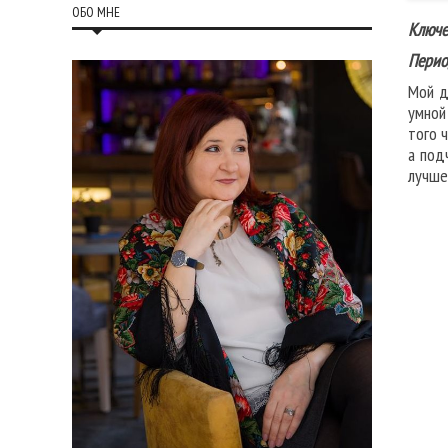
ОБО МНЕ
Ключе
Перио
Мой д
умной
того 
а под
лучше