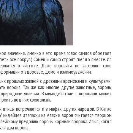
кое значение. Именно в это время голос самцов обретает
еть все вокруг.) Самец и самка строят гнездо вместе. Из
ержится в чистоте. Даже воронята не засоряют свое
нформации о здоровье, доме и взаимоуважении.
ших прошлых жизней с древними временами и культурами,
ать ворона. Так же как многие другие животные, вороны
 природные явления. Взаимодействие с воронами может
троить под них свою жизнь.
ти птицы встречаются и в мифах других народов. В Китае
 У индейцев атапаски на Аляске ворон считается творцом
иблейскому преданию вороны кормили пророка Илию, когда
ыли два ворона.