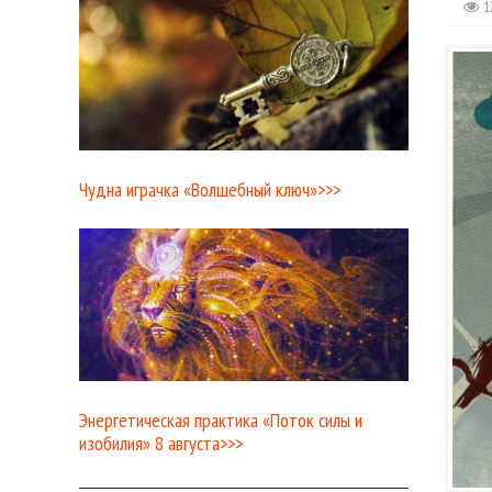
1
Чудна играчка «Волшебный ключ»>>>
Энергетическая практика «Поток силы и
изобилия» 8 августа>>>