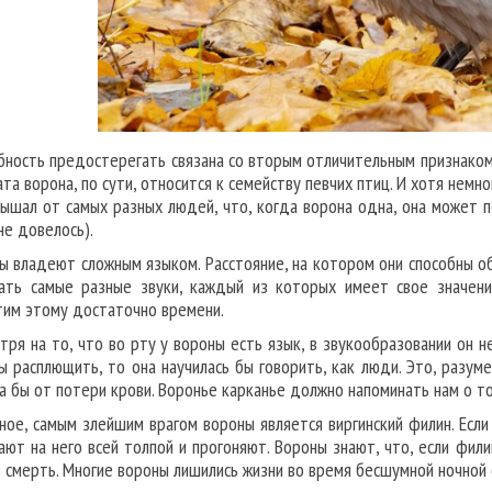
бность предостерегать связана со вторым отличительным признаком
ата ворона, по сути, относится к семейству певчих птиц. И хотя немн
лышал от самых разных людей, что, когда ворона одна, она может 
не довелось).
ы владеют сложным языком. Расстояние, на котором они способны о
ать самые разные звуки, каждый из которых имеет свое значени
тим этому достаточно времени.
тря на то, что во рту у вороны есть язык, в звукообразовании он не
ы расплющить, то она научилась бы говорить, как люди. Это, разуме
а бы от потери крови. Воронье карканье должно напоминать нам о то
ное, самым злейшим врагом вороны является виргинский филин. Если
ают на него всей толпой и прогоняют. Вороны знают, что, если фили
 смерть. Многие вороны лишились жизни во время бесшумной ночной