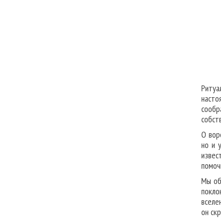
Ритуа
насто
сообр
собст
О вор
но и 
извес
помоч
Мы об
покло
вселе
он ск