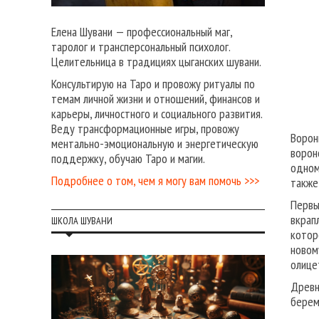
Елена Шувани — профессиональный маг,
таролог и трансперсональный психолог.
Целительница в традициях цыганских шувани.
Консультирую на Таро и провожу ритуалы по
темам личной жизни и отношений, финансов и
карьеры, личностного и социального развития.
Веду трансформационные игры, провожу
Ворон
ментально-эмоциональную и энергетическую
ворон
поддержку, обучаю Таро и магии.
одном
Подробнее о том, чем я могу вам помочь >>>
также
Первы
вкрап
ШКОЛА ШУВАНИ
котор
новом
олице
Древн
берем