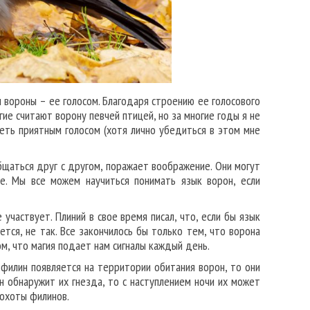
 вороны – ее голосом. Благодаря строению ее голосового
огие считают ворону певчей птицей, но за многие годы я не
петь приятным голосом (хотя лично убедиться в этом мне
бщаться друг с другом, поражает воображение. Они могут
е. Мы все можем научиться понимать язык ворон, если
 участвует. Плиний в свое время писал, что, если бы язык
ется, не так. Все закончилось бы только тем, что ворона
м, что магия подает нам сигналы каждый день.
 филин появляется на территории обитания ворон, то они
н обнаружит их гнезда, то с наступлением ночи их может
 охоты филинов.