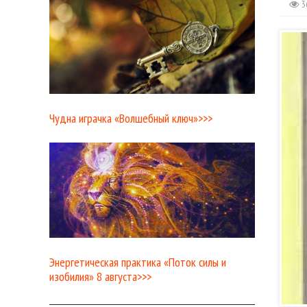
3
Чудна играчка «Волшебный ключ»>>>
Энергетическая практика «Поток силы и
изобилия» 8 августа>>>