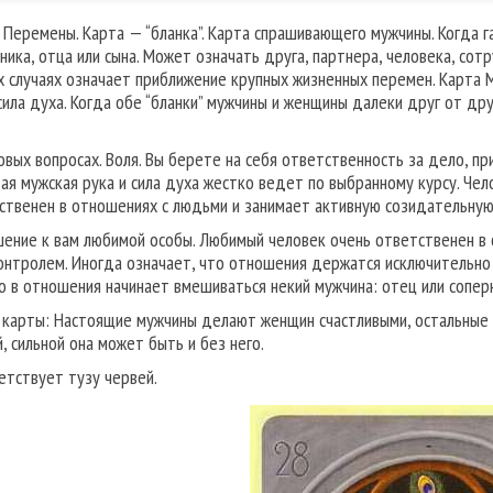
. Перемены. Карта — “бланка”. Карта спрашивающего мужчины. Когда 
ника, отца или сына. Может означать друга, партнера, человека, сотр
х случаях означает приближение крупных жизненных перемен. Карта 
 сила духа. Когда обе “бланки” мужчины и женщины далеки друг от др
овых вопросах. Воля. Вы берете на себя ответственность за дело, 
ая мужская рука и сила духа жестко ведет по выбранному курсу. Чел
ственен в отношениях с людьми и занимает активную созидательную
ение к вам любимой особы. Любимый человек очень ответственен в о
онтролем. Иногда означает, что отношения держатся исключительно 
то в отношения начинает вмешиваться некий мужчина: отец или сопер
 карты: Настоящие мужчины делают женщин счастливыми, остальные
, сильной она может быть и без него.
етствует тузу червей.