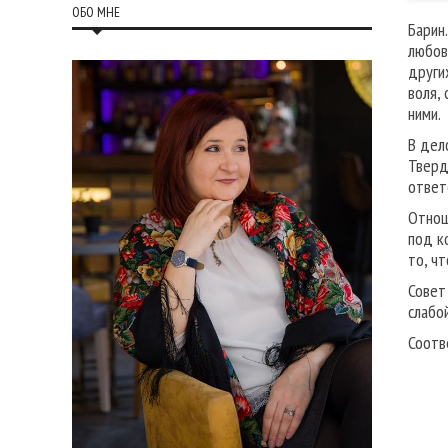
ОБО МНЕ
Барин
любов
други
воля,
ними.
В дел
Тверд
ответ
Отнош
под к
то, ч
Совет
слабой
Соотв