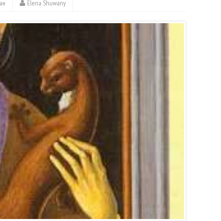
ан
Elena Shuwany