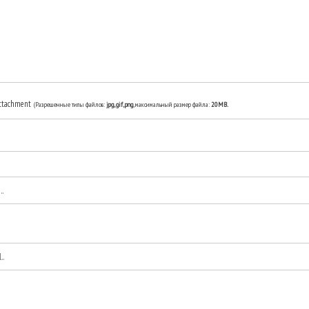
ttachment
(Разрешенные типы файлов:
jpg, gif, png
, максимальный размер файла:
20MB.