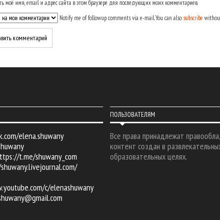
ь моё имя, email и адрес сайта в этом браузере для последующих моих комментариев.
Notify me of followup comments via e-mail. You can also
subscribe
withou
ПОЛЬЗОВАТЕЛЯМ
k.com/elena.shuwany
Все права принадлежат правообла
shuwany
контент создан в развлекательны
ttps://t.me/shuwany_com
образовательных целях.
/shuwany.livejournal.com/
w.youtube.com/c/elenashuwany
.shuwany@gmail.com