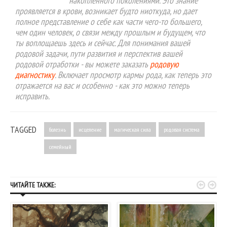
накопленного поколениями. Это знание
проявляется в крови, возникает будто ниоткуда, но дает
полное представление о себе как части чего-то большего,
чем один человек, о связи между прошлым и будущем, что
ты воплощаешь здесь и сейчас. Для понимания вашей
родовой задачи, пути развития и перспектив вашей
родовой отработки - вы можете заказать
родовую
диагностику
. Включает просмотр кармы рода, как теперь это
отражается на вас и особенно - как это можно теперь
исправить.
TAGGED
болезнь
исцеление
магическая сила
родовая система
семейный


ЧИТАЙТЕ ТАКЖЕ: