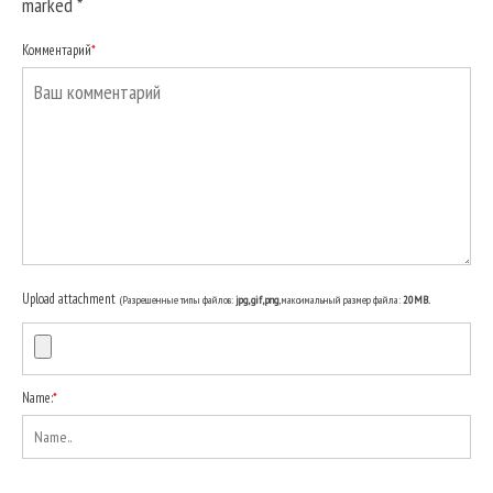
marked
*
Комментарий
*
Upload attachment
(Разрешенные типы файлов:
jpg, gif, png
, максимальный размер файла:
20MB.
Name:
*