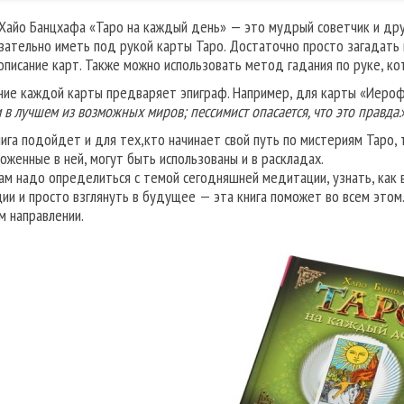
 Хайо Банцхафа «Таро на каждый день» — это мудрый советчик и дру
зательно иметь под рукой карты Таро. Достаточно просто загадать в
описание карт. Также можно использовать метод гадания по руке, ко
ние каждой карты предваряет эпиграф. Например, для карты «Иерофа
 в лучшем из возможных миров; пессимист опасается, что это правда.
нига подойдет и для тех,кто начинает свой путь по мистериям Таро, т
оженные в ней, могут быть использованы и в раскладах.
вам надо определиться с темой сегодняшней медитации, узнать, как 
ции и просто взглянуть в будущее — эта книга поможет во всем этом.
м направлении.