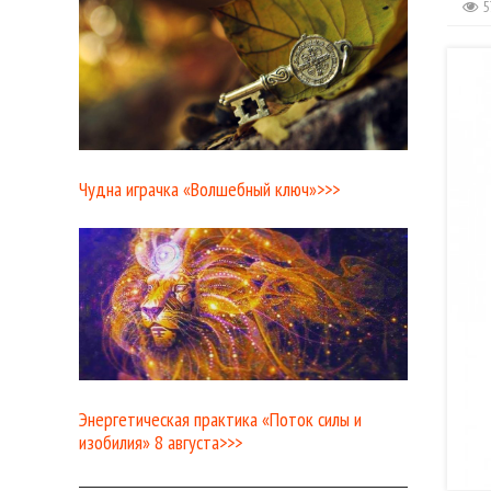
5
Чудна играчка «Волшебный ключ»>>>
Энергетическая практика «Поток силы и
изобилия» 8 августа>>>