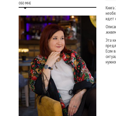
ОБО МНЕ
Книга
необя
идет 
Описа
живем
Эта к
предл
Если 
ситуа
нужно