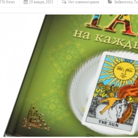
776 Views
19 января, 2015
Нет комментариев
Библиотека
,
Та