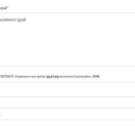
тарий
*
ttachment
(Разрешенные типы файлов:
jpg, gif, png
, максимальный размер файла:
20MB.