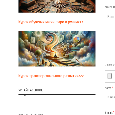
Коммен
Курсы обучения магии, таро и рунам>>>
Upload a
Курсы трансперсонального развития>>>
Name:
*
ЧИТАЙ FACEBOOK
E-mail:
*