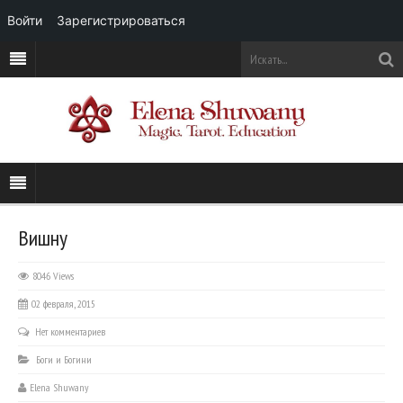
Войти
Зарегистрироваться
Вишну
8046 Views
02 февраля, 2015
Нет комментариев
Боги и Богини
Elena Shuwany