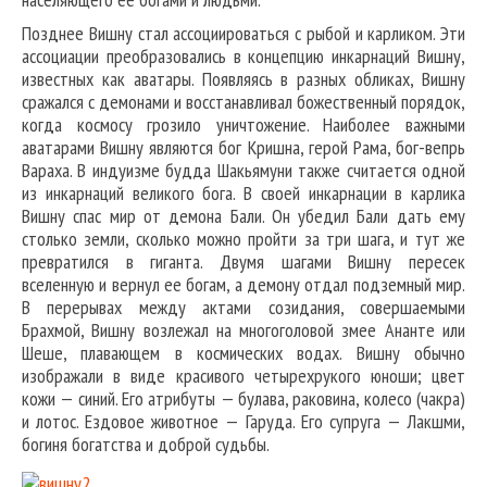
Позднее Вишну стал ассоциироваться с рыбой и карликом. Эти
ассоциации преобразовались в концепцию инкарнаций Вишну,
известных как аватары. Появляясь в разных обликах, Вишну
сражался с демонами и восстанавливал божественный порядок,
когда космосу грозило уничтожение. Наиболее важными
аватарами Вишну являются бог Кришна, герой Рама, бог-вепрь
Вараха. В индуизме будда Шакьямуни также считается одной
из инкарнаций великого бога. В своей инкарнации в карлика
Вишну спас мир от демона Бали. Он убедил Бали дать ему
столько земли, сколько можно пройти за три шага, и тут же
превратился в гиганта. Двумя шагами Вишну пересек
вселенную и вернул ее богам, а демону отдал подземный мир.
В перерывах между актами созидания, совершаемыми
Брахмой, Вишну возлежал на многоголовой змее Ананте или
Шеше, плавающем в космических водах. Вишну обычно
изображали в виде красивого четырехрукого юноши; цвет
кожи — синий. Его атрибуты — булава, раковина, колесо (чакра)
и лотос. Ездовое животное — Гаруда. Его супруга — Лакшми,
богиня богатства и доброй судьбы.