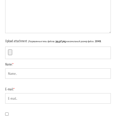
Upload attachment
(Разрешенные типы файлов:
jpg, gif, png
, максимальный размер файла:
20MB.
Name:
*
E-mail:
*