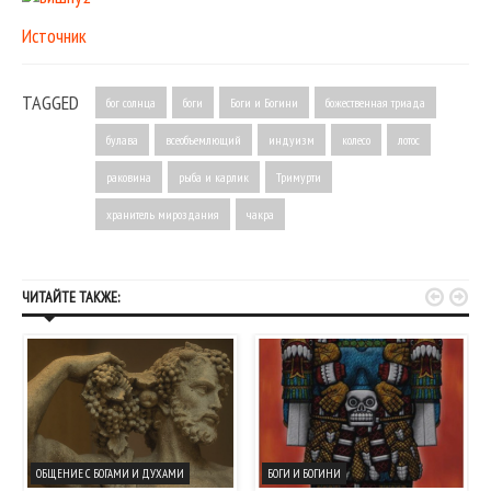
Источник
TAGGED
бог солнца
боги
Боги и Богини
божественная триада
булава
всеобъемлющий
индуизм
колесо
лотос
раковина
рыба и карлик
Тримурти
хранитель мироздания
чакра


ЧИТАЙТЕ ТАКЖЕ:
ОБЩЕНИЕ С БОГАМИ И ДУХАМИ
БОГИ И БОГИНИ