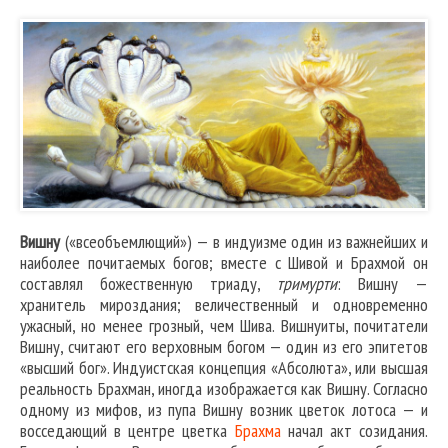
Вишну
(«всеобъемлющий») — в индуизме один из важнейших и
наиболее почитаемых богов; вместе с Шивой и Брахмой он
составлял божественную триаду,
тримурти
: Вишну —
хранитель мироздания; величественный и одновременно
ужасный, но менее грозный, чем Шива. Вишнуиты, почитатели
Вишну, считают его верховным богом — один из его эпитетов
«высший бог». Индуистская концепция «Абсолюта», или высшая
реальность Брахман, иногда изображается как Вишну. Согласно
одному из мифов, из пупа Вишну возник цветок лотоса — и
восседающий в центре цветка
Брахма
начал акт созидания.