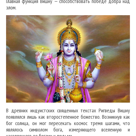
Главная функция Вишну — способствовать победе добра над
злом.
В древних индуистских священных текстах Ригведы Вишну
появлялся лишь как второстепенное божество. Возникнув как
бог солнца, он мог пересекать космос тремя шагами, что
являлось символом бога, измеряющего вселенную и
населяющего ее богами и людьми.