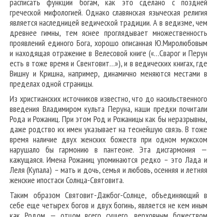
расписать функции богам, как это сделано с поздней
греческой мифологией. Однако славянская языческая религия
является наследницей ведической традиции. А в ведизме, чем
древнее гимны, тем яснее проглядывает множественность
проявлений единого Бога, хорошо описанная Ю.Миролюбовым
и находящая отражение в Велесовой книге («…Сварог и Перун
есть в тоже время и Свентовит…»), и в ведических книгах, где
Вишну и Кришна, например, динамично меняются местами в
пределах одной страницы.
Из христианских источников известно, что до насильственного
введения Владимиром культа Перуна, наши предки почитали
Рода и Рожаниц. При этом Род и Рожаницы как бы неразрывны,
даже родство их имен указывает на теснейшую связь. В тоже
время наличие двух женских божеств при одном мужском
нарушало бы гармонию в пантеоне. Эта дисгармония —
кажущаяся. Имена Рожаниц упоминаются редко – это Лада и
Леля (Купала) – мать и дочь, семья и любовь, осенняя и летняя
женские ипостаси Солнца-Святовита.
Таким образом Святовит-Дажбог-Солнце, объединяющий в
себе еще четырех богов и двух богинь, является не кем иным
как Родом — отцом всего сущего, верховным божеством