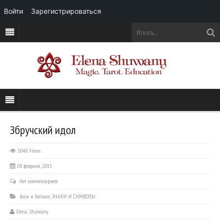
Войти
Зарегистрироваться
Збручский идол
5048 Views
08 февраля, 2015
Нет комментариев
Боги и Богини
,
ЗНАКИ И СИМВОЛЫ
Elena Shuwany