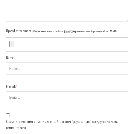
Upload attachment
(Разрешенные типы файлов:
jpg, gif, png
, максимальный размер файла:
20MB.
Name:
*
E-mail:
*
Сохранить моё имя, email и адрес сайта в этом браузере для последующих моих
комментариев.