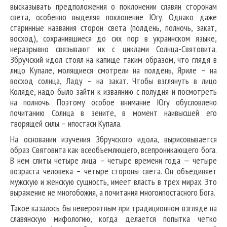
высказывать предположения о поклонении славян сторонам
света, особенно выделяя поклонение Югу. Однако даже
старинные названия сторон света (полдень, полночь, закат,
восход), сохранившиеся до сих пор в украинском языке,
неразрывно связывают их с циклами Солнца-Святовита.
Збручский идол стоял на капище таким образом, что глядя в
лицо Купале, молящиеся смотрели на полдень, Яриле – на
восход солнца, Ладу – на закат. Чтобы взглянуть в лицо
Коляде, надо было зайти к изваянию с полудня и посмотреть
на полночь. Поэтому особое внимание Югу обусловлено
почитанию Солнца в зените, в момент наивысшей его
творящей силы – ипостаси Купала.
На основании изучения Збручского идола, вырисовывается
образ Святовита как всеобъемлющего, всепроникающего бога.
В нем слиты четыре лица – четыре времени года — четыре
возраста человека – четыре стороны света. Он объединяет
мужскую и женскую сущность, имеет власть в трех мирах. Это
выражение не многобожия, а почитания многоипостасного Бога.
Такое казалось бы невероятным при традиционном взгляде на
славянскую мифологию, когда делается попытка четко