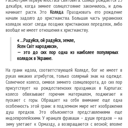
декабря, когда зимнее солнцестояние закончилось, и день
начинает расти. Это
Коляда
. Праздновать его рождение
начали задолго до христианства. Большая часть украинских
колядок носит следы поздних христианских переделок, либо
вообще не имеет отношения к христианству.
« …Радуйся, ой радуйся, земле,
Ясен Світ народився»,
— это до сих пор одна из наиболее популярных
колядок в Украине.
На грани идола, соответствующей Коляде, бог не имеет в
руках никаких атрибутов, только солярный знак на одежде.
Солнечное колесо, символ зимнего солнцеворота, до сих пор
присутствует на рождественских праздниках в Карпатах:
колесо обвязывают горючим материалом, поджигают и
пускают с горы. Обращает на себя внимание еще одна
особенность этой грани: в подземном мире нет изображения
душ предков. Это объясняется представлениями еще
индоевропейскими. У иранцев фраваши – души предков — на
зиму улетают к Ормазду, а возвращаются с весной; вполне