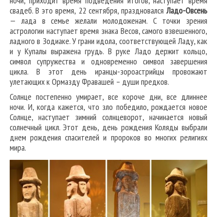
ночи, приходит время подведения итогов, наступает время
свадеб. В это время, 22 сентября, праздновался
Ладо-Овсень
— лада в семье желали молодоженам. С точки зрения
астрологии наступает время знака Весов, самого взвешенного,
ладного в Зодиаке. У грани идола, соответствующей Ладу, как
и у Купалы выражена грудь. В руке Ладо держит кольцо,
символ супружества и одновременно символ завершения
цикла. В этот день иранцы-зороастрийцы провожают
улетающих к Ормазду Фравашей – души предков.
Солнце постепенно умирает, все короче дни, все длиннее
ночи. И, когда кажется, что зло победило, рождается новое
Солнце, наступает зимний солнцеворот, начинается новый
солнечный цикл. Этот день, день рождения Коляды выбрали
днем рождения спасителей и пророков во многих религиях
мира.