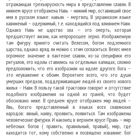
отражающая трехъярусность мира в представлении славян. В
нижнем ярусе отображена Навь – нижний мир, оставивший свое
имя в русском языке: навьяк – мертвец. В украинском языке
навиженый – одержимый, т.е. находящийся под влиянием Нави.
Однако Навь не царство зла — это смерть, которая
предшествует жизни, как непроросшее зерно. Изображенную
там фигуру принято считать Велесом, богом подземного
царства, однако вряд ли можно с этим согласиться. Велес имел
огромное значение в пантеоне славян, из-за специфики его
ритуалов, его идолы ставились на отдельных капищах, сложно
предположить, что его изобразили на идоле другого бога –
это неуважение к обоим. Вероятнее всего, что это души
умерших предков, поддерживающие людей из своего нового
жилья – Нави. В пользу такой трактовки говорит и отсутствие
подобного изображения на одной из граней, что будет
обосновано ниже. В среднем ярусе отображен мир людей –
Явь, богато представленный в языках всех славянских
народов: явный, наяву, проявить, появиться. Там изображены
человеческие фигурки. И наконец в верхнем ярусе Правь – мир
небесных богов ( править, правильный, правый), мир, где
находится тот, кому собственно и посвящено изваяние: Бог