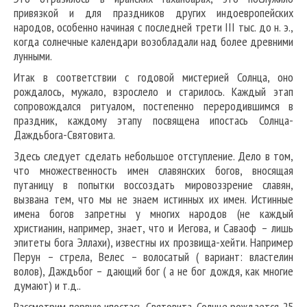
привязкой и для праздников других индоевропейских
народов, особенно начиная с последней трети III тыс. до н. э.,
когда солнечные календари возобладали над более древними
лунными.
Итак в соответствии с годовой мистерией Солнца, оно
рождалось, мужало, взрослело и старилось. Каждый этап
сопровождался ритуалом, постепенно переродившимся в
праздник, каждому этапу посвящена ипостась Солнца-
Даждьбога-Святовита.
Здесь следует сделать небольшое отступление. Дело в том,
что множественность имен славянских богов, вносящая
путаницу в попытки воссоздать мировоззрение славян,
вызвана тем, что мы не знаем истинных их имен. Истинные
имена богов запретны у многих народов (не каждый
христианин, например, знает, что и Иегова, и Саваоф – лишь
эпитеты бога Эллахи), известны их прозвища-хейти. Например
Перун – стрела, Велес – волосатый ( вариант: властелин
волов), Даждьбог – дающий бог ( а не бог дождя, как многие
думают) и т.д..
Рассмотрим первую ипостась Святовита. Солнце рождается 25