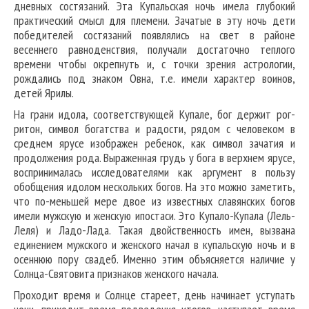
дневных состязаний. Эта Купальская ночь имела глубокий
практический смысл для племени. Зачатые в эту ночь дети
победителей состязаний появлялись на свет в районе
весеннего равноденствия, получали достаточно теплого
времени чтобы окрепнуть и, с точки зрения астрологии,
рождались под знаком Овна, т.е. имели характер воинов,
детей Ярилы.
На грани идола, соответствующей Купале, бог держит рог-
ритон, символ богатства и радости, рядом с человеком в
среднем ярусе изображен ребенок, как символ зачатия и
продолжения рода. Выраженная грудь у бога в верхнем ярусе,
воспринималась исследователями как аргумент в пользу
обобщения идолом нескольких богов. На это можно заметить,
что по-меньшей мере двое из известных славянских богов
имели мужскую и женскую ипостаси. Это Купало-Купала (Лель-
Леля) и Ладо-Лада. Такая двойственность имен, вызвана
единением мужского и женского начал в купальскую ночь и в
осеннюю пору свадеб. Именно этим объясняется наличие у
Солнца-Святовита признаков женского начала.
Проходит время и Солнце стареет, день начинает уступать