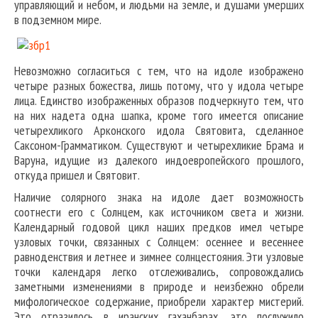
управляющий и небом, и людьми на земле, и душами умерших
в подземном мире.
Невозможно согласиться с тем, что на идоле изображено
четыре разных божества, лишь потому, что у идола четыре
лица. Единство изображенных образов подчеркнуто тем, что
на них надета одна шапка, кроме того имеется описание
четырехликого Арконского идола Святовита, сделанное
Саксоном-Грамматиком. Существуют и четырехликие Брама и
Варуна, идущие из далекого индоевропейского прошлого,
откуда пришел и Святовит.
Наличие солярного знака на идоле дает возможность
соотнести его с Солнцем, как источником света и жизни.
Календарный годовой цикл наших предков имел четыре
узловых точки, связанных с Солнцем: осеннее и весеннее
равноденствия и летнее и зимнее солнцестояния. Эти узловые
точки календаря легко отслеживались, сопровождались
заметными изменениями в природе и неизбежно обрели
мифологическое содержание, приобрели характер мистерий.
Это отразилось в иранских гаханбарах, это послужило