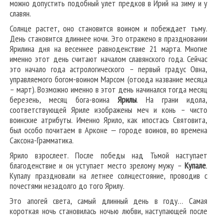
можно допустить подобный улет предков в Ирий на зиму и у
славян.
Солнце растет, оно становится воином и побеждает тьму.
День становится длиннее ночи. Это отражено в праздновании
Ярилина дня на весеннее равноденствие 21 марта. Многие
именно этот день считают началом славянского года. Сейчас
это начало года астрологического – первый градус Овна,
управляемого богом-воином Марсом (отсюда название месяца
– март). Возможно именно в этот день начинался тогда месяц
березень, месяц бога-воина
Ярилы
. На грани идола,
соответствующей Яриле изображены меч и конь – чисто
воинские атрибуты. Именно Ярило, как ипостась Святовита,
был особо почитаем в Арконе — городе воинов, во времена
Саксона-Грамматика.
Ярило взрослеет. После победы над Тьмой наступает
благоденствие и он уступает место зрелому мужу –
Купале
.
Купалу праздновали на летнее солнцестояние, проводив с
почестями незадолго до того Ярилу.
Это апогей света, самый длинный день в году… Самая
короткая ночь становилась ночью любви, наступающей после