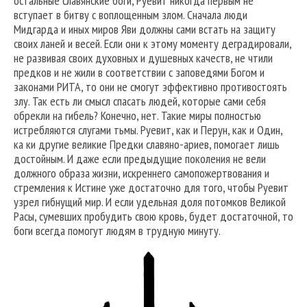
остальные славянские боги, Руевит никогда первым не
вступает в битву с воплощенным злом. Сначала люди
Мидгарда и иных миров Яви должны сами встать на защиту
своих ланей и весей. Если они к этому моменту деградировали,
не развивая своих духовных и душевных качеств, не чтили
предков и не жили в соответствии с заповедями Богом и
законами РИТА, то они не смогут эффективно противостоять
злу. Так есть ли смысл спасать людей, которые сами себя
обрекли на гибель? Конечно, нет. Такие миры полностью
истребляются слугами тьмы. Руевит, как и Перун, как и Один,
ка ки другие великие Предки славяно-ариев, помогает лишь
достойным. И даже если предыдущие поколения не вели
должного образа жизни, искреннего самопожертвования и
стремления к Истине уже достаточно для того, чтобы Руевит
узрел гибнущий мир. И если удельная доля потомков Великой
Расы, сумевших пробудить свою кровь, будет достаточной, то
боги всегда помогут людям в трудную минуту.