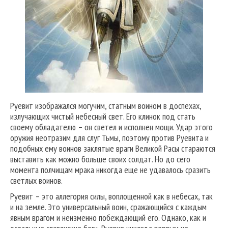
Руевит изображался могучим, статным воином в доспехах,
излучающих чистый небесный свет. Его клинок под стать
своему обладателю – он светел и исполнен мощи. Удар этого
оружия неотразим для слуг Тьмы, поэтому против Руевита и
подобных ему воинов заклятые враги Великой Расы стараются
выставить как можно больше своих солдат. Но до сего
момента полчищам мрака никогда еще не удавалось сразить
светлых воинов.
Руевит – это аллегория силы, воплощенной как в небесах, так
и на земле. Это универсальный воин, сражающийся с каждым
явным врагом и неизменно побеждающий его. Однако, как и