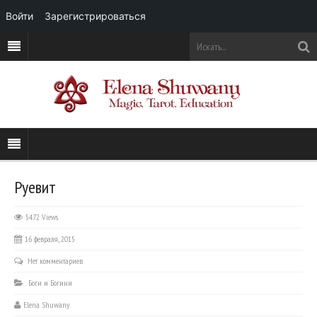
Войти
Зарегистрироваться
Руевит
5472 Views
16 февраля, 2015
Нет комментариев
Боги и Богини
Elena Shuwany