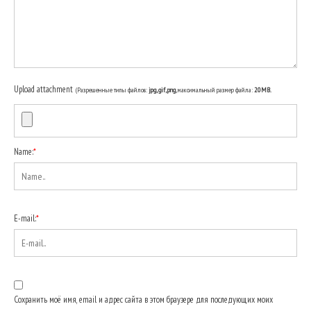
Upload attachment
(Разрешенные типы файлов:
jpg, gif, png
, максимальный размер файла:
20MB.
Name:
*
E-mail:
*
Сохранить моё имя, email и адрес сайта в этом браузере для последующих моих