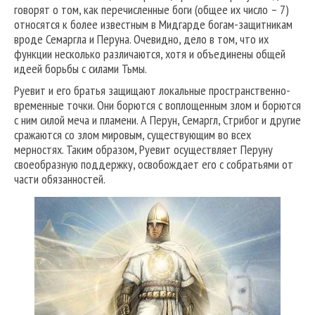
говорят о том, как перечисленные боги (общее их число – 7)
относятся к более известным в Мидгарде богам-защитникам
вроде Семаргла и Перуна. Очевидно, дело в том, что их
функции несколько различаются, хотя и объединены общей
идеей борьбы с силами Тьмы.
Руевит и его братья защищают локальные пространственно-
временные точки. Они борются с воплощенным злом и борются
с ним силой меча и пламени. А Перун, Семаргл, Стрибог и другие
сражаются со злом мировым, существующим во всех
мерностях. Таким образом, Руевит осуществляет Перуну
своеобразную поддержку, освобождает его с собратьями от
части обязанностей.