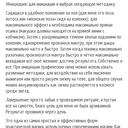
Инициация:
для инициации я выбрал следующую методику:
Садишься в удобное положение на пол (для меня это поза
лотоса или «японская поза» сидя на коленях); для
максимального эффекта необходима максимально прямая
осанка (макушка должна находится на прямой линии с
кобчиком). Затем с ускоряющимся темпом хлопал ладонями по
коленям, одновременно произнося мантру, при этом дыша
максимально часто и быстро. Затем когда психика максимально
разогнана, произносится мантра быстро и чётко максимально
вкладывая всё своё желание достичь результата. Собственно и
всё. При инициации графических сигил можно использовать
различные методики, для воздействия на себя мысленно
выжигаем или просто рисуем сигилу на теле, для общего случая
можно визуализировать как сигила растворяется в космосе
среди звёзд.
Завершение:
просто забыл о проводимом ритуале, и пустил
всё на самотёк, благо цель для меня не была архиважной.
Результат проявился через день.
Это одна из самых простых и эффективных форм
практической магики, используемых современными магами. Как