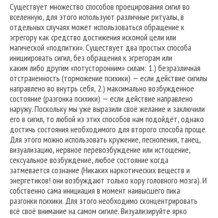
Существует множество способов проецирования сигил во
вселенную, для этого используют различные ритуалы, в
отдельных случаях может использоваться обращение к
эгрегору как средство достижения искомой цели или
магической «подпитки». Существует два простых способа
инициировать сигил, без обращения к эгрегорам или
каким либо другим «потусторонним» силам: 1.) безразличная
отстраненность (торможение психики) — если действие сигилы
направлено во внутрь себя, 2.) максимально возбужденное
состояние (разгонка психики) — если действие направлено
наружу. Поскольку мы уже выразили своё желание и заключили
его в сигил, то любой из этих способов нам подойдёт, однако
достичь состояния необходимого для второго способа проще.
Для этого можно использовать кружение, песнопения, танец,
визуализацию, нервное перевозбуждение или истощение,
сексуальное возбуждение, любое состояние когда
затмевается сознание (Никаких наркотических веществ и
энергетиков! они возбуждают только кору головного мозга). И
собственно сама инициация в момент наивысшего пика
разгонки психики. Для этого необходимо сконцентрировать
всё своё внимание на самом сигиле. Визуализируйте ярко