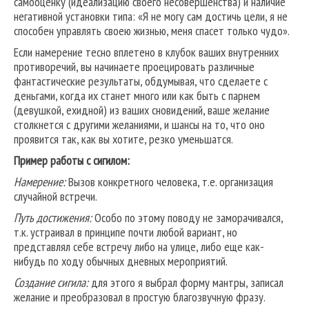
самооценку (идеализацию своего несовершенства) и наличие
негативной установки типа: «Я не могу сам достичь цели, я не
способен управлять своею жизнью, меня спасет только чудо».
Если намерение тесно вплетено в клубок ваших внутренних
противоречий, вы начинаете проецировать различные
фантастические результаты, обдумывая, что сделаете с
деньгами, когда их станет много или как быть с парнем
(девушкой, ехидной) из ваших сновидений, ваше желание
столкнется с другими желаниями, и шансы на то, что оно
проявится так, как вы хотите, резко уменьшатся.
Пример работы с сигилом:
Намерение:
Вызов конкретного человека, т.е. организация
случайной встречи.
Путь достижения:
Особо по этому поводу не заморачивался,
т.к. устраивал в принципе почти любой вариант, но
представлял себе встречу либо на улице, либо еще как-
нибудь по ходу обычных дневных мероприятий.
Создание сигила:
для этого я выбрал форму мантры, записал
желание и преобразовал в простую благозвучную фразу.