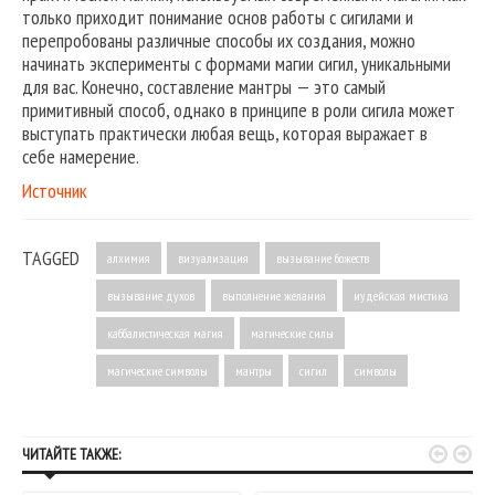
только приходит понимание основ работы с сигилами и
перепробованы различные способы их создания, можно
начинать эксперименты с формами магии сигил, уникальными
для вас. Конечно, составление мантры — это самый
примитивный способ, однако в принципе в роли сигила может
выступать практически любая вещь, которая выражает в
себе намерение.
Источник
TAGGED
алхимия
визуализация
вызывание божеств
вызывание духов
выполнение желания
иудейская мистика
каббалистическая магия
магические силы
магические символы
мантры
сигил
символы


ЧИТАЙТЕ ТАКЖЕ: