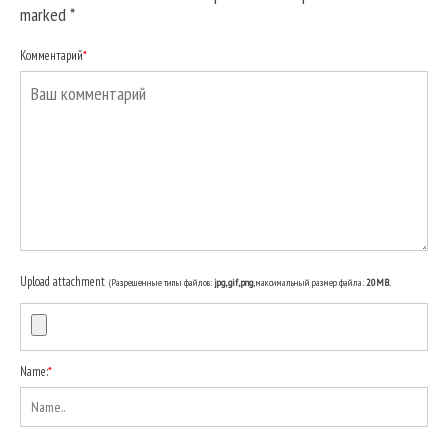
marked
*
Комментарий
*
Upload attachment
(Разрешенные типы файлов:
jpg, gif, png
, максимальный размер файла:
20MB.
Name:
*