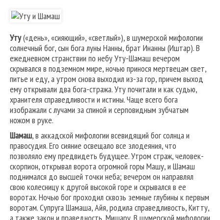
Уту
(«день», «сияющий», «светлый»), в шумерской мифологии
солнечный бог, сын бога луны Нанны, брат Инанны (Иштар). В
ежедневном странствии по небу Уту-Шамаш вечером
скрывался в подземном мире, ночью принося мертвецам свет,
питье и еду, а утром снова выходил из-за гор, причем выход
ему открывали два бога-стража. Уту почитали и как судью,
хранителя справедливости и истины. Чаще всего бога
изображали с лучами за спиной и серповидным зубчатым
ножом в руке.
Шамаш
, в аккадской мифологии всевидящий бог солнца и
правосудия. Его сияние освещало все злодеяния, что
позволяло ему предвидеть будущее. Утром страж, человек-
скорпион, открывал ворота огромной горы Машу, и Шамаш
поднимался до высшей точки неба; вечером он направлял
свою колесницу к другой высокой горе и скрывался в ее
воротах. Ночью бог проходил сквозь земные глубины к первым
воротам. Супруга Шамаша, Айя, родила справедливость, Китту,
а также закон и праведность, Мишару. В шумерской мифологии