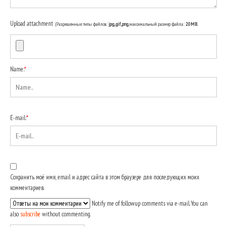
Upload attachment
(Разрешенные типы файлов:
jpg, gif, png
, максимальный размер файла:
20MB.
Name:
*
E-mail:
*
Сохранить моё имя, email и адрес сайта в этом браузере для последующих моих
комментариев.
Notify me of followup comments via e-mail. You can
also
subscribe
without commenting.