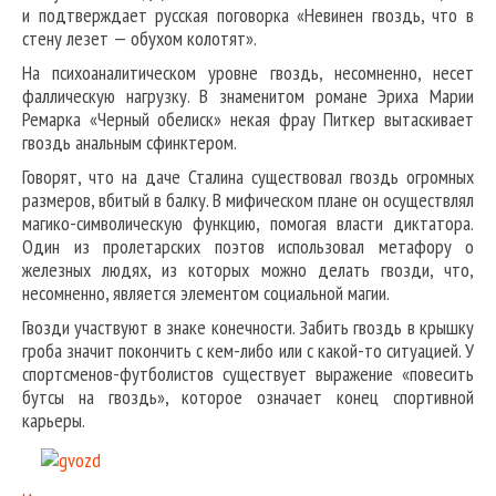
и подтверждает русская поговорка «Невинен гвоздь, что в
стену лезет — обухом колотят».
На психоаналитическом уровне гвоздь, несомненно, несет
фаллическую нагрузку. В знаменитом романе Эриха Марии
Ремарка «Черный обелиск» некая фрау Питкер вытаскивает
гвоздь анальным сфинктером.
Говорят, что на даче Сталина существовал гвоздь огромных
размеров, вбитый в балку. В мифическом плане он осуществлял
магико-символическую функцию, помогая власти диктатора.
Один из пролетарских поэтов использовал метафору о
железных людях, из которых можно делать гвозди, что,
несомненно, является элементом социальной магии.
Гвозди участвуют в знаке конечности. Забить гвоздь в крышку
гроба значит покончить с кем-либо или с какой-то ситуацией. У
спортсменов-футболистов существует выражение «повесить
бутсы на гвоздь», которое означает конец спортивной
карьеры.