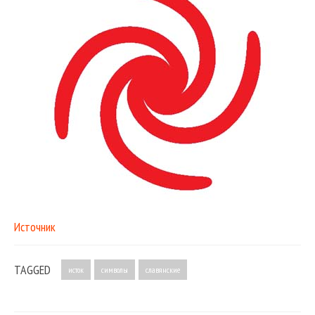
Источник
TAGGED
исток
символы
славянские