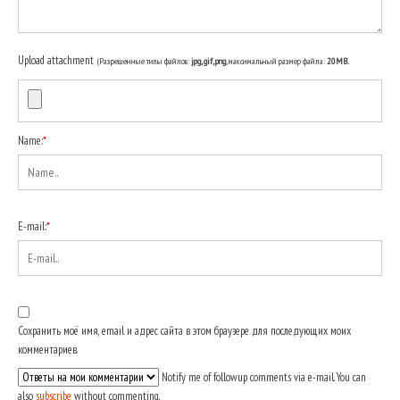
Upload attachment
(Разрешенные типы файлов:
jpg, gif, png
, максимальный размер файла:
20MB.
Name:
*
E-mail:
*
Сохранить моё имя, email и адрес сайта в этом браузере для последующих моих
комментариев.
Notify me of followup comments via e-mail. You can
also
subscribe
without commenting.