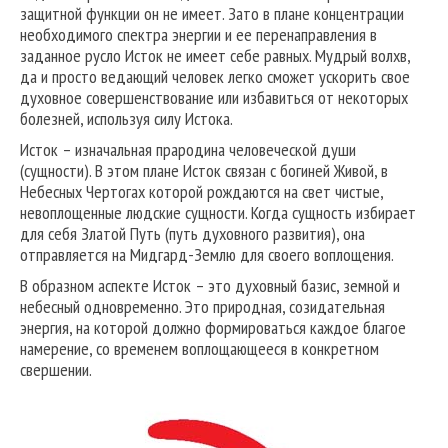
защитной функции он не имеет. Зато в плане концентрации
необходимого спектра энергии и ее перенаправления в
заданное русло Исток не имеет себе равных. Мудрый волхв,
да и просто ведающий человек легко сможет ускорить свое
духовное совершенствование или избавиться от некоторых
болезней, используя силу Истока.
Исток – изначальная прародина человеческой души
(сущности). В этом плане Исток связан с богиней Живой, в
Небесных Чертогах которой рождаются на свет чистые,
невоплощенные людские сущности. Когда сущность избирает
для себя Златой Путь (путь духовного развития), она
отправляется на Мидгард-Землю для своего воплощения.
В образном аспекте Исток – это духовный базис, земной и
небесный одновременно. Это природная, созидательная
энергия, на которой должно формироваться каждое благое
намерение, со временем воплощающееся в конкретном
свершении.