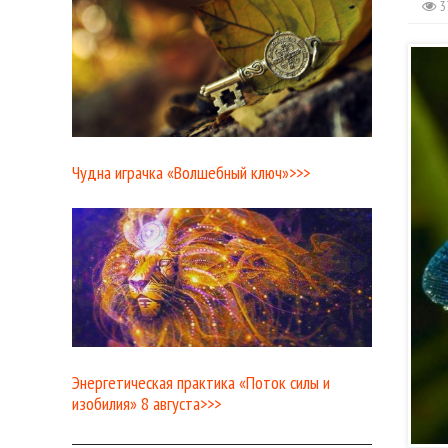
3
Чудна играчка «Волшебный ключ»>>>
Энергетическая практика «Поток силы и
изобилия» 8 августа>>>