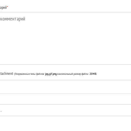
тарий
*
ttachment
(Разрешенные типы файлов:
jpg, gif, png
, максимальный размер файла:
20MB.