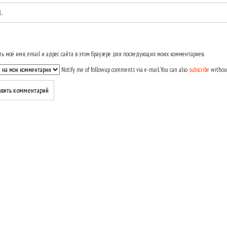
ь моё имя, email и адрес сайта в этом браузере для последующих моих комментариев.
Notify me of followup comments via e-mail. You can also
subscribe
withou