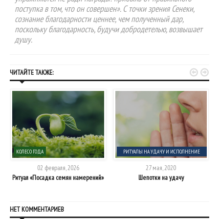
поступка в том, что он совершен». С точки зрения Сенеки,
сознание благодарности ценнее, чем полученный дар,
поскольку благодарность, будучи добродетелью, возвышает
душу.


ЧИТАЙТЕ ТАКЖЕ:
КОЛЕСО ГОДА
РИТУАЛЫ НА УДАЧУ И ИСПОЛНЕНИЕ
ЖЕЛАНИЯ
02 февраля, 2026
27 мая, 2020
Ритуал «Посадка семян намерений»
Шепотки на удачу
НЕТ КОММЕНТАРИЕВ