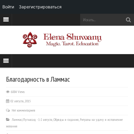
Войти
Зарегистрироваться
Благодарность в Ламмас
6884 Views
02 августа, 2015
Нет комментариев
Ламмас/Лугнасад - 1-2 августа
,
Обряды и гадания
,
Ритуалы на удачу и исполнение
желания