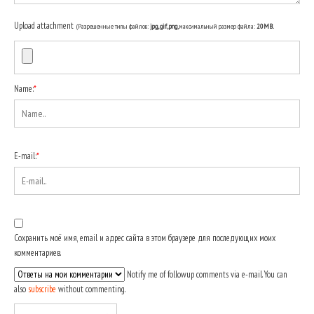
Upload attachment
(Разрешенные типы файлов:
jpg, gif, png
, максимальный размер файла:
20MB.
Name:
*
E-mail:
*
Сохранить моё имя, email и адрес сайта в этом браузере для последующих моих
комментариев.
Notify me of followup comments via e-mail. You can
also
subscribe
without commenting.