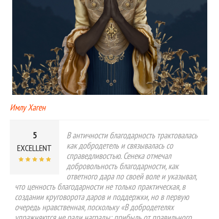
Имлу Хаген
5
В античности благодарность трактовалась
как добродетель и связывалась со
EXCELLENT
справедливостью. Сенека отмечал
добровольность благодарности, как
ответного дара по своей воле и указывал,
что ценность благодарности не только практическая, в
создании круговорота даров и поддержки, но в первую
очередь нравственная, поскольку «В добродетелях
упражняются не ради награды: прибыль от правильного