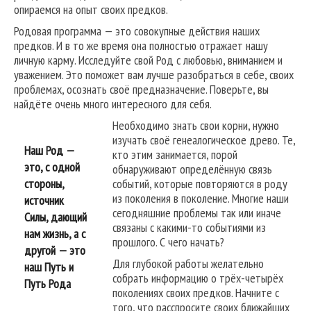
опираемся на опыт своих предков.
Родовая программа — это совокупные действия наших
предков. И в то же время она полностью отражает нашу
личную карму. Исследуйте свой Род с любовью, вниманием и
уважением. Это поможет вам лучше разобраться в себе, своих
проблемах, осознать своё предназначение. Поверьте, вы
найдёте очень много интересного для себя.
Необходимо знать свои корни, нужно
изучать своё генеалогическое древо. Те,
Наш Род —
кто этим занимается, порой
это, с одной
обнаруживают определённую связь
стороны,
событий, которые повторяются в роду
из поколения в поколение. Многие наши
источник
сегодняшние проблемы так или иначе
Силы, дающий
связаны с какими-то событиями из
нам жизнь, а с
прошлого. С чего начать?
другой — это
Для глубокой работы желательно
наш Путь и
собрать информацию о трёх-четырёх
Путь Рода
поколениях своих предков. Начните с
того, что расспросите своих ближайших