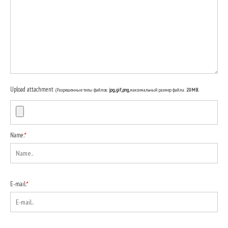
Upload attachment
(Разрешенные типы файлов:
jpg, gif, png
, максимальный размер файла:
20MB.
Name:
*
E-mail:
*