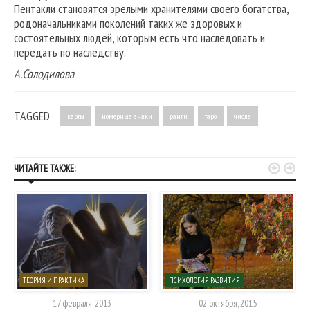
Пентакли становятся зрелыми хранителями своего богатства,
родоначальниками поколений таких же здоровых и
состоятельных людей, которым есть что наследовать и
передать по наследству.
А.Солодилова
TAGGED
карты
номерные знаки
ранги
таро
числа


ЧИТАЙТЕ ТАКЖЕ:
ТЕОРИЯ И ПРАКТИКА
ПСИХОЛОГИЯ РАЗВИТИЯ
17 февраля, 2013
02 октября, 2015