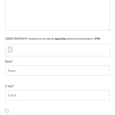
Upload attachment
(Разрешенные типы файлов:
jpg, gif, png
, максимальный размер файла:
20MB.
Name:
*
E-mail:
*