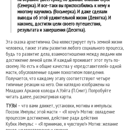
(Семерка). И все-таки вы приспособились к нему и
многому научились (Восьмерка). И даже сделали
выводы об этой удивительной жизни (Девятка). И
наконец, достигли цели своего путешествия,
результата и завершения (Десятка).
Эта сказка архетипична. Она иллюстрирует путь земной жизни
человека, также этапы развития любого социального процесса,
будь то развитие дела, взаимоотношения между людьми или
достижение личной цели. И каждый проживает этот путь по-
своему. Но есть и общие качества у «представителей» одной
масти, обусловленные одним психотипом поведения.
Получается, что каждому этапу соответствуют четыре
типичные реакции на него. Они наглядно изображены на
Младших Арканов колоды А.Уэйта (П.Смит). Попробуйте
читать далее, рассматривая карты.
ТУЗЫ
– что вами движет, установки, мотивы и импульсы.
Посохи. Импульс этой масти – «Я хочу!» Мотив: овладение
процессом достижения, действие ради действия
Кубки. Импульс – «Я принимаю, я чувствую!» Мотив: желание
покоя, удовлетворения и слияния.