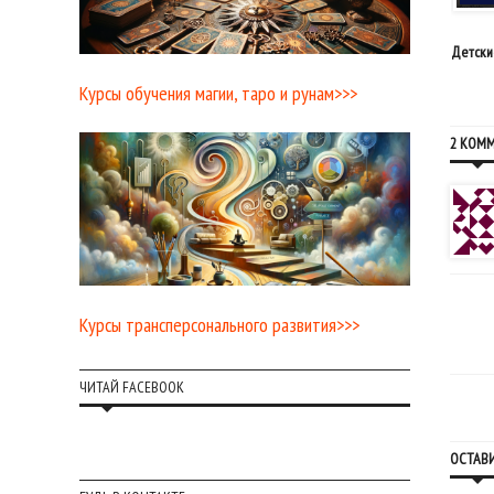
19 сентября, 2017
02 декабря, 2016
Оберег из желудей
Заговоры от плохих соседей
Детски
Курсы обучения магии, таро и рунам>>>
2 КОМ
Курсы трансперсонального развития>>>
ЧИТАЙ FACEBOOK
ОСТАВ