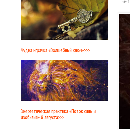
1
Чудна играчка «Волшебный ключ»>>>
Энергетическая практика «Поток силы и
изобилия» 8 августа>>>