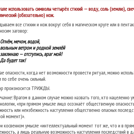
уале использовать символы четырёх стихий — воду, соль (землю), свеч
лический (обязательно) нож.
дываем все стихии и нож вокруг себя в магическом круге или в пента
носим заговор:
Огнём, мечом, водой,
вольным ветром и родной землёй
заклинаю — отступись, враг мой!
Да будет так!
чае опасности, когда нет возможности провести ритуал, можно исполь
м по себе очень сильный.
ор произносится ТРИЖДЫ.
чание:
Врагом в данном случае можно назвать того, кто нацеленно у
нологии, «при прямом умысле лицо осознаёт общественную опасност
жность или неизбежность наступления общественно опасных последст
вой момент)».
ри косвенном умысле «интеллектуальный момент тот же, что и в пр
ежность, а лишь реальную возможность наступления последствий в да