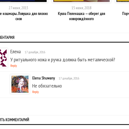
27 июня, 2013
15 июня, 2018
е кошмары. Ловушка для плохих
Кукла Пеленашка — оберег для
Порч
снов
новорождённого
МЕНТАРИЯ
Елена
17 декабря, 2016
У ритуального ножа и ручка должна быть металической?
Reply
Elena Shuwany
17 декабря, 2016
Не обязательно
Reply
ИТЬ КОММЕНТАРИЙ