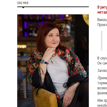
ОБО МНЕ
В рит
метал
Выкла
Произ
В слу
Он са
Загов
Приме
терми
возмо
(воле
Или п
неизб