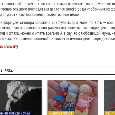
нта виновный не желает, но сознательно допускает их наступление и
твенно опасного последствия является своего рода «побочным эффе
 допустить для достижения своей главной цели».
ой формуле заговора заложено «отступись, враг мой», то есть — враг
тников, если они направленно распускают сплетни , имеющие цель нав
рчи и сглаза, можно считать врагами. А в случае с любовницей мужа,
о целью её взаимоотношений не является именно цель навредить вам
na Shuwany
Е ТАКЖЕ:
ЧЕСКИЕ ФОРМУЛЫ И СТАВЫ
ЗАЩИТНЫЕ РИТУАЛЫ
ЗАЩИТН