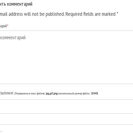
ить комментарий
mail address will not be published. Required fields are marked
*
тарий
*
ttachment
(Разрешенные типы файлов:
jpg, gif, png
, максимальный размер файла:
20MB.