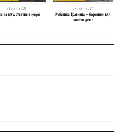
21 мая, 2018
07 июля, 2017
а на иглу: ответные меры
Кубышка Травница — берегиня для
О
вашего дома