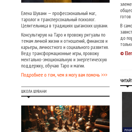
элеме
общес
Елена Шувани — профессиональный маг,
готов
таролог и трансперсональный психолог.
В сам
Целительница в традициях цыганских шувани.
завис
Консультирую на Таро и провожу ритуалы по
до по
темам личной жизни и отношений, финансов и
тольк
карьеры, личностного и социального развития.
© Ele
Веду трансформационные игры, провожу
ментально-эмоциональную и энергетическую
поддержку, обучаю Таро и магии.
Подробнее о том, чем я могу вам помочь >>>
ЧИТАЙТ
ШКОЛА ШУВАНИ
ЦЕПТЫ ТРАВНИЦЫ
ЗАЩИТНЫЕ РИТУАЛЫ
РУНИ