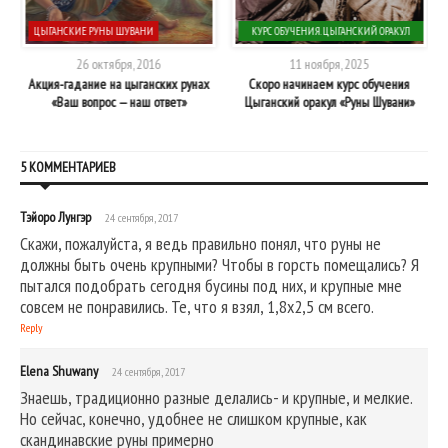
ЦЫГАНСКИЕ РУНЫ ШУВАНИ
КУРС ОБУЧЕНИЯ. ЦЫГАНСКИЙ ОРАКУЛ
"РУНЫ ШУВАНИ"
26 октября, 2016
11 ноября, 2025
Акция-гадание на цыганских рунах
Скоро начинаем курс обучения
«Ваш вопрос — наш ответ»
Цыганский оракул «Руны Шувани»
5 КОММЕНТАРИЕВ
Тэйоро Лунгэр
24 сентября, 2017
Скажи, пожалуйста, я ведь правильно понял, что руны не
должны быть очень крупными? Чтобы в горсть помещались? Я
пытался подобрать сегодня бусины под них, и крупные мне
совсем не понравились. Те, что я взял, 1,8х2,5 см всего.
Reply
Elena Shuwany
24 сентября, 2017
Знаешь, традиционно разные делались- и крупные, и мелкие.
Но сейчас, конечно, удобнее не слишком крупные, как
скандинавские руны примерно