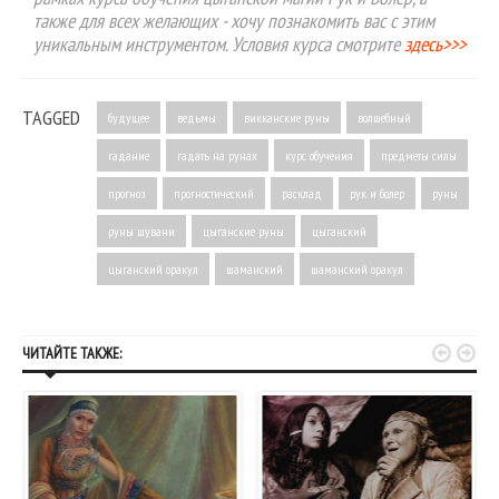
также для всех желающих - хочу познакомить вас с этим
уникальным инструментом. Условия курса смотрите
здесь>>>
TAGGED
будущее
ведьмы
викканские руны
волшебный
гадание
гадать на рунах
курс обучения
предметы силы
прогноз
прогностический
расклад
рук и болер
руны
руны шувани
цыганские руны
цыганский
цыганский оракул
шаманский
шаманский оракул


ЧИТАЙТЕ ТАКЖЕ: