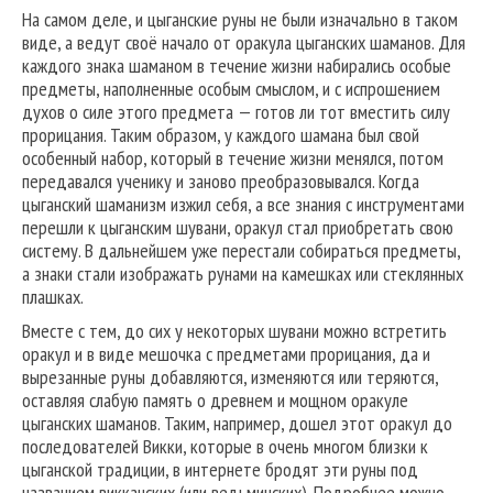
На самом деле, и цыганские руны не были изначально в таком
виде, а ведут своё начало от оракула цыганских шаманов. Для
каждого знака шаманом в течение жизни набирались особые
предметы, наполненные особым смыслом, и с испрошением
духов о силе этого предмета — готов ли тот вместить силу
прорицания. Таким образом, у каждого шамана был свой
особенный набор, который в течение жизни менялся, потом
передавался ученику и заново преобразовывался. Когда
цыганский шаманизм изжил себя, а все знания с инструментами
перешли к цыганским шувани, оракул стал приобретать свою
систему. В дальнейшем уже перестали собираться предметы,
а знаки стали изображать рунами на камешках или стеклянных
плашках.
Вместе с тем, до сих у некоторых шувани можно встретить
оракул и в виде мешочка с предметами прорицания, да и
вырезанные руны добавляются, изменяются или теряются,
оставляя слабую память о древнем и мощном оракуле
цыганских шаманов. Таким, например, дошел этот оракул до
последователей Викки, которые в очень многом близки к
цыганской традиции, в интернете бродят эти руны под
названием викканских (или ведьминских). Подробнее можно