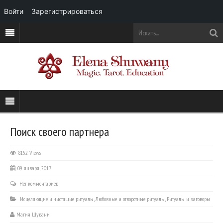
Войти
Зарегистрироваться
Поиск своего партнера
8152 Views
09 января, 2017
Нет комментариев
Исцеляющие и чистящие ритуалы
,
Любовные и отворотные ритуалы
,
Ритуалы и заговоры
Магия Шувани