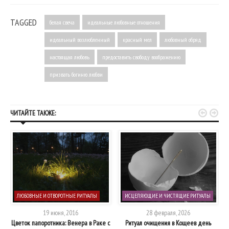
TAGGED
белая свеча
идеальные любовные отношения
идеальный возлюбленный
красный мел
любовный обряд
настоящая любовь
предоставить свободу воображению
призвать богиню любви


ЧИТАЙТЕ ТАКЖЕ:
ЛЮБОВНЫЕ И ОТВОРОТНЫЕ РИТУАЛЫ
ИСЦЕЛЯЮЩИЕ И ЧИСТЯЩИЕ РИТУАЛЫ
19 июня, 2016
28 февраля, 2026
Цветок папоротника: Венера в Раке с
Ритуал очищения в Кощеев день