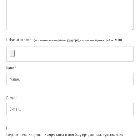
Upload attachment
(Разрешенные типы файлов:
jpg, gif, png
, максимальный размер файла:
20MB.
Name:
*
E-mail:
*
Сохранить моё имя, email и адрес сайта в этом браузере для последующих моих