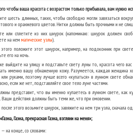
ого чтобы ваша красота с возрастом только прибывала, вам нужно исп
ите шесть длинных, таких, чтобы свободно могли завязаться вокруг 
тового и оранжевого цветов. Нитки должны быть прочными и не слиш
те или сплетите из них шнурок (напоминаю: шнурок должен сво
ете на нем
магические узлы
).
 этого положите этот шнурок, например, на подоконник при свет
те его на ночь.
же выйдите на улицу и подставьте свету луны то, красота чего вас
ать именно вашу обнаженную кожу. Разумеется, каждая женщина хоч
 или руками, поэтому лучше всего «купаться» в лунном свете обнаж
асно, если же нет, подставляйте свое тело луне частями.
лжны представит, что вы именно купаетесь в лунном свете, как к
. Ваши действия должны быть теми же, что при омовении.
 после этого возьмите шнурок, завяжите на нем три узла, сначала од
«Гаэна, Гаэна, прекрасная Гаэна, взгляни на меня»;
 — на конце, со словами: