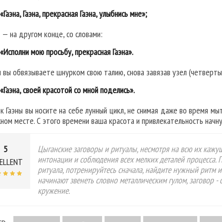
«Гаэна, Гаэна, прекрасная Гаэна, улыбнись мне»;
 — на другом конце, со словами:
«Исполни мою просьбу, прекрасная Гаэна».
 вы обвязываете шнурком свою талию, снова завязав узел (четвертый
«Гаэна, своей красотой со мной поделись».
к Гаэны вы носите на себе лунный цикл, не снимая даже во время мы
ном месте. С этого времени ваша красота и привлекательность начн
5
Цыганские заговоры и ритуалы, несмотря на всю их кажу
интонации и соблюдения всех мелких деталей процесса. П
ELLENT
ритуала, потренируйтесь сначала, найдите нужный ритм и
начинают звенеть словно металлическим гулом, заговор - о
кружение.