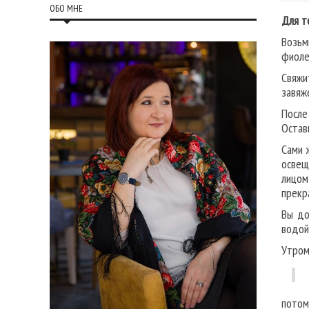
ОБО МНЕ
Для т
Возьм
фиоле
Свяжи
завяж
После
Оставь
Сами 
освещ
лицом
прекр
Вы до
водой
Утром
потом