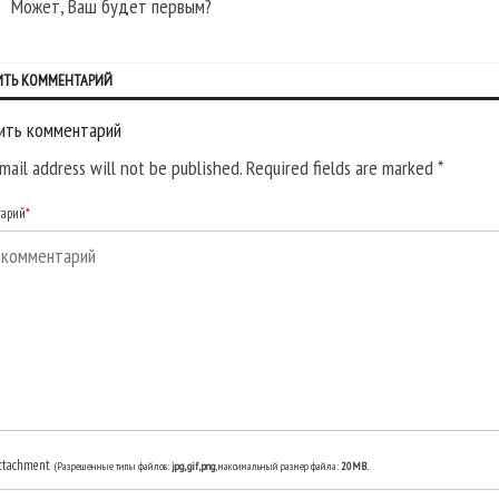
Может, Ваш будет первым?
ИТЬ КОММЕНТАРИЙ
ить комментарий
mail address will not be published. Required fields are marked
*
тарий
*
ttachment
(Разрешенные типы файлов:
jpg, gif, png
, максимальный размер файла:
20MB.