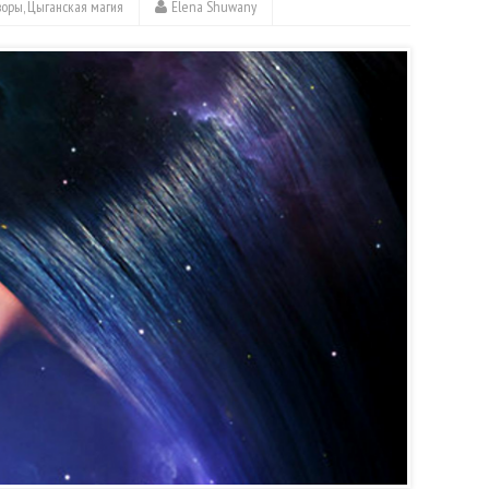
воры
,
Цыганская магия
Elena Shuwany