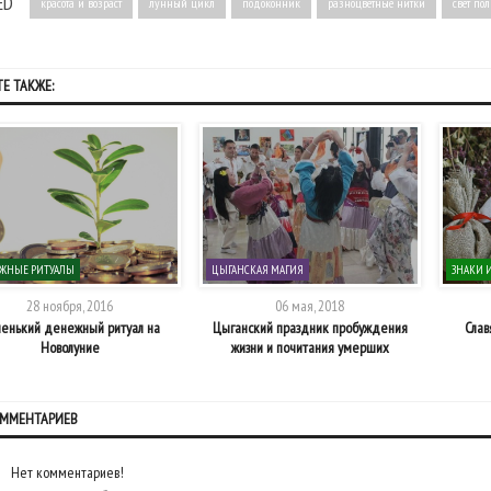
ED
красота и возраст
лунный цикл
подоконник
разноцветные нитки
свет по
Е ТАКЖЕ:
ЖНЫЕ РИТУАЛЫ
ЦЫГАНСКАЯ МАГИЯ
ЗНАКИ 
28 ноября, 2016
06 мая, 2018
енький денежный ритуал на
Цыганский праздник пробуждения
Слав
Новолуние
жизни и почитания умерших
ОММЕНТАРИЕВ
Нет комментариев!