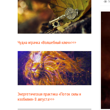
9
Чудна играчка «Волшебный ключ»>>>
Энергетическая практика «Поток силы и
изобилия» 8 августа>>>