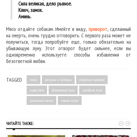
Сила великая, дело рьяное.
Ключ, замок.
Аминь.
Мясо отдайте собакам. Имейте в виду,
приворот
, сделанный
на смерть, очень трудно отговорить. С первого раза может не
получиться, тогда попробуйте еще, только обязательно на
убывающую луну. Этот отворот будет сильнее, если вы
одновременно используете способы избавления от
безответной любви.
TAGGED
порча
ритуалы и заговоры
смертный приворот
сырое мясо
убывающая луна
ущербная луна
цыганская магия
черная нитка


ЧИТАЙТЕ ТАКЖЕ: