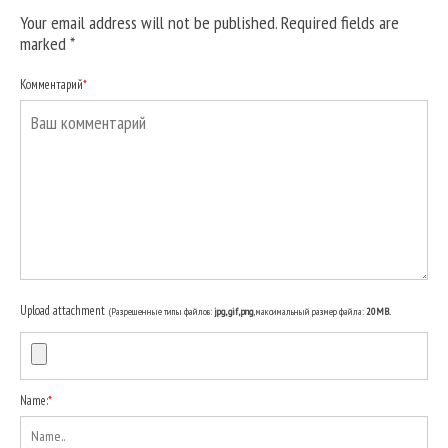
Your email address will not be published. Required fields are
marked
*
Комментарий
*
Upload attachment
(Разрешенные типы файлов:
jpg, gif, png
, максимальный размер файла:
20MB.
Name:
*