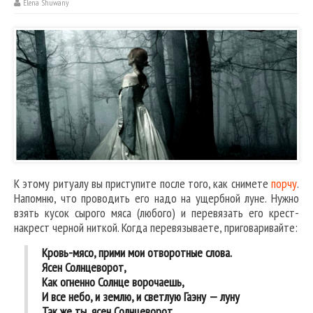
Elena Shuwany
К этому ритуалу вы приступите после того, как снимете
порчу
.
Напомню, что проводить его надо на ущербной луне. Нужно
взять кусок сырого мяса (любого) и перевязать его крест-
накрест черной ниткой. Когда перевязываете, приговаривайте:
Кровь-мясо, прими мои отворотные слова.
Ясен Солнцеворот,
Как огненно Солнце ворочаешь,
И все небо, и землю, и светлую Гаэну — луну
Так же ты, ясен Солнцеворот,