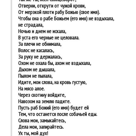
Отверни, открути от чужой крови,
От мерзкой плоти рабу Божью (свое имя).
Чтобы она о рабе Божьем (его имя) не вздыхала,
не страдала,
Ночью и днем не искала,
В уста его черные не целовала.
За плечи не обнимала,
Волос не касалась,
За руку не держалась,
Охом не охала бы, ахом не вздыхала,
Дыхом не дышала,
Пылом не пылала,
Идите, мои слова, на кровь густую,
На мясо алое.
Через скотину войдите,
Навозом на землю падите.
Пусть раб Божий (его имя) будет ей
Тем, что останется после собачьей еды.
Слова мои, замыкайтесь,
Дела мои, запирайтесь.
Ух ты, мой дух!