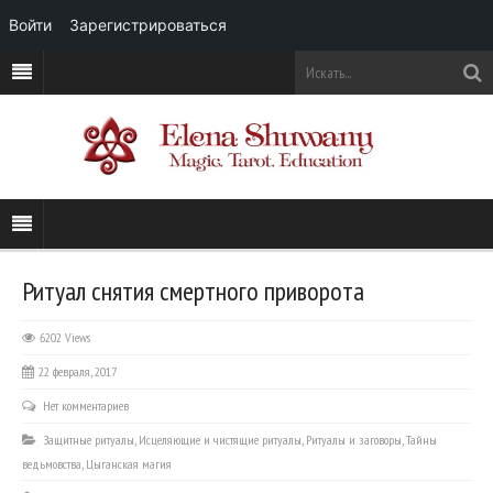
Войти
Зарегистрироваться
Ритуал снятия смертного приворота
6202 Views
22 февраля, 2017
Нет комментариев
Защитные ритуалы
,
Исцеляющие и чистящие ритуалы
,
Ритуалы и заговоры
,
Тайны
ведьмовства
,
Цыганская магия